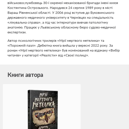
військовослужбовець 30-ї окремої механізованої бригади імені князя
Костянтина Острозького. Народився 24 серпня 1989 року в місті
Вараш Рівненської області. У 2006 році вступив до Буковинського
державного медичного університету в Чернівцях на спеціальність
«лікувальна справа», а під час інтернатури вивчав патологічну
анатомію. Працює у Львівському обласному бюро судово-медичної
експертизи.
Автор психологічних трилерів «Мрії мертвого метелика» та
«Порожній пазл». Дебютна книга вийшла у вересні 2022 року. За
роман «Мрії мертвого метелика» був номінований на відзнаку «Вибір
читачів» у категорії «Реалісти» від «Своєї полиці».
Книги автора