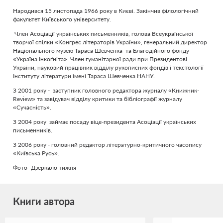
Народився 15 листопада 1966 року в Києві. Закінчив філологічний
факультет Київського університету.
Член Асоціації українських письменників, голова Всеукраїнської
творчої спілки «Конгрес літераторів України», генеральний директор
Національного музею Тараса Шевченка та Благодійного фонду
«Україна Інкоґніта». Член гуманітарної ради при Президентові
України, науковий працівник відділу рукописних фондів і текстології
Інституту літератури імені Тараса Шевченка НАНУ.
З 2001 року - заступник головного редактора журналу «Книжник-
Review» та завідувач відділу критики та бібліографії журналу
«Сучасність».
З 2004 року займає посаду віце-президента Асоціації українських
письменників.
З 2006 року - головний редактор літературно-критичного часопису
«Київська Русь».
Фото- Дзеркало тижня
Книги автора