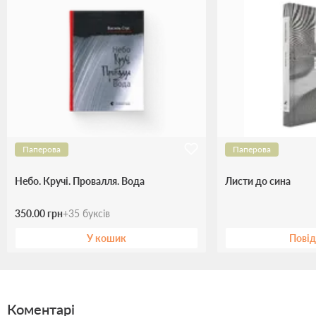
Паперова
Паперова
Небо. Кручі. Провалля. Вода
Листи до сина
350.00 грн
+
35
буксів
У кошик
Пові
Коментарі