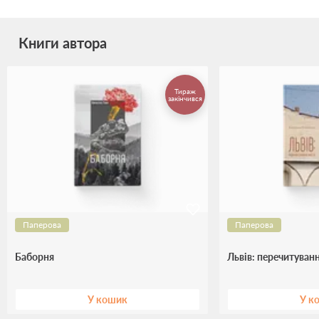
Книги автора
Тираж
закінчився
Паперова
Паперова
Баборня
Львів: перечитуванн
У кошик
У к