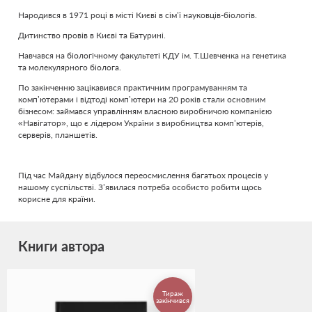
Народився в 1971 році в місті Києві в сім’ї науковців-біологів.
Дитинство провів в Києві та Батурині.
Навчався на біологічному факультеті КДУ ім. Т.Шевченка на генетика
та молекулярного біолога.
По закінченню зацікавився практичним програмуванням та
комп’ютерами і відтоді комп’ютери на 20 років стали основним
бізнесом: займався управлінням власною виробничою компанією
«Навігатор», що є лідером України з виробництва комп’ютерів,
серверів, планшетів.
Під час Майдану відбулося переосмислення багатьох процесів у
нашому суспільстві. З’явилася потреба особисто робити щось
корисне для країни.
Книги автора
Тираж
закінчився