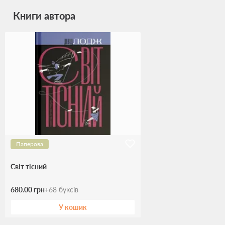
Книги автора
Паперова
Світ тісний
680.00 грн
+
68
буксів
У кошик