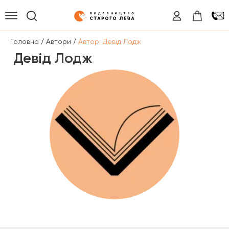
/
/
Головна
Автори
Автор: Девід Лодж
Девід Лодж