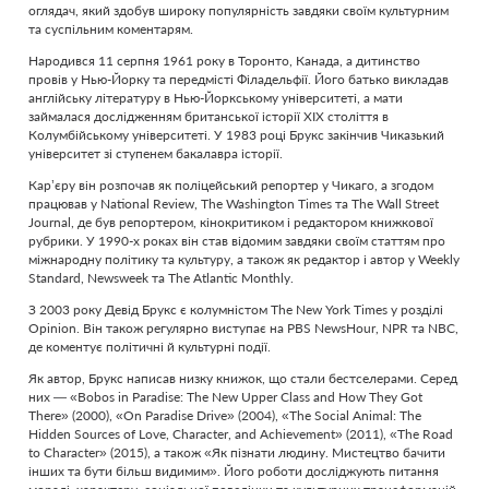
оглядач, який здобув широку популярність завдяки своїм культурним
та суспільним коментарям.
Народився 11 серпня 1961 року в Торонто, Канада, а дитинство
провів у Нью-Йорку та передмісті Філадельфії. Його батько викладав
англійську літературу в Нью-Йоркському університеті, а мати
займалася дослідженням британської історії XIX століття в
Колумбійському університеті. У 1983 році Брукс закінчив Чиказький
університет зі ступенем бакалавра історії.
Кар’єру він розпочав як поліцейський репортер у Чикаго, а згодом
працював у National Review, The Washington Times та The Wall Street
Journal, де був репортером, кінокритиком і редактором книжкової
рубрики. У 1990-х роках він став відомим завдяки своїм статтям про
міжнародну політику та культуру, а також як редактор і автор у Weekly
Standard, Newsweek та The Atlantic Monthly.
З 2003 року Девід Брукс є колумністом The New York Times у розділі
Opinion. Він також регулярно виступає на PBS NewsHour, NPR та NBC,
де коментує політичні й культурні події.
Як автор, Брукс написав низку книжок, що стали бестселерами. Серед
них — «Bobos in Paradise: The New Upper Class and How They Got
There» (2000), «On Paradise Drive» (2004), «The Social Animal: The
Hidden Sources of Love, Character, and Achievement» (2011), «The Road
to Character» (2015), а також «Як пізнати людину. Мистецтво бачити
інших та бути більш видимим». Його роботи досліджують питання