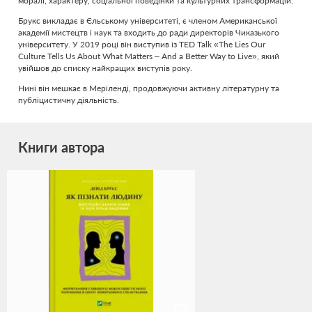
моралі, характеру, соціальної поведінки та культурних трансформацій.
Брукс викладає в Єльському університеті, є членом Американської
академії мистецтв і наук та входить до ради директорів Чиказького
університету. У 2019 році він виступив із TED Talk «The Lies Our
Culture Tells Us About What Matters – And a Better Way to Live», який
увійшов до списку найкращих виступів року.
Нині він мешкає в Меріленді, продовжуючи активну літературну та
публіцистичну діяльність.
Книги автора