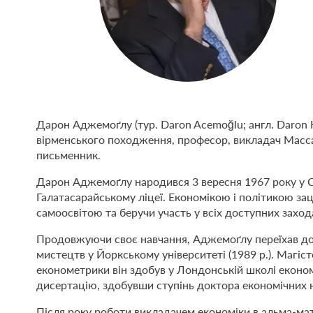
Дарон Аджемоґлу (тур. Daron Acemoğlu; англ. Daron
вірменського походження, професор, викладач Масса
письменник.
Дарон Аджемоґлу народився 3 вересня 1967 року у Ст
Галатасарайському ліцеї. Економікою і політикою зац
самоосвітою та беручи участь у всіх доступних заход
Продовжуючи своє навчання, Аджемоґлу переїхав до 
мистецтв у Йоркському університеті (1989 р.). Магіст
економетрики він здобув у Лондонській школі економі
дисертацію, здобувши ступінь доктора економічних на
Після року роботи викладачем економіки в альма-м