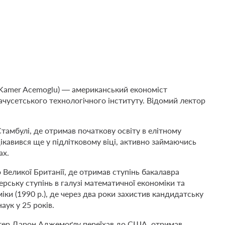
 Kamer Acemoglu) — американський економіст
чусетського технологічного інституту. Відомий лектор
амбулі, де отримав початкову освіту в елітному
ікавився ще у підлітковому віці, активно займаючись
ах.
Великої Британії, де отримав ступінь бакалавра
ерську ступінь в галузі математичної економіки та
ки (1990 р.), де через два роки захистив кандидатську
ук у 25 років.
атер Дарон Аджемоґлу переїхав до США, отримав