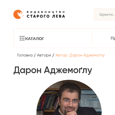
Пр
КАТАЛОГ
/
/
Головна
Автори
Автор: Дарон Аджемоґлу
Дарон Аджемоґлу