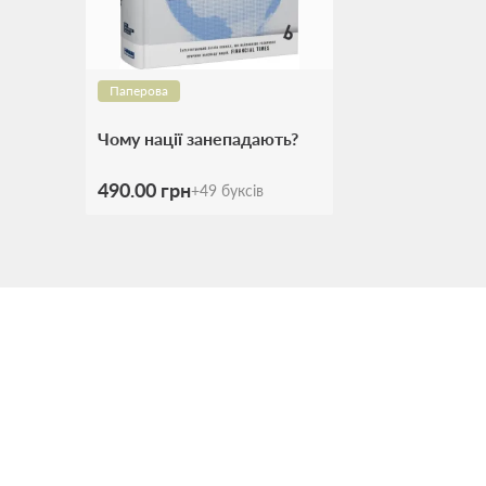
Паперова
Чому нації занепадають?
490.00 грн
+
49
буксів