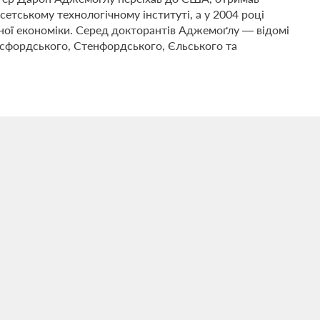
тському технологічному інституті, а у 2004 році
ної економіки. Серед докторантів Аджемоґлу — відомі
ксфордського, Стенфордського, Єльського та