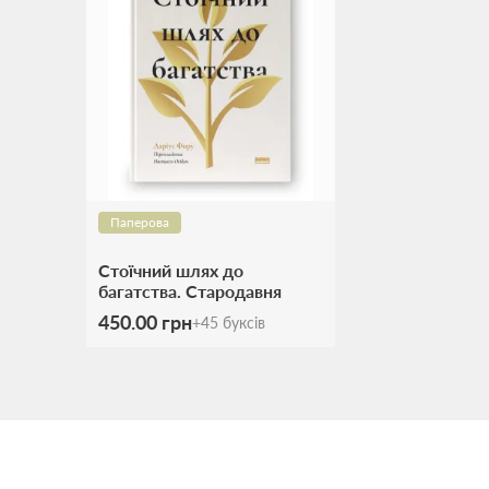
Паперова
Стоїчний шлях до
багатства. Стародавня
мудрість для стійкого
450.00 грн
+
45
буксів
добробуту