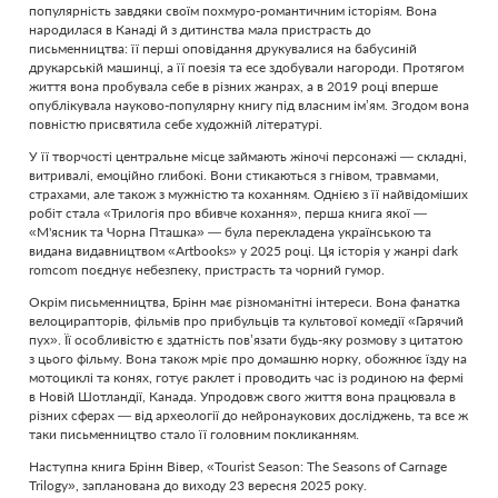
популярність завдяки своїм похмуро-романтичним історіям. Вона
народилася в Канаді й з дитинства мала пристрасть до
письменництва: її перші оповідання друкувалися на бабусиній
друкарській машинці, а її поезія та есе здобували нагороди. Протягом
життя вона пробувала себе в різних жанрах, а в 2019 році вперше
опублікувала науково-популярну книгу під власним ім’ям. Згодом вона
повністю присвятила себе художній літературі.
У її творчості центральне місце займають жіночі персонажі — складні,
витривалі, емоційно глибокі. Вони стикаються з гнівом, травмами,
страхами, але також з мужністю та коханням. Однією з її найвідоміших
робіт стала «Трилогія про вбивче кохання», перша книга якої —
«М'ясник та Чорна Пташка» — була перекладена українською та
видана видавництвом «Artbooks» у 2025 році. Ця історія у жанрі dark
romcom поєднує небезпеку, пристрасть та чорний гумор.
Окрім письменництва, Брінн має різноманітні інтереси. Вона фанатка
велоцирапторів, фільмів про прибульців та культової комедії «Гарячий
пух». Її особливістю є здатність пов’язати будь-яку розмову з цитатою
з цього фільму. Вона також мріє про домашню норку, обожнює їзду на
мотоциклі та конях, готує раклет і проводить час із родиною на фермі
в Новій Шотландії, Канада. Упродовж свого життя вона працювала в
різних сферах — від археології до нейронаукових досліджень, та все ж
таки письменництво стало її головним покликанням.
Наступна книга Брінн Вівер, «Tourist Season: The Seasons of Carnage
Trilogy», запланована до виходу 23 вересня 2025 року.