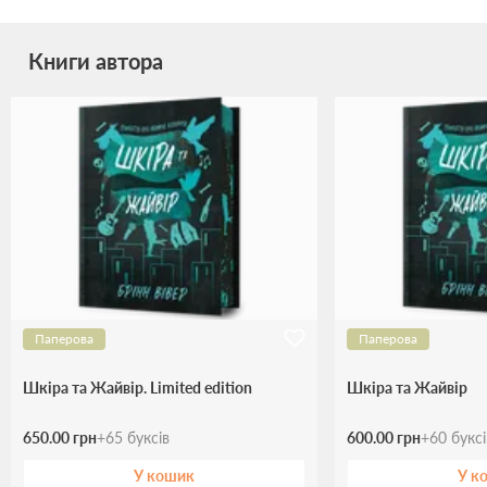
Книги автора
Паперова
Паперова
Шкіра та Жайвір. Limited edition
Шкіра та Жайвір
650.00 грн
+
65
буксів
600.00 грн
+
60
букс
У кошик
У к