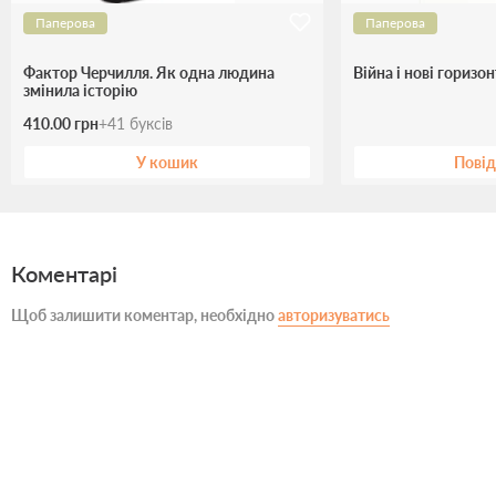
Паперова
Паперова
Фактор Черчилля. Як одна людина
Війна і нові горизо
змінила історію
410.00 грн
+
41
буксів
У кошик
Пові
Коментарі
Щоб залишити коментар, необхідно
авторизуватись