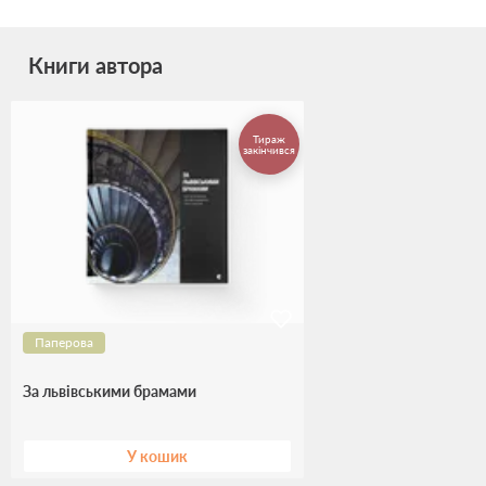
Книги автора
Тираж
закінчився
Паперова
За львівськими брамами
У кошик