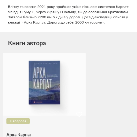
Влітку та восени 2021 року пройшов усією гірською системою Карпат:
з півдня Румунії, через Україну і Польщу, аж до словацької Братислави.
Загалом близько 2200 км, 97 днів у дорозі. Досвід експедиції описав у
книжці «Арка Карпат. Дорога до себе: 2000 км горами».
Книги автора
Паперова
Арка Карпат