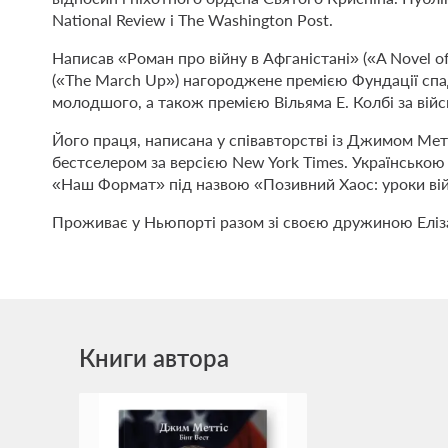
National Review і The Washington Post.
Написав «Роман про війну в Афганістані» («A Novel o
(«The March Up») нагороджене премією Фундації спа
молодшого, а також премією Вільяма Е. Колбі за війс
Його праця, написана у співавторстві із Джимом Меттіс
бестселером за версією New York Times. Українсько
«Наш Формат» під назвою «Позивний Хаос: уроки ві
Проживає у Ньюпорті разом зі своєю дружиною Елізаб
Книги автора