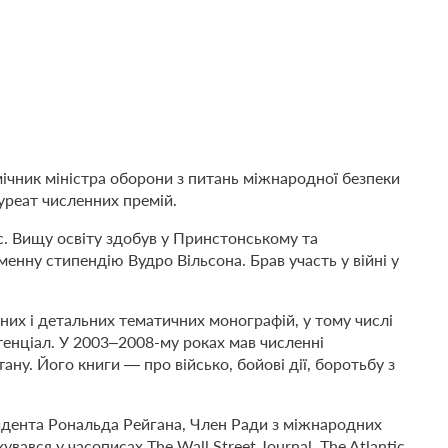
ічник міністра оборони з питань міжнародної безпеки
ауреат численних премій.
с. Вищу освіту здобув у Принстонському та
нну стипендію Вудро Вільсона. Брав участь у війні у
них і детальних тематичних монографій, у тому числі
отенціал. У 2003–2008-му роках мав численні
ану. Його книги — про військо, бойові дії, боротьбу з
идента Рональда Рейгана, Член Ради з міжнародних
вався у часописах The Wall Street Journal, The Atlantic,