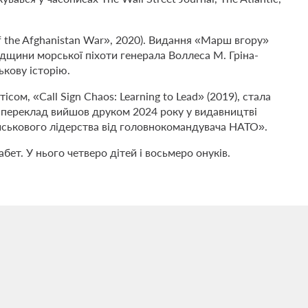
f the Afghanistan War», 2020). Видання «Марш вгору»
дщини морської піхоти генерала Воллеса М. Гріна-
ькову історію.
ом, «Call Sign Chaos: Learning to Lead» (2019), стала
ю переклад вийшов друком 2024 року у видавництві
йськового лідерства від головнокомандувача НАТО».
ет. У нього четверо дітей і восьмеро онуків.