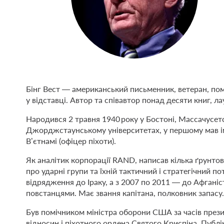
Бінг Вест — американський письменник, ветеран, пом
у відставці. Автор та співавтор понад десяти книг, л
Народився 2 травня 1940 року у Бостоні, Массачусет
Джорджстаунському університетах, у першому мав іме
В’єтнамі (офіцер піхоти).
Як аналітик корпорації RAND, написав кілька ґрунтов
про ударні групи та їхній тактичний і стратегічний п
відрядження до Іраку, а з 2007 по 2011 — до Афганіст
повстанцями. Має звання капітана, полковник запасу.
Був помічником міністра оборони США за часів през
відносин і піхотного ордена Святого Криспіна. Публіку