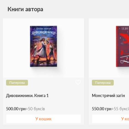
Книги автора
Паперова
Паперова
Дивовижники. Книга 1
Монстрячий загін
500.00 грн
+
50
буксів
550.00 грн
+
55
букс
У кошик
У к