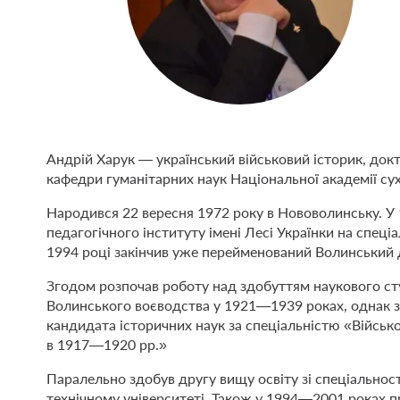
Андрій Харук — український військовий історик, докт
кафедри гуманітарних наук Національної академії су
Народився 22 вересня 1972 року в Нововолинську. У
педагогічного інституту імені Лесі Українки на спеціа
1994 році закінчив уже перейменований Волинський д
Згодом розпочав роботу над здобуттям наукового ст
Волинського воєводства у 1921—1939 роках, однак зм
кандидата історичних наук за спеціальністю «Військо
в 1917—1920 рр.»
Паралельно здобув другу вищу освіту зі спеціально
технічному університеті. Також у 1994—2001 роках п