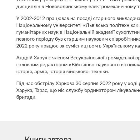
дисциплін в Нововолинському електромеханічному те
У 2002-2012 працював на посаді старшого викладача к
Національному університеті «Львівська політехніка».
гуманітарних наук в Національній академії сухопутни
певного періоду був старшим науковим співробітнико
2022 року працює за сумісництвом в Українському ка
Андрій Харук є членом Всеукраїнської громадської ор
головним редактором «Військово-наукового вісника». 
історія, армія, історія військової техніки.
Під час обстрілу Харкова 30 серпня 2022 року у ході 
Харука, Тарас, що ніс службу ординатором лікувальн
бригади.
Книги автора