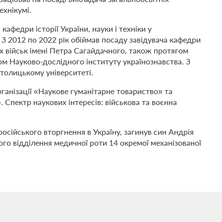
хнікумі.
афедри історії України, науки і техніки у
 З 2012 по 2022 рік обіймав посаду завідувача кафедри
х військ імені Петра Сагайдачного, також протягом
м Науково-дослідного інституту українознавства. З
толицькому університеті.
ганізації «Наукове гуманітарне товариство» та
Спектр наукових інтересів: військова та воєнна
російського вторгнення в Україну, загинув син Андрія
ого відділення медичної роти 14 окремої механізованої