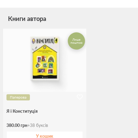
Книги автора
Лише
поштою
Паперова
Я і Конституція
380.00 грн
+
38
буксів
У кошик