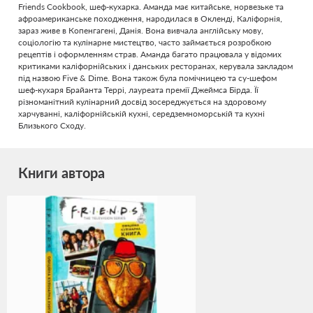
Friends Cookbook, шеф-кухарка. Аманда має китайське, норвезьке та
афроамериканське походження, народилася в Окленді, Каліфорнія,
зараз живе в Копенгагені, Данія. Вона вивчала англійську мову,
соціологію та кулінарне мистецтво, часто займається розробкою
рецептів і оформленням страв. Аманда багато працювала у відомих
критиками каліфорнійських і данських ресторанах, керувала закладом
під назвою Five & Dime. Вона також була помічницею та су-шефом
шеф-кухаря Брайанта Террі, лауреата премії Джеймса Бірда. Її
різноманітний кулінарний досвід зосереджується на здоровому
харчуванні, каліфорнійській кухні, середземноморській та кухні
Близького Сходу.
Книги автора