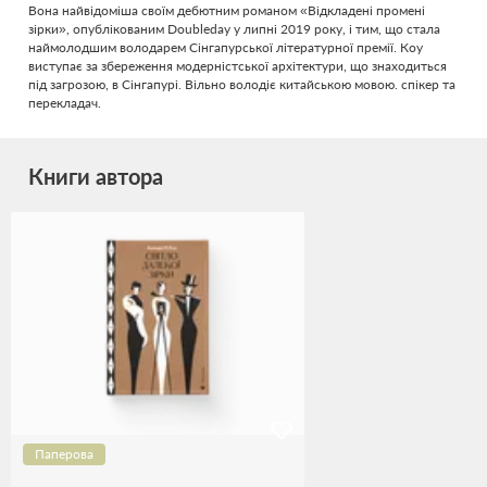
Вона найвідоміша своїм дебютним романом «Відкладені промені
зірки», опублікованим Doubleday у липні 2019 року, і тим, що стала
наймолодшим володарем Сінгапурської літературної премії. Коу
виступає за збереження модерністської архітектури, що знаходиться
під загрозою, в Сінгапурі. Вільно володіє китайською мовою. спікер та
перекладач.
Книги автора
Паперова