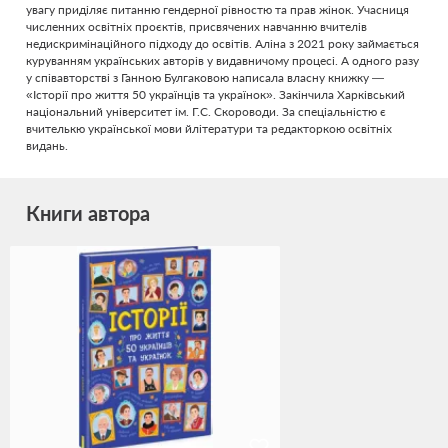
увагу приділяє питанню гендерної рівностю та прав жінок. Учасниця
численних освітніх проєктів, присвячених навчанню вчителів
недискримінаційного підходу до освітів. Аліна з 2021 року займається
куруванням українських авторів у видавничому процесі. А одного разу
у співавторстві з Ганною Булгаковою написала власну книжку —
«Історії про життя 50 українців та українок». Закінчила Харківський
національний університет ім. Г.С. Скороводи. За спеціальністю є
вчителькю української мови йлітератури та редакторкою освітніх
видань.
Книги автора