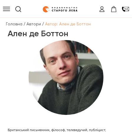
/
/
Головна
Автори
Автор: Ален де Боттон
Ален де Боттон
Британський письменник, фiлософ, телеведучий, публiцист,