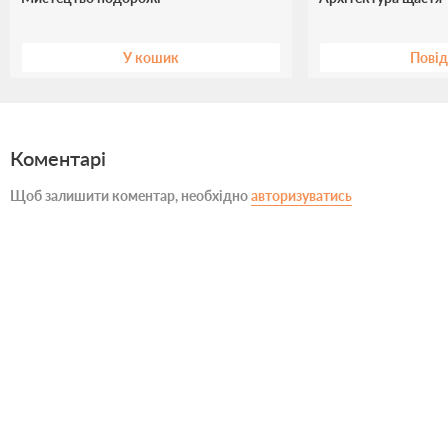
У кошик
Пові
Коментарі
Щоб залишити коментар, необхідно
авторизуватись