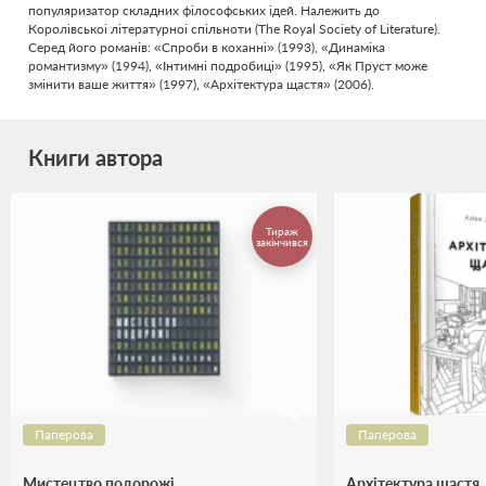
популяризатор складних фiлософських iдей. Належить до
Королiвськоi лiтературноi спiльноти (The Royal Society of Literature).
Серед його романiв: «Спроби в коханнi» (1993), «Динамiка
романтизму» (1994), «Iнтимнi подробицi» (1995), «Як Пруст може
змiнити ваше життя» (1997), «Архiтектура щастя» (2006).
Книги автора
Тираж
закінчився
Паперова
Паперова
Мистецтво подорожі
Архітектура щастя