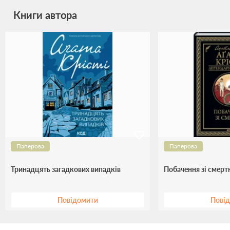
Книги автора
Паперова
Паперова
Тринадцять загадкових випадків
Побачення зі смерт
Повідомити
Пові