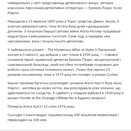
найвідоміших у світі представниць детективного жанру, авторка
класичних персонажів детективної літератури — Еркюля Пуаро та міс
Марпл.
Народилася 15 вересня 1890 року в Торкі, графство Девон, Англія. Її
освітою займалася мати, тому Агґата була дуже «домашньою»
дитиною. З початком Першої світової війни Аґата Міллер працювала
медсестрою у військовому госпіталі. Саме тоді, в перервах між
чергуваннями, вона і почала писати детективи.
У найпершому романі – The Mysterious Affair at Styles («Таємничий
злочин в Стайлсі»), що вийшов у світ тільки в 1920 році, — з’явився
головний герой, приватний детектив Еркюль Пуаро, ексцентричний і
самозакоханий бельгієць, який постійно потребував «сировини для
роботи сірих клітинок головного мозку». Пуаро був героєм 25
романів письменниці, поки в 1975 році не «помер» в романі Curtain.
Іншою героїнею багатьох розповідей і романів Аґати Крісті була місис
Марпл – англійка до мозку кісток, яка розслідувала різні злочини, що
здійснюються по сусідству. Її «дебют» у глядачів відбувся в 1930 році в
романі Murder at the Vicarage («Вбивство в будинку вікарія»).
Померла Аґата Крісті 12 січня 1976 року.
Сьогодні її книги видані тиражем понад 100 мільйонів екземплярів і
перекладені на 100 мов.