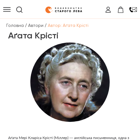
/
/
Головна
Автори
Автор: Аґата Крісті
Аґата Крісті
Аґата Мері Кларіса Крісті (Міллер) — англійська письменниця, одна з