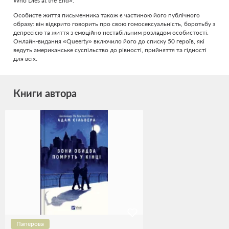
Who Dies at the End».
Особисте життя письменника також є частиною його публічного
образу: він відкрито говорить про свою гомосексуальність, боротьбу з
депресією та життя з емоційно нестабільним розладом особистості.
Онлайн-видання «Queerty» включило його до списку 50 героїв, які
ведуть американське суспільство до рівності, прийняття та гідності
для всіх.
Книги автора
Паперова