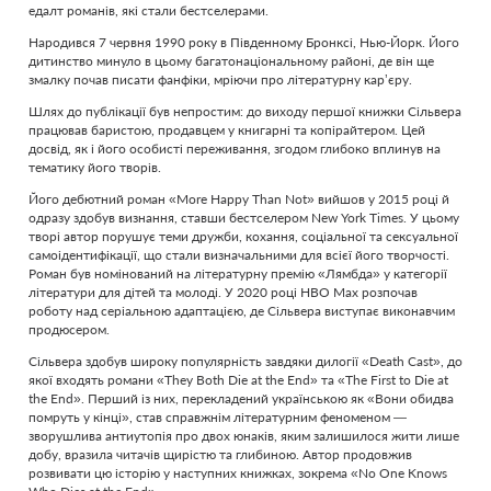
едалт романів, які стали бестселерами.
Народився 7 червня 1990 року в Південному Бронксі, Нью-Йорк. Його
дитинство минуло в цьому багатонаціональному районі, де він ще
змалку почав писати фанфіки, мріючи про літературну кар’єру.
Шлях до публікації був непростим: до виходу першої книжки Сільвера
працював баристою, продавцем у книгарні та копірайтером. Цей
досвід, як і його особисті переживання, згодом глибоко вплинув на
тематику його творів.
Його дебютний роман «More Happy Than Not» вийшов у 2015 році й
одразу здобув визнання, ставши бестселером New York Times. У цьому
творі автор порушує теми дружби, кохання, соціальної та сексуальної
самоідентифікації, що стали визначальними для всієї його творчості.
Роман був номінований на літературну премію «Лямбда» у категорії
літератури для дітей та молоді. У 2020 році HBO Max розпочав
роботу над серіальною адаптацією, де Сільвера виступає виконавчим
продюсером.
Сільвера здобув широку популярність завдяки дилогії «Death Cast», до
якої входять романи «They Both Die at the End» та «The First to Die at
the End». Перший із них, перекладений українською як «Вони обидва
помруть у кінці», став справжнім літературним феноменом —
зворушлива антиутопія про двох юнаків, яким залишилося жити лише
добу, вразила читачів щирістю та глибиною. Автор продовжив
розвивати цю історію у наступних книжках, зокрема «No One Knows