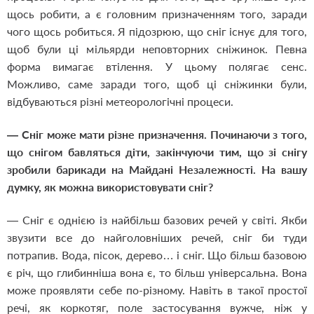
щось робити, а є головним призначенням того, заради
чого щось робиться. Я підозрюю, що сніг існує для того,
щоб були ці мільярди неповторних сніжинок. Певна
форма вимагає втілення. У цьому полягає сенс.
Можливо, саме заради того, щоб ці сніжинки були,
відбуваються різні метеорологічні процеси.
— Сніг може мати різне призначення. Починаючи з того,
що снігом бавляться діти, закінчуючи тим, що зі снігу
зробили барикади на Майдані Незалежності. На вашу
думку, як можна використовувати сніг?
— Сніг є однією із найбільш базових речей у світі. Якби
звузити все до найголовніших речей, сніг би туди
потрапив. Вода, пісок, дерево… і сніг. Що більш базовою
є річ, що глибинніша вона є, то більш універсальна. Вона
може проявляти себе по-різному. Навіть в такої простої
речі, як коркотяг, поле застосування вужче, ніж у