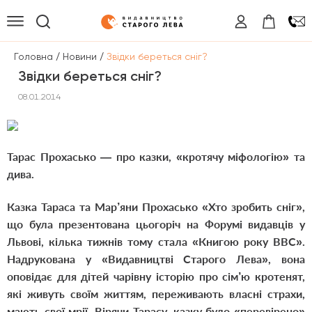
/
/
Головна
Новини
Звідки береться сніг?
Звідки береться сніг?
08.01.2014
Тарас Прохасько — про казки, «кротячу міфологію» та
дива.
Казка Тараса та Мар’яни Прохасько «Хто зробить сніг»,
що була презентована цьогоріч на Форумі видавців у
Львові, кілька тижнів тому стала «Книгою року BВС».
Надрукована у «Видавництві Старого Лева», вона
оповідає для дітей чарівну історію про сім’ю кротенят,
які живуть своїм життям, переживають власні страхи,
мають свої мрії. Вірячи Тарасу, казку було «перевірено»