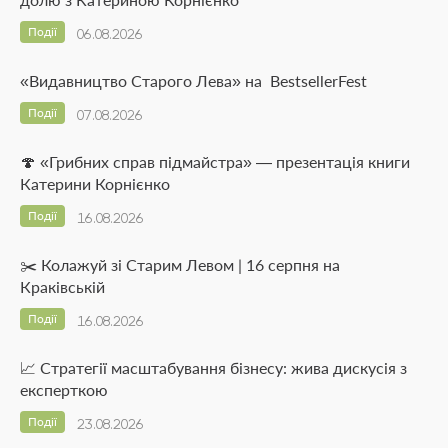
Події
06.08.2026
«Видавництво Старого Лева» на BestsellerFest
Події
07.08.2026
🍄 «Грибних справ підмайстра» — презентація книги
Катерини Корнієнко
Події
16.08.2026
✂️ Колажуй зі Старим Левом | 16 серпня на
Краківській
Події
16.08.2026
📈 Стратегії масштабування бізнесу: жива дискусія з
експерткою
Події
23.08.2026