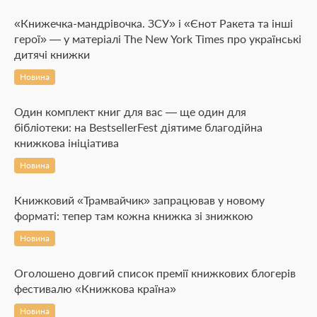
«Книжечка-мандрівочка. ЗСУ» і «Єнот Ракета та інші
герої» — у матеріалі The New York Times про українські
дитячі книжки
Новина
Один комплект книг для вас — ще один для
бібліотеки: на BestsellerFest діятиме благодійна
книжкова ініціатива
Новина
Книжковий «Трамвайчик» запрацював у новому
форматі: тепер там кожна книжка зі знижкою
Новина
Оголошено довгий список премії книжкових блогерів
фестивалю «Книжкова країна»
Новина