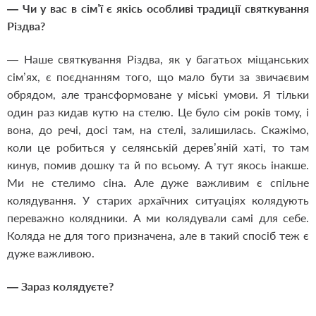
— Чи у вас в сім’ї є якісь особливі традиції святкування
Різдва?
— Наше святкування Різдва, як у багатьох міщанських
сім’ях, є поєднанням того, що мало бути за звичаєвим
обрядом, але трансформоване у міські умови. Я тільки
один раз кидав кутю на стелю. Це було сім років тому, і
вона, до речі, досі там, на стелі, залишилась. Скажімо,
коли це робиться у селянській дерев’яній хаті, то там
кинув, помив дошку та й по всьому. А тут якось інакше.
Ми не стелимо сіна. Але дуже важливим є спільне
колядування. У старих архаїчних ситуаціях колядують
переважно колядники. А ми колядували самі для себе.
Коляда не для того призначена, але в такий спосіб теж є
дуже важливою.
— Зараз колядуєте?