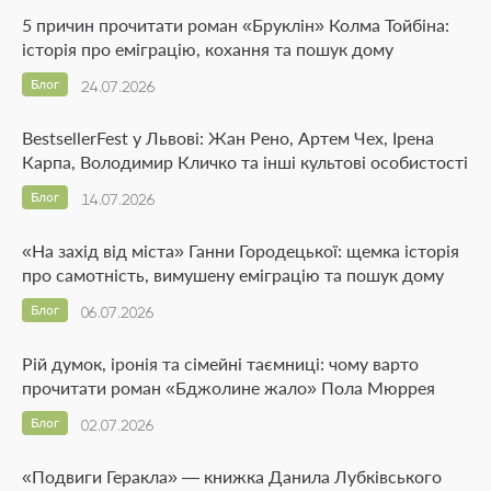
5 причин прочитати роман «Бруклін» Колма Тойбіна:
історія про еміграцію, кохання та пошук дому
Блог
24.07.2026
BestsellerFest у Львові: Жан Рено, Артем Чех, Ірена
Карпа, Володимир Кличко та інші культові особистості
Блог
14.07.2026
«На захід від міста» Ганни Городецької: щемка історія
про самотність, вимушену еміграцію та пошук дому
Блог
06.07.2026
Рій думок, іронія та сімейні таємниці: чому варто
прочитати роман «Бджолине жало» Пола Мюррея
Блог
02.07.2026
«Подвиги Геракла» — книжка Данила Лубківського