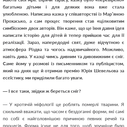
багатьма дітьми і для деяких вона вже стала
улюбленою. Написана казка у співавторстві із Мар’яною
Прохасько, а сам процес творення став «цілковитим
симбіозом» двох авторів. Він каже, що це їхня давня ідея
написати історію для дітей й тепер прийшов час для її
реалізації. Зараз, напередодні свят, дуже відчутною є
атмосфера Різдва та чогось надзвичайного. Можливо,
навіть дива. У казці чимсь дивним та дивовижним є сніг.
Саме йому у розмові із письменником та публіцистом,
який на днях ще й отримав премію Юрія Шевельова за
есеїстику, ми приділили багато уваги.
— І все таки, звідки ж береться сніг?
— У кротячій міфології це роблять померлі тварини. Я
схильний вважати, що часом є бездоганні форми, які самі
по собі є найголовнішою причиною певних речей та
процесів. Форма існує не для того, щоб зручніше було