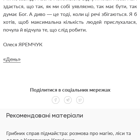
здається, що так, як ми собі уявляємо, так має бути, так
думає Бог. А диво — це тоді, коли ці речі збігаються. Я б
хотів, щоб максимальна кількість людей прислухалася,
почула й відчула те, що слід робити.
Олеся ЯРЕМЧУК
«День»
Поділитися в соціальних мережах
Рекомендовані матеріали
Грибних справ підмайстра: розмова про магію, ліси та
долю з Катериною Корнієнко