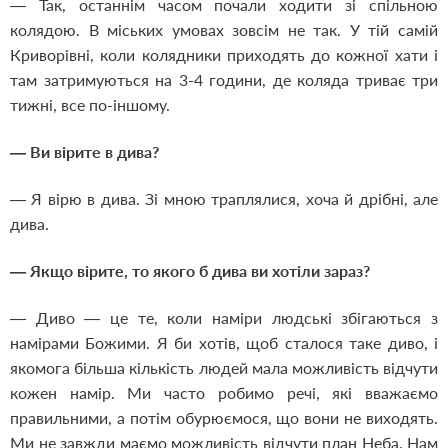
— Так, останнім часом почали ходити зі спільною
колядою. В міських умовах зовсім не так. У тій самій
Криворівні, коли колядники приходять до кожної хати і
там затримуються на 3-4 години, де коляда триває три
тижні, все по-іншому.
— Ви вірите в дива?
— Я вірю в дива. Зі мною траплялися, хоча й дрібні, але
дива.
— Якщо вірите, то якого б дива ви хотіли зараз?
— Диво — це те, коли наміри людські збігаються з
намірами Божими. Я би хотів, щоб сталося таке диво, і
якомога більша кількість людей мала можливість відчути
кожен намір. Ми часто робимо речі, які вважаємо
правильними, а потім обурюємося, що вони не виходять.
Ми не завжди маємо можливість відчути план Неба. Нам