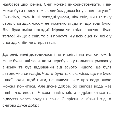
найбазовіших речей. Сніг можна використовувати, і він
може бути присутнім як якийсь доказ існування ситуації.
Скажімо, коли інші погодні умови, ніж сніг, ми навіть у
своїх спогадах часом не можемо згадати, що тоді було.
Яка була зміна погоди? Мряка чи гріло сонечко, було
тепло? Якщо є сніг, то він присутній у всіх сценах, які є у
спогадах. Він не стирається.
До речі, мені доводилося і пити сніг, і митися снігом. В
мене були такі часи, коли перебував у польових умовах у
війську та був відірваний від всього іншого, це була
автономна ситуація. Часто було так, скажімо, що не було
іншої води, щоб пити, не кажучи вже про воду, якою
можна помитися. Але дуже добре, бо снігова вода має
інші властивості. Часом навіть міста відрізняються на
відчуття через воду на смак. Є прісна, є м’яка і т.д. А
снігова дуже добра.