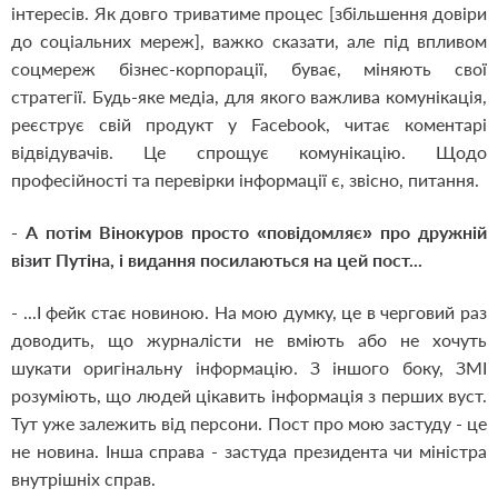
інтересів. Як довго триватиме процес [збільшення довіри
до соціальних мереж], важко сказати, але під впливом
соцмереж бізнес-корпорації, буває, міняють свої
стратегії. Будь-яке медіа, для якого важлива комунікація,
реєструє свій продукт у Facebook, читає коментарі
відвідувачів. Це спрощує комунікацію. Щодо
професійності та перевірки інформації є, звісно, питання.
- А потім Вінокуров просто «повідомляє» про дружній
візит Путіна, і видання посилаються на цей пост...
- ...І фейк стає новиною. На мою думку, це в черговий раз
доводить, що журналісти не вміють або не хочуть
шукати оригінальну інформацію. З іншого боку, ЗМІ
розуміють, що людей цікавить інформація з перших вуст.
Тут уже залежить від персони. Пост про мою застуду - це
не новина. Інша справа - застуда президента чи міністра
внутрішніх справ.