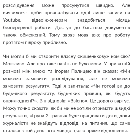
розслідування може просунутися швидко. Але
виявилося: щоби проаналізувати одні лише записи на
Youtube, відеоінженерам знадобиться місяць
безперервної роботи. Доступ до багатьох документів
також обмежений. Тому зараз мова вже про роботу
протягом півроку приблизно.
Чи могли б ми створити власну «кишенькову» комісію?
Можливо. Але про таке навіть не було мови. У приватній
розмові між мною та Ігорем Палицею він сказав: «Ми
можемо замовити розслідування, але не можемо
замовити результат». Тоді я запитала: «Чи готові ви до
будь-якого результату, будь-яких прізвищ, які будуть
оприлюднені?». Він відповів: «Звісно». Це дорого вартує.
Можу точно сказати: як би ми не хотіли отримати швидкі
результати, «Група 2 травня» буде працювати доти, доки
журналісти не знайдуть відповіді на питання, що саме
сталося в той день і хто мав до цього пряме відношення.