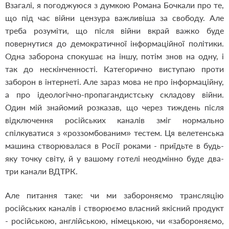
Взагалі, я погоджуюся з думкою Романа Бочкали про те,
що під час війни цензура важливіша за свободу. Але
треба розуміти, що після війни вкрай важко буде
повернутися до демократичної інформаційної політики.
Одна заборона спокушає на іншу, потім знов на одну, і
так до нескінченності. Категорично виступаю проти
заборон в інтернеті. Але зараз мова не про інформаційну,
а про ідеологічно-пропагандистську складову війни.
Один мій знайомий розказав, що через тиждень після
відключення російських каналів зміг нормально
спілкуватися з «роззомбованим» тестем. Ця велетенська
машина створювалася в Росії роками - приїдьте в будь-
яку точку світу, й у вашому готелі неодмінно буде два-
три канали ВДТРК.
Але питання таке: чи ми забороняємо трансляцію
російських каналів і створюємо власний якісний продукт
- російською, англійською, німецькою, чи «забороняємо,