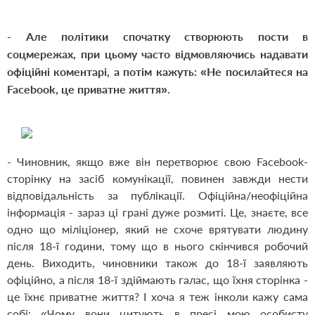
- Але політики спочатку створюють пости в
соцмережах, при цьому часто відмовляючись надавати
офіційні коментарі, а потім кажуть: «Не посилайтеся на
Facebook, це приватне життя».
- Чиновн
ик, якщо вже він перетворює свою Facebook-
стор
інку на засіб комунікації, повинен завжди нести
відповідальність за публікації. Офіційна/неофіційна
інформація - зараз ці грані дуже розмиті. Це, знаєте, все
одно що міліціонер, який не схоче врятувати людину
після 18-ї години, тому що в нього скінчився робочий
день. Виходить, чиновники також до 18-ї заявляють
офіційно, а після 18-ї здіймають галас, що їхня сторінка -
це їхнє приватне життя? І хоча я теж інколи кажу сама
собі: «Чому вони цитують в пресі мою особисту