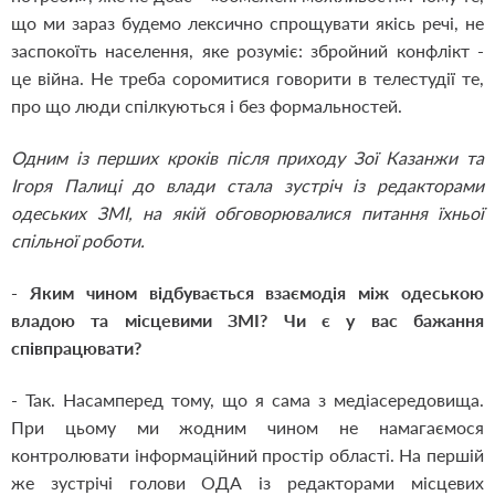
що ми зараз будемо лексично спрощувати якісь речі, не
заспокоїть населення, яке розуміє: збройний конфлікт -
це війна. Не треба соромитися говорити в телестудії те,
про що люди спілкуються і без формальностей.
Одним із перших кроків після приходу Зої Казанжи та
Ігоря Палиці до влади стала зустріч із редакторами
одеських ЗМІ, на якій обговорювалися питання їхньої
спільної роботи.
- Яким чином відбувається взаємодія між одеською
владою та місцевими ЗМІ? Чи є у вас бажання
співпрацювати?
- Так. Насамперед тому, що я сама з медіасередовища.
При цьому ми жодним чином не намагаємося
контролювати інформаційний простір області. На першій
же зустрічі голови ОДА із редакторами місцевих