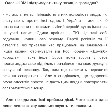
- Одеські ЗМІ підтримують таку позицію громадян?
- На жаль, не всі. Більшістю з них володіють люди, які
виступають проти ідеї єдності України - хоч які б
позначки вони не ставили в лівий верхній куток (мається
на увазі напис «Єдина країна». - ТК). Це такі собі
годуванці колишнього режиму, Партії регіонів та її
сателітів, які тривалий час працювали на замовлення
іншої країни, отримували від Росії ордени «Дружби
народів» і таке інше. Зараз вони засіли у своє
пропагандистське підпілля, причаїлися - на мою думку, в
очікуванні реваншу. Так, нам ще належить пережити
реванш сепаратистів. Але я сподіваюся, що здоровий
глузд одеситів просто не дасть цим людям повторювати
сепаратистські сценарії.
- Але погодьтеся, їхні прийоми дієві. Чого варта одна
лише лексика, яку використовують телеканали.