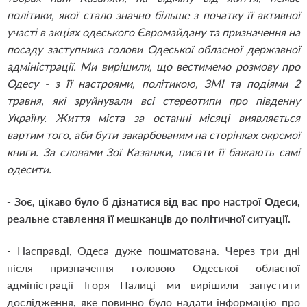
політики, якої стало значно більше з початку її активної
участі в акціях одеського Євромайдану та призначення на
посаду заступника голови Одеської обласної державної
адміністрації. Ми вирішили, що вестимемо розмову про
Одесу - з її настроями, політикою, ЗМІ та подіями 2
травня, які зруйнували всі стереотипи про південну
Україну. Життя міста за останні місяці виявляється
вартим того, аби бути закарбованим на сторінках окремої
книги. За словами Зої Казанжи, писати її бажають самі
одесити.
- Зоє, цікаво було б дізнатися від вас про настрої Одеси,
реальне ставлення її мешканців до політичної ситуації.
- Насправді, Одеса дуже пошматована. Через три дні
після призначення головою Одеської обласної
адміністрації Ігоря Палиці ми вирішили запустити
дослідження, яке повинно було надати інформацію про