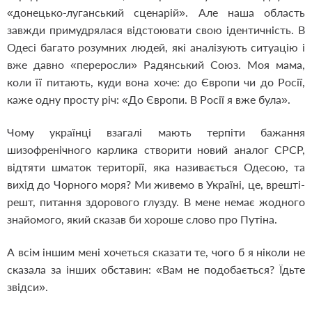
«донецько-луганський сценарій». Але наша область
завжди примудрялася відстоювати свою ідентичність. В
Одесі багато розумних людей, які аналізують ситуацію і
вже давно «переросли» Радянський Союз. Моя мама,
коли її питають, куди вона хоче: до Європи чи до Росії,
каже одну просту річ: «До Європи. В Росії я вже була».
Чому українці взагалі мають терпіти бажання
шизофренічного карлика створити новий аналог СРСР,
відтяти шматок території, яка називається Одесою, та
вихід до Чорного моря? Ми живемо в Україні, це, врешті-
решт, питання здорового глузду. В мене немає жодного
знайомого, який сказав би хороше слово про Путіна.
А всім іншим мені хочеться сказати те, чого б я ніколи не
сказала за інших обставин: «Вам не подобається? Їдьте
звідси».