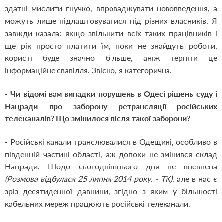
здатні мислити гнучко, впроваджувати нововведення, а
можуть лише підлаштовуватися під різних власників. Я
завжди казала: якщо звільнити всіх таких працівників і
ще рік просто платити їм, поки не знайдуть роботи,
користі буде значно більше, аніж терпіти це
інформаційне свавілля. Звісно, я категорична.
- Чи відомі вам випадки порушень в Одесі рішень суду і
Нацради про заборону ретрансляції російських
телеканалів? Що змінилося після такої заборони?
- Російські канали транслювалися в Одещині, особливо в
південній частині області, аж допоки не змінився склад
Нацради. Щодо сьогоднішнього дня не впевнена
(Розмова відбулася 25 липня 2014 року. - ТК)
, але в нас є
зріз десятиденної давнини, згідно з яким у більшості
кабельних мереж працюють російські телеканали.