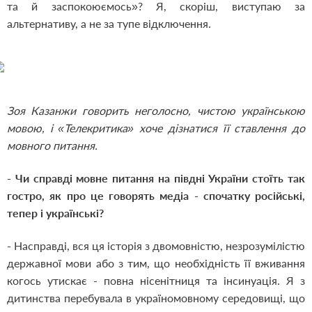
та й заспокоюємось»? Я, скоріш, виступаю за
альтернативу, а не за тупе відключення.
Зоя Казанжи говорить неголосно, чистою українською
мовою, і «Телекритика» хоче дізнатися її ставлення до
мовного питання.
- Чи справді мовне питання на півдні України стоїть так
гостро, як про це говорять медіа - спочатку російські,
тепер і українські?
- Насправді, вся ця історія з двомовністю, незрозумілістю
державної мови або з тим, що необхідність її вживання
когось утискає - повна нісенітниця та інсинуація. Я з
дитинства перебувала в україномовному середовищі, що