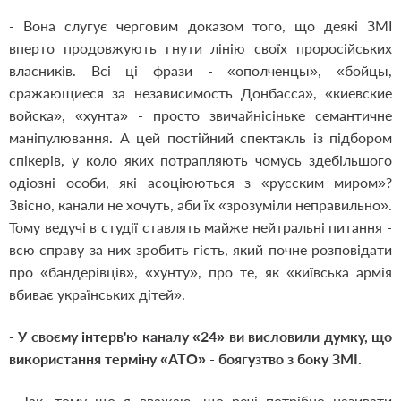
- Вона слугує черговим доказом того, що деякі ЗМІ
вперто продовжують гнути лінію своїх проросійських
власників. Всі ці фрази - «ополченцы», «бойцы,
сражающиеся за независимость Донбасса», «киевские
войска», «хунта» - просто звичайнісіньке семантичне
маніпулювання. А цей постійний спектакль із підбором
спікерів, у коло яких потрапляють чомусь здебільшого
одіозні особи, які асоціюються з «русским миром»?
Звісно, канали не хочуть, аби їх «зрозуміли неправильно».
Тому ведучі в студії ставлять майже нейтральні питання -
всю справу за них зробить гість, який почне розповідати
про «бандерівців», «хунту», про те, як «київська армія
вбиває українських дітей».
- У своєму інтерв'ю каналу «24» ви висловили думку, що
використання терміну «АТО» - боягузтво з боку ЗМІ.
- Так, тому що я вважаю, що речі потрібно називати