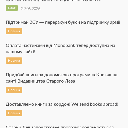
Блог
29.06.2026
Підтримай ЗСУ — перерахуй букси на підтримку армії
Новина
Оплата частинами від Monobank тепер доступна на
нашому сайті!
Новина
Придбай книги за допомогою програми «єКнига» на
сайті Видавництва Старого Лева
Новина
Доставляємо книги за кордон! We send books abroad!
Новина
Старий Лев започатковує програму лояльності для