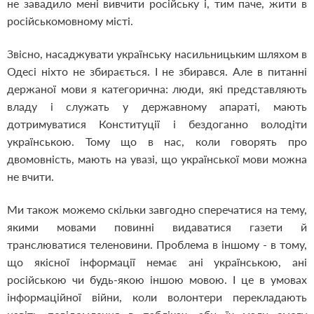
не завадило мені вивчити російську і, тим паче, жити в
російськомовному місті.
Звісно, насаджувати українську насильницьким шляхом в
Одесі ніхто не збирається. І не збирався. Але в питанні
держаної мови я категорична: люди, які представляють
владу і служать у державному апараті, мають
дотримуватися Конституції і бездоганно володіти
українською. Тому що в нас, коли говорять про
двомовність, мають на увазі, що української мови можна
не вчити.
Ми також можемо скільки завгодно сперечатися на тему,
якими мовами повинні видаватися газети й
транслюватися теленовини. Проблема в іншому - в тому,
що якісної інформації немає ані українською, ані
російською чи будь-якою іншою мовою. І це в умовах
інформаційної війни, коли волонтери перекладають