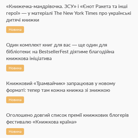
«Книжечка-мандрівочка. ЗСУ» і «Єнот Ракета та інші
герої» — у матеріалі The New York Times про українські
дитячі книжки
Новина
Один комплект книг для вас — ще один для
бібліотеки: на BestsellerFest діятиме благодійна
книжкова ініціатива
Новина
Книжковий «Трамвайчик» запрацював у новому
форматі: тепер там кожна книжка зі знижкою
Новина
Оголошено довгий список премії книжкових блогерів
фестивалю «Книжкова країна»
Новина