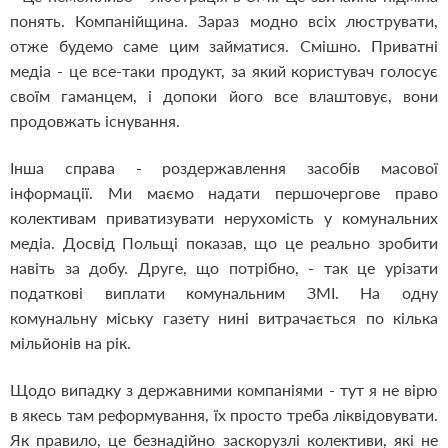
понять. Компанійщина. Зараз модно всіх люструвати,
отже будемо саме цим займатися. Смішно. Приватні
медіа - це все-таки продукт, за який користувач голосує
своїм гаманцем, і допоки його все влаштовує, вони
продовжать існування.
Інша справа - роздержавлення засобів масової
інформації. Ми маємо надати першочергове право
колективам приватизувати нерухомість у комунальних
медіа. Досвід Польщі показав, що це реально зробити
навіть за добу. Друге, що потрібно, - так це урізати
податкові виплати комунальним ЗМІ. На одну
комунальну міську газету нині витрачається по кілька
мільйонів на рік.
Щодо випадку з державними компаніями - тут я не вірю
в якесь там реформування, їх просто треба ліквідовувати.
Як правило, це безнадійно заскорузлі колективи, які не