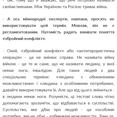
своїми іменами. Між Україною та Росією триває війна.
- А ось міжнародні експерти, навпаки, просять не
використовувати цей термін. Мовляв, він не є
регламентованим. Натомість радять вживати поняття
«збройний конфлікт».
- Окей, «збройний конфлікт» або «антитерористична
операція» - це не змінює справи. Не називати війну
війною - це те ж саме, що не називати людину, у якої
немає ноги, інвалідом. Для таких людей є два
спеціальних терміни: «людина з обмеженими
можливостями» і «людина з особливими потребами»,
давайте використовувати їх. Але що від цього зміниться -
в людини немає ноги. Розумієте, ці тестові слова чітко
допомагають зрозуміти, що відбувається в суспільстві.
Суспільство, яке дбає про людей - це «особливі
потреби», яке не дбає - «обмежені можливості». Тому те,