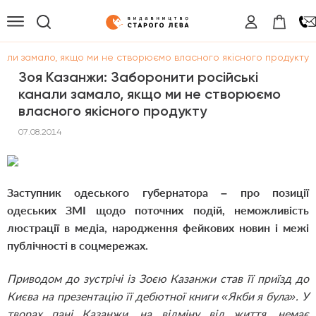
нали замало, якщо ми не створюємо власного якісного продукту
Зоя Казанжи: Заборонити російські
канали замало, якщо ми не створюємо
власного якісного продукту
07.08.2014
Заступник одеського губернатора – про позиції
одеських ЗМІ щодо поточних подій, неможливість
люстрації в медіа, народження фейкових новин і межі
публічності в соцмережах.
Приводом до зустрічі із Зоєю Казанжи став її приїзд до
Києва на презентацію її дебютної книги «Якби я була». У
творах пані Казанжи, на відміну від життя, немає