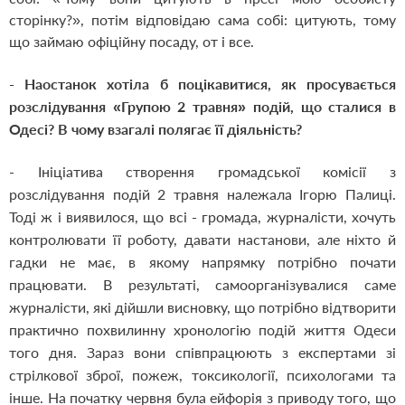
сторінку?», потім відповідаю сама собі: цитують, тому
що займаю офіційну посаду, от і все.
- Наостанок хотіла б поцікавитися, як просувається
розслідування «Групою 2 травня» подій, що сталися в
Одесі? В чому взагалі полягає її діяльність?
- Ініціатива створення громадської комісії з
розслідування подій 2 травня належала Ігорю Палиці.
Тоді ж і виявилося, що всі - громада, журналісти, хочуть
контролювати її роботу, давати настанови, але ніхто й
гадки не має, в якому напрямку потрібно почати
працювати. В результаті, самоорганізувалися саме
журналісти, які дійшли висновку, що потрібно відтворити
практично похвилинну хронологію подій життя Одеси
того дня. Зараз вони співпрацюють з експертами зі
стрілкової зброї, пожеж, токсикології, психологами та
інше. На початку червня була ейфорія з приводу того, що