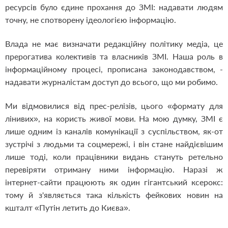
ресурсів було єдине прохання до ЗМІ: надавати людям
точну, не спотворену ідеологією інформацію.
Влада не має визначати редакційну політику медіа, це
прерогатива колективів та власників ЗМІ. Наша роль в
інформаційному процесі, прописана законодавством, -
надавати журналістам доступ до всього, що ми робимо.
Ми відмовилися від прес-релізів, цього «формату для
лінивих», на користь живої мови. На мою думку, ЗМІ є
лише одним із каналів комунікації з суспільством, як-от
зустрічі з людьми та соцмережі, і він стане найдієвішим
лише тоді, коли працівники видань стануть ретельно
перевіряти отриману ними інформацію. Наразі ж
інтернет-сайти працюють як один гігантський ксерокс:
тому й з'являється така кількість фейкових новин на
кшталт «Путін летить до Києва».