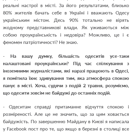
реальні настрої в місті. За його результатами, близько
80% жителів бачать себе в Україні і вважають Одесу
українським містом. Десь 90% тотально не вірять
жодному представникові влади. Як уживаються між
собою проукраїнськість і недовіра? Можливо, це і є
феномен патріотичності? Не знаю.
-
На вашу думку, більшість одеситів усе-таки
налаштовані проукраїнськи? Під час спілкування з
іноземними журналістами, які наразі працюють в Одесі,
я помітила їхнє здивування тим, яка атмосфера спокою
панує в місті. Хоча, судячи з подій 2 травня, розуміємо,
що одесити зовсім не байдужі до останніх подій.
- Одеситам справді притаманне відчуття спокою і
розміреності. Але це не значить, що за цим ховається
байдужість. По завершенню Майдану в Києві я написала
у Facebook пост про те, що якщо в березні в столиці все