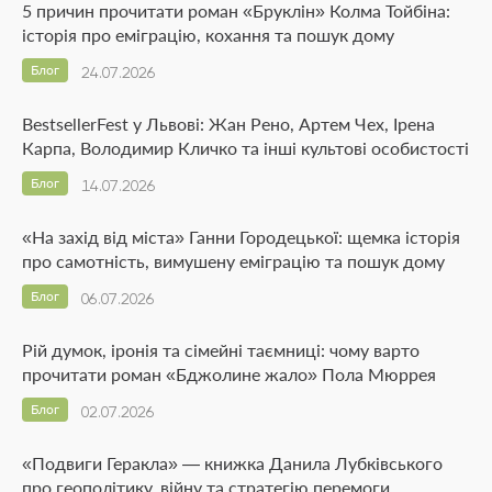
5 причин прочитати роман «Бруклін» Колма Тойбіна:
історія про еміграцію, кохання та пошук дому
Блог
24.07.2026
BestsellerFest у Львові: Жан Рено, Артем Чех, Ірена
Карпа, Володимир Кличко та інші культові особистості
Блог
14.07.2026
«На захід від міста» Ганни Городецької: щемка історія
про самотність, вимушену еміграцію та пошук дому
Блог
06.07.2026
Рій думок, іронія та сімейні таємниці: чому варто
прочитати роман «Бджолине жало» Пола Мюррея
Блог
02.07.2026
«Подвиги Геракла» — книжка Данила Лубківського
про геополітику, війну та стратегію перемоги