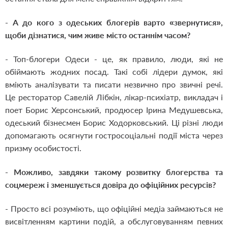
- А до кого з одеських блогерів варто «звернутися»,
щоби дізнатися, чим живе місто останнім часом?
- Топ-блогери Одеси - це, як правило, люди, які не
обіймають жодних посад. Такі собі лідери думок, які
вміють аналізувати та писати незвично про звичні речі.
Це ресторатор Савелій Лібкін, лікар-психіатр, викладач і
поет Борис Херсонський, продюсер Ірина Медушевська,
одеський бізнесмен Борис Ходорковський. Ці різні люди
допомагають осягнути гостросоціальні події міста через
призму особистості.
- Можливо, завдяки такому розвитку блогерства та
соцмереж і зменшується довіра до офіційних ресурсів?
- Просто всі розуміють, що офіційні медіа займаються не
висвітленням картини подій, а обслуговуванням певних