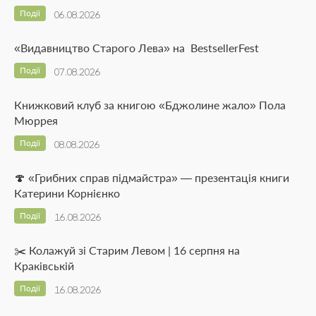
Події
06.08.2026
«Видавництво Старого Лева» на BestsellerFest
Події
07.08.2026
Книжковий клуб за книгою «Бджолине жало» Пола
Мюррея
Події
08.08.2026
🍄 «Грибних справ підмайстра» — презентація книги
Катерини Корнієнко
Події
16.08.2026
✂️ Колажуй зі Старим Левом | 16 серпня на
Краківській
Події
16.08.2026