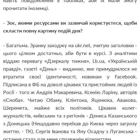
навіть повідомлення в пабліках, аби їх мали змогу
прочитати іноземці.
-
Зоє, якими ресурсами ви зазвичай користуєтеся, щоби
скласти повну картину подій дня?
- Багатьма. Зранку заходжу на ukr.net, зчитую заголовки -
цього цілком достатньо, аби бути в курсі. З аналітики
віддаю перевагу «Дзеркалу тижня», Lb.ua, «Українській
правді», газеті «День» - виданню, яке примудрилося не
втратити своєї ідентичності, новинам у Facebook.
Підписана в ФБ на доволі цікавих та пристойних людей із
Росії - того ж Андрія Макаревича, Ксенію Ларіну, авторів
«Сноба». Читаю Обаму, Клінтона, Яценюка, Авакова,
Шеремета, майже всіх політиків. Цікавих колег-
журналістів, київських та з регіонів - Дениса Казанського
з Донецька (Нещодавно переїхав до Києва через загрозу
життю. - ТК), Сергія Іванова та Яну Осадчу з Луганська -
остання стала для мене справжнім відкриттям.