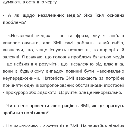
думають в останню чергу.
- А як щодо незалежних медіа? Яка їхня основна
проблема?
- «Незалежні медіа» - не та фраза, яку я люблю
використовувати, але ЗМІ самі роблять такий вибір,
визнаючи, що, якщо існують незалежні, то апріорі є й
залежні. Я вважаю, що головна проблема багатьох медіа
- це небажання розуміти, що, незалежно від власника,
вони в будь-якому випадку повинні бути максимально
неупередженими. Натомість ЗМІ вважають за потрібне
прийняти одну із запропонованих обставинами іпостасей
- прокурора або адвоката. Даруйте, але це ненормально.
- Чи є сенс провести люстрацію в ЗМІ, як це прагнуть
зробити з політикою?
- Це неможливо - люстрація в ЗМІ. Це звичайна підміна