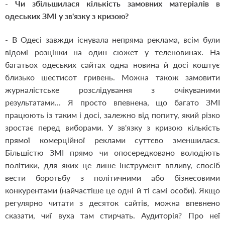
-
Чи збільшилася кількість замовних матеріалів в
одеських ЗМІ у зв'язку з кризою?
- В Одесі завжди існувала непряма реклама, всім були
відомі розцінки на один сюжет у теленовинах. На
багатьох одеських сайтах одна новина й досі коштує
близько шестисот гривень. Можна також замовити
журналістське розслідування з очікуваними
результатами... Я просто впевнена, що багато ЗМІ
працюють із таким і досі, залежно від попиту, який різко
зростає перед виборами. У зв'язку з кризою кількість
прямої комерційної реклами суттєво зменшилася.
Більшістю ЗМІ прямо чи опосередковано володіють
політики, для яких це лише інструмент впливу, спосіб
вести боротьбу з політичними або бізнесовими
конкурентами (найчастіше це одні й ті самі особи). Якщо
регулярно читати з десяток сайтів, можна впевнено
сказати, чиї вуха там стирчать. Аудиторія? Про неї