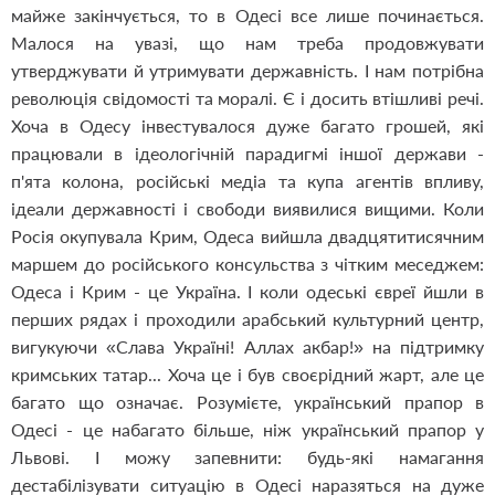
майже закінчується, то в Одесі все лише починається.
Малося на увазі, що нам треба продовжувати
утверджувати й утримувати державність. І нам потрібна
революція свідомості та моралі. Є і досить втішливі речі.
Хоча в Одесу інвестувалося дуже багато грошей, які
працювали в ідеологічній парадигмі іншої держави -
п'ята колона, російські медіа та купа агентів впливу,
ідеали державності і свободи виявилися вищими. Коли
Росія окупувала Крим, Одеса вийшла двадцятитисячним
маршем до російського консульства з чітким меседжем:
Одеса і Крим - це Україна. І коли одеські євреї йшли в
перших рядах і проходили арабський культурний центр,
вигукуючи «Слава Україні! Аллах акбар!» на підтримку
кримських татар... Хоча це і був своєрідний жарт, але це
багато що означає. Розумієте, український прапор в
Одесі - це набагато більше, ніж український прапор у
Львові. І можу запевнити: будь-які намагання
дестабілізувати ситуацію в Одесі наразяться на дуже