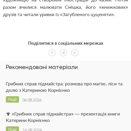
разом вчилися малювати Смішка, його «книжкових»
друзів та читали уривки із «Загубленого цуценяти».
Поділитися в соціальних мережах
Рекомендовані матеріали
Грибних справ підмайстра: розмова про магію, ліси та
долю з Катериною Корнієнко
Події
06.08.2026
🍄 «Грибних справ підмайстра» — презентація книги
Катерини Корнієнко
Події
16.08.2026