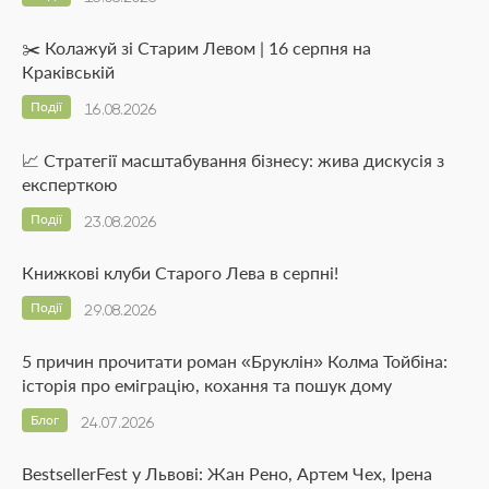
✂️ Колажуй зі Старим Левом | 16 серпня на
Краківській
Події
16.08.2026
📈 Стратегії масштабування бізнесу: жива дискусія з
експерткою
Події
23.08.2026
Книжкові клуби Старого Лева в серпні!
Події
29.08.2026
5 причин прочитати роман «Бруклін» Колма Тойбіна:
історія про еміграцію, кохання та пошук дому
Блог
24.07.2026
BestsellerFest у Львові: Жан Рено, Артем Чех, Ірена