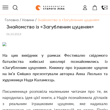
/
/
Головна
Новини
Знайомство із «Загубленим цуценям»
Знайомство із «Загубленим цуценям»
06.10.2013
На цих вихідних у рамках Фестивалю свідомого
батьківства київські школярі познайомились із
«Загубленим цуценям». Книжку про іграшкове цуценя
на ім’я Смішко презентували авторка Анна Люлько та
художниця Надя Каламєєць.
Письменниця розповіла маленьким читачам про те, як
народилась ідея цієї книги, а Надія познайомила дітлахів
з реальним іграшковим цуценям, яке надихало
художницю на створення ілюстрацій до казки. Потім