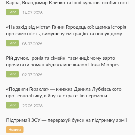
Карпа, Володимир Кличко та інші культові особистості
Блог
14.07.2026
«На захід від міста» Ганни Городецької: щемка історія
про самотність, вимушену еміграцію та пошук дому
Блог
06.07.2026
Рій думок, іронія та сімейні таємниці: чому варто
прочитати роман «Бджолине жало» Пола Мюррея
Блог
02.07.2026
«Подвиги Геракла» — книжка Данила Лубківського
про геополітику, війну та стратегію перемоги
Блог
29.06.2026
Підтримай ЗСУ — перерахуй букси на підтримку армії
Новина