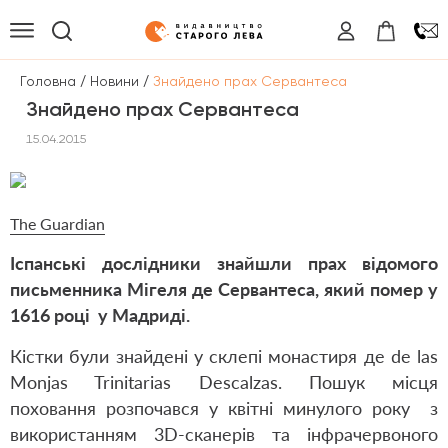
/
/
Головна
Новини
Знайдено прах Сервантеса
Знайдено прах Сервантеса
15.04.2015
The Guardian
Іспанські дослідники знайшли прах відомого
письменника Мігеля де Сервантеса, який помер у
1616 році у Мадриді.
Кістки були знайдені у склепі монастиря де de las
Monjas Trinitarias Descalzas. Пошук місця
поховання розпочався у квітні минулого року з
використанням 3
D
-сканерів та інфрачервоного