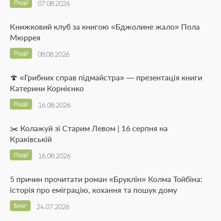
Події
07.08.2026
Книжковий клуб за книгою «Бджолине жало» Пола
Мюррея
Події
08.08.2026
🍄 «Грибних справ підмайстра» — презентація книги
Катерини Корнієнко
Події
16.08.2026
✂️ Колажуй зі Старим Левом | 16 серпня на
Краківській
Події
16.08.2026
5 причин прочитати роман «Бруклін» Колма Тойбіна:
історія про еміграцію, кохання та пошук дому
Блог
24.07.2026