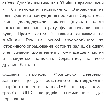
світла. Дослідники знайшли 33 ніші з прахом, який
міг би належати письменнику. Опираючись на
певні факти та припущення про життя Сервантеса,
вчені досліджували кістки (шукали сліди
вогнепальних ран, втрату функціонування лівої
руки). Проте кістки із такими ознаками не
знайшли. Тож на основі археологічного та
історичного опрацювання кісток та залишків одягу,
вчені заявили, що впевнені в тому, ще деякі кістки
із знайдених належать Сервантесу та його
дружині Каталіні.
Судовий антрополог Франциско Еччеверрія
зазначив, що для остаточного підтвердження
потрібно провести аналіз ДНК, але зараз немає
зразків ДНК нащадків письменника для
порівняння.