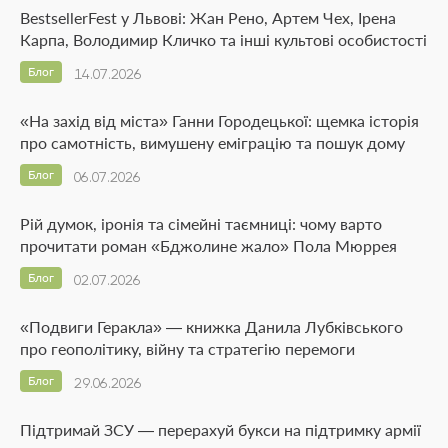
BestsellerFest у Львові: Жан Рено, Артем Чех, Ірена
Карпа, Володимир Кличко та інші культові особистості
Блог
14.07.2026
«На захід від міста» Ганни Городецької: щемка історія
про самотність, вимушену еміграцію та пошук дому
Блог
06.07.2026
Рій думок, іронія та сімейні таємниці: чому варто
прочитати роман «Бджолине жало» Пола Мюррея
Блог
02.07.2026
«Подвиги Геракла» — книжка Данила Лубківського
про геополітику, війну та стратегію перемоги
Блог
29.06.2026
Підтримай ЗСУ — перерахуй букси на підтримку армії