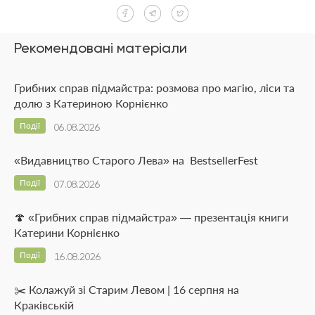
Рекомендовані матеріали
Грибних справ підмайстра: розмова про магію, ліси та
долю з Катериною Корнієнко
Події
06.08.2026
«Видавництво Старого Лева» на BestsellerFest
Події
07.08.2026
🍄 «Грибних справ підмайстра» — презентація книги
Катерини Корнієнко
Події
16.08.2026
✂️ Колажуй зі Старим Левом | 16 серпня на
Краківській