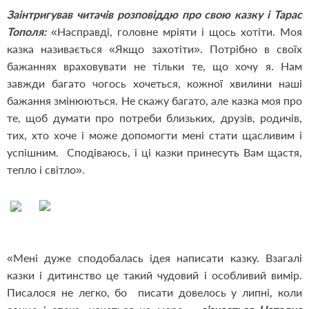
Заінтригував читачів розповіддю про свою казку і Тарас
Тополя:
«Насправді, головне мріяти і щось хотіти. Моя
казка називається «Якщо захотіти». Потрібно в своїх
бажаннях враховувати не тільки те, що хочу я. Нам
завжди багато чогось хочеться, кожної хвилини наші
бажання змінюються. Не скажу багато, але казка моя про
те, щоб думати про потреби близьких, друзів, родичів,
тих, хто хоче і може допомогти мені стати щасливим і
успішним. Сподіваюсь, і ці казки принесуть Вам щастя,
тепло і світло».
«Мені дуже сподобалась ідея написати казку. Взагалі
казки і дитинство це такий чудовий і особливий вимір.
Писалося не легко, бо писати довелось у липні, коли