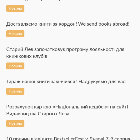
Новина
Доставляємо книги за кордон! We send books abroad!
Новина
Старий Лев започатковує програму лояльності для
книжкових клубів
Новина
Тираж нашої книги закінчився? Надрукуємо для вас!
Новина
Розрахунок картою «Національний кешбек» на сайті
Видавництва Старого Лева
Новина
10 причин відвідати BestsellerFest у Львові 7-9 серпня