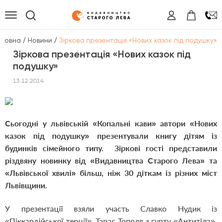
/
/
оловна
Новини
Зіркова презентація «Нових казок під подушку»
Зіркова презентація «Нових казок під
подушку»
13.12.2014
Сьогодні у львівській «Копальні кави» автори «Нових
казок під подушку» презентували книгу дітям із
будинків сімейного типу. Зіркові гості представили
різдвяну новинку від «Видавництва Старого Лева» та
«Львівської хвилі» більш, ніж 30 діткам із різних міст
Львівщини.
У презентації взяли участь Славко Нудик із
«Піккардійської терції», Тарас Тополя з гурту «Антитіла»,