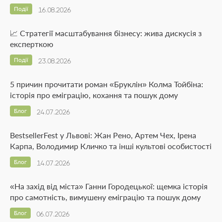
Події
16.08.2026
📈 Стратегії масштабування бізнесу: жива дискусія з
експерткою
Події
23.08.2026
5 причин прочитати роман «Бруклін» Колма Тойбіна:
історія про еміграцію, кохання та пошук дому
Блог
24.07.2026
BestsellerFest у Львові: Жан Рено, Артем Чех, Ірена
Карпа, Володимир Кличко та інші культові особистості
Блог
14.07.2026
«На захід від міста» Ганни Городецької: щемка історія
про самотність, вимушену еміграцію та пошук дому
Блог
06.07.2026