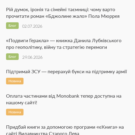
Рій думок, іронія та сімейні таємниці: чому варто
прочитати роман «Бджолине жало» Пола Мюррея
Блог
02.07.2026
«Подвиги Геракла» — книжка Данила Лубківського
про геополітику, війну та стратегію перемоги
Блог
29.06.2026
Підтримай ЗСУ — перерахуй букси на підтримку армії
Новина
Оплата частинами від Monobank тепер доступна на
нашому сайті!
Новина
Придбай книги за допомогою програми «єКнига» на
сайті Видавництва Старого Лева