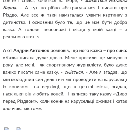
сонце і спека, хочеться на море,
- зізнається Наталка
Карпа.
– А тут потрібно абстрагуватися і писати про
Різдво. Але все ж таки намагалася уявити картинку з
дитинства. І основним було те, що це має бути добра
казка. А головні персонажі і місця у моїй казці – з
реального життя.
А от Андрій Антонюк розповів, що його казка – про сина
:
«Казка писала дуже довго. Мене просили ще минулого
року, але мені, як спортивному журналісту, було дуже
важко писати саме казку, -
сміється. -
Але я згадав, що
мій молодший син день і ніч міг проводити на карусельці
із коником на верхівці, що в центрі міста, згадав,
наскільки він любить коней. І написав таку казку «Диво
перед Різдвом», коли коник на карусельці оживає і катає
хлопчика містом».