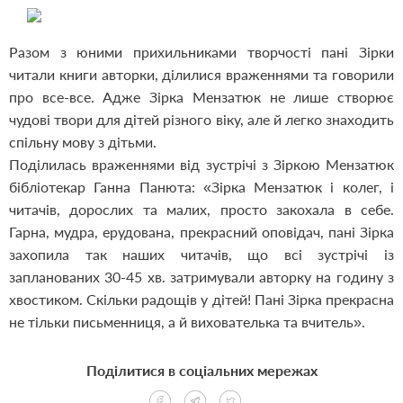
Разом з юними прихильниками творчості пані Зірки
читали книги авторки, ділилися враженнями та говорили
про все-все. Адже Зірка Мензатюк не лише створює
чудові твори для дітей різного віку, але й легко знаходить
спільну мову з дітьми.
Поділилась враженнями від зустрічі з Зіркою Мензатюк
бібліотекар Ганна Панюта: «Зірка Мензатюк і колег, і
читачів, дорослих та малих, просто закохала в себе.
Гарна, мудра, ерудована, прекрасний оповідач, пані Зірка
захопила так наших читачів, що всі зустрічі із
запланованих 30-45 хв. затримували авторку на годину з
хвостиком. Скільки радощів у дітей! Пані Зірка прекрасна
не тільки письменниця, а й вихователька та вчитель».
Поділитися в соціальних мережах