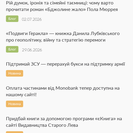
Рій думок, іронія та сімейні таємниці: чому варто
прочитати роман «Бджолине жало» Пола Мюррея
Блог
02.07.2026
«Подвиги Геракла» — книжка Данила Лубківського
про геополітику, війну та стратегію перемоги
Блог
29.06.2026
Підтримай ЗСУ — перерахуй букси на підтримку армії
Новина
Оплата частинами від Monobank тепер доступна на
нашому сайті!
Новина
Придбай книги за допомогою програми «єКнига» на
сайті Видавництва Старого Лева