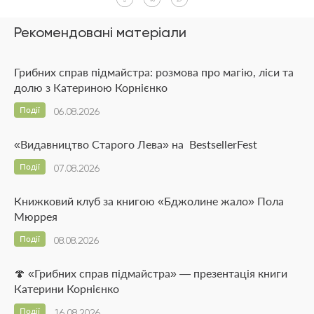
Рекомендовані матеріали
Грибних справ підмайстра: розмова про магію, ліси та
долю з Катериною Корнієнко
Події
06.08.2026
«Видавництво Старого Лева» на BestsellerFest
Події
07.08.2026
Книжковий клуб за книгою «Бджолине жало» Пола
Мюррея
Події
08.08.2026
🍄 «Грибних справ підмайстра» — презентація книги
Катерини Корнієнко
Події
16.08.2026