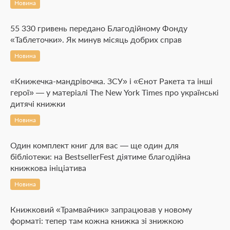
Новина
55 330 гривень передано Благодійному Фонду
«Таблеточки». Як минув місяць добрих справ
Новина
«Книжечка-мандрівочка. ЗСУ» і «Єнот Ракета та інші
герої» — у матеріалі The New York Times про українські
дитячі книжки
Новина
Один комплект книг для вас — ще один для
бібліотеки: на BestsellerFest діятиме благодійна
книжкова ініціатива
Новина
Книжковий «Трамвайчик» запрацював у новому
форматі: тепер там кожна книжка зі знижкою