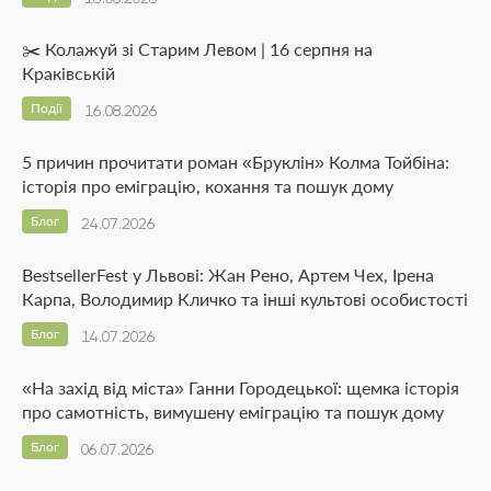
✂️ Колажуй зі Старим Левом | 16 серпня на
Краківській
Події
16.08.2026
5 причин прочитати роман «Бруклін» Колма Тойбіна:
історія про еміграцію, кохання та пошук дому
Блог
24.07.2026
BestsellerFest у Львові: Жан Рено, Артем Чех, Ірена
Карпа, Володимир Кличко та інші культові особистості
Блог
14.07.2026
«На захід від міста» Ганни Городецької: щемка історія
про самотність, вимушену еміграцію та пошук дому
Блог
06.07.2026