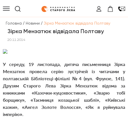
/
/
Головна
Новини
Зірка Мензатюк відвідала Полтаву
Зірка Мензатюк відвідала Полтаву
20.11.2014
У середу, 19 листопада, дитяча письменниця Зірка
Мензатюк провела серію зустрічей із читачами у
полтавській Бібліотеці-філіалі №4 (вул. Фрунзе, 141).
Друзям Старого Лева Зірка Мензатюк відома за
книжками «Казочки-куцохвостики», «Зварю тобі
борщику», «Таємниця козацької шаблі», «Київські
казки», «Ангел Золоте Волосся», «Як я руйнувала
імперію».