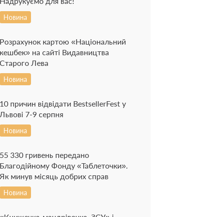
Надрукуємо для вас!
Новина
Розрахунок картою «Національний
кешбек» на сайті Видавництва
Старого Лева
Новина
10 причин відвідати BestsellerFest у
Львові 7-9 серпня
Новина
55 330 гривень передано
Благодійному Фонду «Таблеточки».
Як минув місяць добрих справ
Новина
«Книжечка-мандрівочка. ЗСУ» і