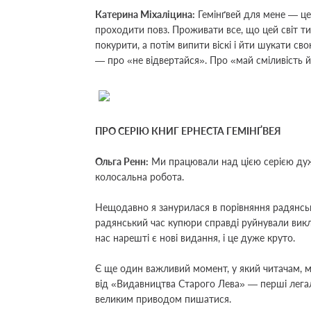
Катерина Міхаліцина
:
Гемінґвей для мене — це
проходити повз. Проживати все, що цей світ ти
покурити, а потім випити віскі і йти шукати сво
— про
«
не відвертайся
»
. Про
«
май сміливість 
ПРО СЕРІЮ КНИГ ЕРНЕСТА ГЕМІНҐВЕЯ
Ольга Ренн:
Ми працювали над цією серією дуже 
колосальна робота.
Нещодавно я занурилася в порівняння радянсь
радянський час купюри справді руйнували викла
нас нарешті є нові видання, і це дуже круто.
Є ще один важливий момент, у який читачам, ма
від
«
Видавництва Старого Лева
»
— перші легаль
великим приводом пишатися.