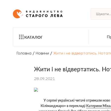
Пр
КАТАЛОГ
/
/
Головна
Новини
Жити і не відвертатись. Нотат
Жити і не відвертатись. Но
28.09.2021
У серпні українські читачі отримали нов
Кіліманджаро
»
в перекладі
Катерини Міха