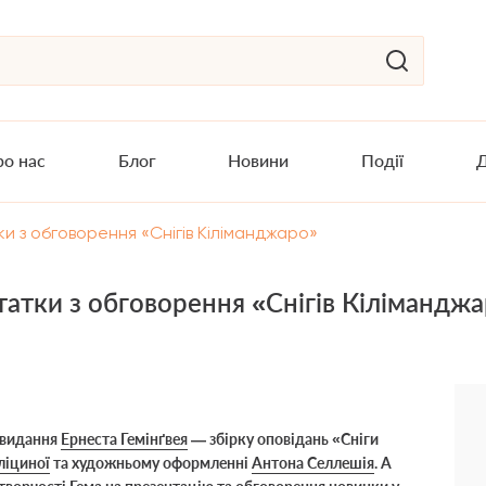
о нас
Блог
Новини
Події
Д
ки з обговорення «Снігів Кіліманджаро»
татки з обговорення «Снігів Кілімандж
е видання
Ернеста Гемінґвея
— збірку оповідань
«
Сніги
ліциної
та художньому оформленні
Антона Селлешія
. А