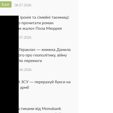
Блог
06.07.2026
Рій думок, іронія та сімейні таємниці:
чому варто прочитати роман
«Бджолине жало» Пола Мюррея
Блог
02.07.2026
«Подвиги Геракла» — книжка Данила
Лубківського про геополітику, війну
та стратегію перемоги
Блог
29.06.2026
Підтримай ЗСУ — перерахуй букси на
підтримку армії
Новина
Оплата частинами від Monobank