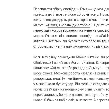
Перекласти збірку оповідань Гема — це моя давн
приїхала до Львова майже 20 років тому. На як
кажуть, що двадцять років є якраз віком прочит
мабуть,
«
Свята, яке завжди з тобою
»
. Цей текс
перекладі якогось враження на мене не справ
море
»
. Отож мені трапилось оповідання
«
Cat i
автора. Настільки він був уже нетипово на той 
Спробувати, як ми з ним зживемося на рівні кри
Коли в Україну приїжджав Майкл Катакіс, він р
бібліотеках Гемінґвея, є його примітки. Є,
напри
написано:
«
Ха-ха, я тебе розгадав. Ось тут — 
щось схоже. Мозкова робота казала:
«
Привіт. Т
репортажистики. Тут ми йдемо в американську
у мене інколи був ступор. Він мені не складався
могла їх зв’язати на емоційному рівні. Знайти т
перекладалося, бо коли я взяла текст у роботу
нього. Я бачила набір слів, а не текст. А перек