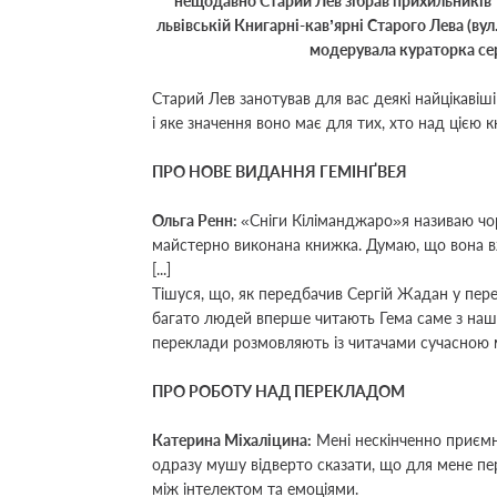
нещодавно
Старий Лев зібрав прихильників 
львівській Книгарні-кав’ярні Старого Лева (ву
модерувала кураторка сер
Старий Лев занотував для вас деякі найцікавіш
і яке значення воно має для тих, хто над цією 
ПРО НОВЕ ВИДАННЯ ГЕМІНҐВЕЯ
Ольга Ренн
:
«
Сніги Кіліманджаро
»
я називаю чо
майстерно виконана книжка. Думаю, що вона вж
[...]
Тішуся, що, як передбачив Сергій Жадан у пер
багато людей вперше читають Гема саме з наши
переклади розмовляють із читачами сучасною м
ПРО РОБОТУ НАД ПЕРЕКЛАДОМ
Катерина Міхаліцина
:
Мені нескінченно приємно
одразу мушу відверто сказати, що для мене пе
між інтелектом та емоціями.