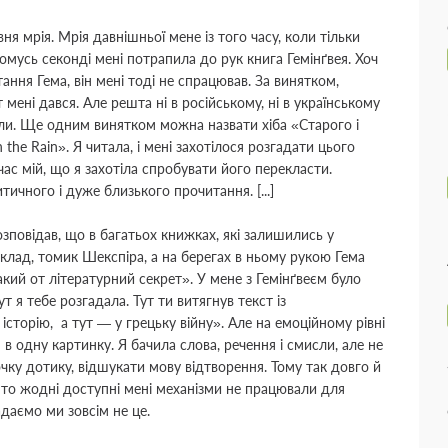
я мрія. Мрія давнішньої мене із того часу, коли тільки
омусь секонді мені потрапила до рук книга Гемінґвея. Хоч
ання Гема, він мені тоді не спрацював. За винятком,
т мені дався. Але решта ні в російському, ні в українському
или. Ще одним винятком можна назвати хіба
«
Старого і
n the Rain
»
. Я читала, і мені захотілося розгадати цього
час мій, що я захотіла спробувати його перекласти.
тичного і дуже близького прочитання. [...]
озповідав, що в багатьох книжках, які залишились у
клад
, томик Шекспіра, а на
берегах
в ньому рукою Гема
такий от літературний секрет
»
. У мене з Гемінґвеєм було
ут я тебе розгадала. Тут ти витягнув текст із
 історію, а тут —
у
грецьку війну
»
. Але на емоційному рівні
 в одну картинку. Я бачила слова, речення і смисли, але не
очку дотику
,
відшукати мову відтворення. Тому так довго й
, то жодні доступні мені механізми не працювали для
ладаємо ми зовсім не це.