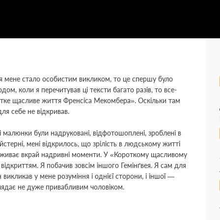
я мене стало особистим викликом, то це спершу було
годом, коли я перечитував ці тексти багато разів, то все-
тке щасливе життя Френсіса Мекомбера
»
. Оскільки там
 для себе не відкривав.
сі малюнки були надруковані, відфотошоплені, зроблені в
йстерні, мені відкрилось, що зрілість в людському житті
реживає вкрай надривні моменти. У
«
Короткому щасливому
відкриттям. Я побачив зовсім іншого Гемінґвея. Я сам для
 викликав у мене розуміння і однієї сторони, і іншої —
глядає не дуже привабливим чоловіком.