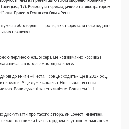
творчості Гема на презентацію та обговорення новинки у
л. Галицька, 17). Розмову із перекладачкою та ілюстратором
ії книг Ернеста Гемінґвея
Ольга Ренн
.
і думки з обговорення. Про те, як створювали нове видання
книгою працював.
рною перлиною нашої серії. Це надзвичайно красива і
е записана в історію мистецтва книги.
едмові до книги
«
Фієста. І сонце сходить
»
ще в 2017 році,
х книжок. А це дуже важливо. Нові видання і нові
овою. Вони сучасні за тональністю. Вони точніші.
 дискутувати про такого автора, як Ернест Гемінґвей. І
реклад цієї книжки був своєрідним внутрішнім змаганням