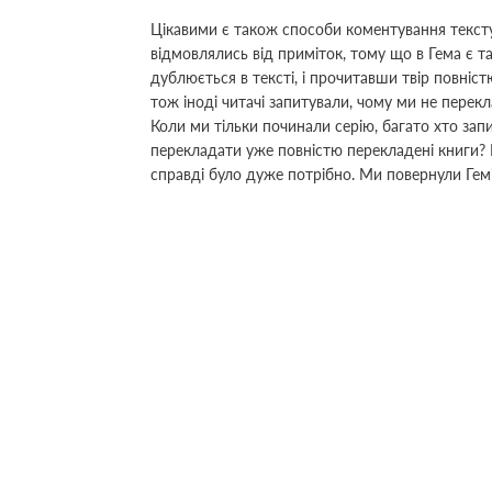
Цікавими є також способи коментування тексту
відмовлялись від приміток, тому що в Гема є 
дублюється в тексті, і прочитавши твір повніст
тож іноді читачі запитували, чому ми не пере
Коли ми тільки починали серію, багато хто запи
перекладати уже повністю перекладені книги? 
справді було дуже потрібно. Ми повернули Гемі