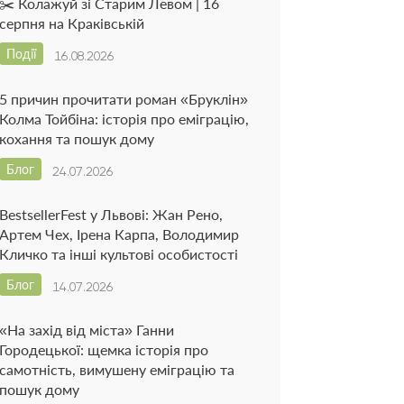
✂️ Колажуй зі Старим Левом | 16
серпня на Краківській
Події
16.08.2026
5 причин прочитати роман «Бруклін»
Колма Тойбіна: історія про еміграцію,
кохання та пошук дому
Блог
24.07.2026
BestsellerFest у Львові: Жан Рено,
Артем Чех, Ірена Карпа, Володимир
Кличко та інші культові особистості
Блог
14.07.2026
«На захід від міста» Ганни
Городецької: щемка історія про
самотність, вимушену еміграцію та
пошук дому