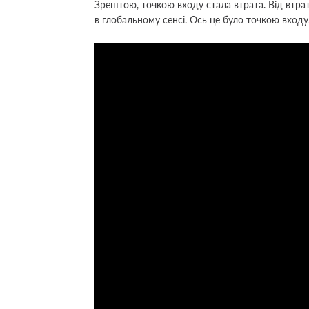
Зрештою, точкою входу стала втрата. Від втрати
в глобальному сенсі. Ось це було точкою входу