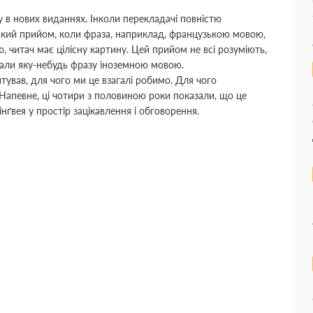
 в нових виданнях. Інколи перекладачі повністю
такий прийом, коли фраза, наприклад, французькою мовою,
ю, читач має цілісну картину. Цей прийом не всі розуміють,
клали яку-небудь фразу іноземною мовою.
тував, для чого ми це взагалі робимо. Для чого
Напевне, ці чотири з половиною роки показали, що це
нґвея у простір зацікавлення і обговорення.