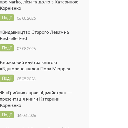
про магію, ліси та долю з Катериною
Корнієнко
Події
06.08.2026
«Видавництво Старого Лева» на
BestsellerFest
Події
07.08.2026
Книжковий клуб за книгою
«Бджолине жало» Пола Мюррея
Події
08.08.2026
🍄 «Грибних справ підмайстра» —
презентація книги Катерини
Корнієнко
Події
16.08.2026