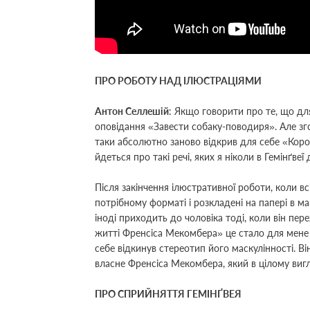
ПРО РОБОТУ НАД ІЛЮСТРАЦІЯМИ
Антон Селлешій
:
Якщо говорити про те, що дл
оповідання
«
Завести собаку-поводиря
»
. Але з
таки абсолютно заново відкрив для себе
«
Коро
йдеться про такі речі, яких я ніколи в Гемінґвеї
Після закінчення ілюстративної роботи, коли в
потрібному форматі і розкладені на папері в ма
іноді приходить до чоловіка тоді, коли він пе
житті Френсіса Мекомбера
»
це стало для мене 
себе відкинув стереотип його маскулінності. Він
власне Френсіса Мекомбера, який в цілому ви
ПРО СПРИЙНЯТТЯ ГЕМІНҐВЕЯ