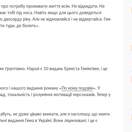
 про потребу проживати життя всім. Не відкидати. Не
кає тобі під носа. Навіть якщо для цього доведеться
ю двосерду ріку. Але не відмовляйся і не відвертайся. Гем
йти туди, де болить
»
.
ґрунтовно. Наразі є 10 видань Ернеста Гемінґвея, і це
кого і нашого видання роману
«
По кому подзвін
»
. У
д, тональність і розуміння мотивації персонажів. Тепер у
буть, не дуже цікаво вникати, але я наголошу, що книги
ні видання Гема в Україні. Вони ліцензовані, і це є