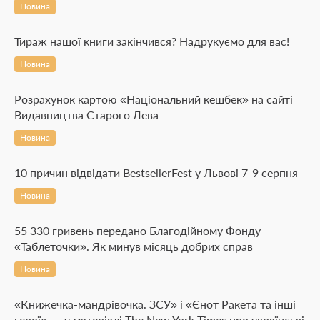
Новина
Тираж нашої книги закінчився? Надрукуємо для вас!
Новина
Розрахунок картою «Національний кешбек» на сайті
Видавництва Старого Лева
Новина
10 причин відвідати BestsellerFest у Львові 7-9 серпня
Новина
55 330 гривень передано Благодійному Фонду
«Таблеточки». Як минув місяць добрих справ
Новина
«Книжечка-мандрівочка. ЗСУ» і «Єнот Ракета та інші
герої» — у матеріалі The New York Times про українські