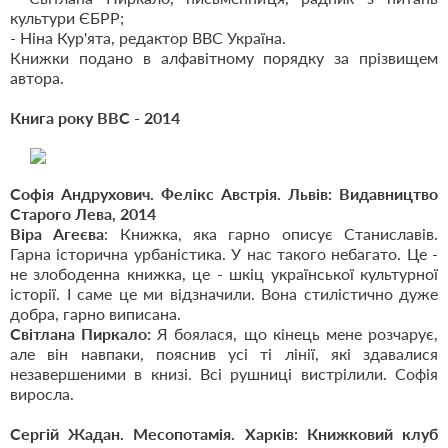
культури ЄБРР;
- Ніна Кур'ята, редактор ВВС Україна.
Книжки подано в алфавітному порядку за прізвищем
автора.
Книга року ВВС - 2014
Софія Андрухович. Фелікс Австрія. Львів: Видавництво
Старого Лева, 2014
Віра Агеєва
: Книжка, яка гарно описує Станиславів.
Гарна історична урбаністика. У нас такого небагато. Це -
не злободенна книжка, це - шкіц української культурної
історії. І саме це ми відзначили. Вона стилістично дуже
добра, гарно виписана.
Світлана Пиркало:
Я боялася, що кінець мене розчарує,
але він навпаки, пояснив усі ті лінії, які здавалися
незавершеними в книзі. Всі рушниці вистрілили. Софія
виросла.
Сергій Жадан. Месопотамія. Харків: Книжковий клуб