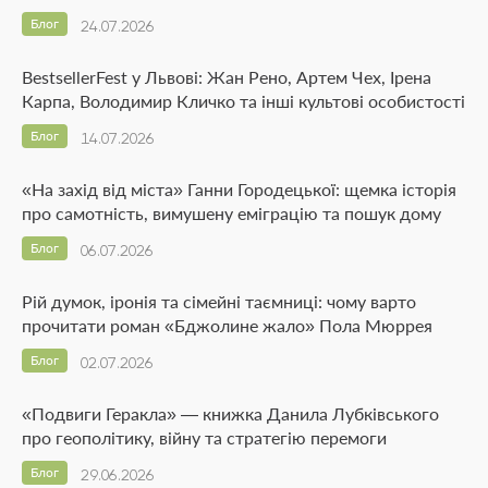
Блог
24.07.2026
BestsellerFest у Львові: Жан Рено, Артем Чех, Ірена
Карпа, Володимир Кличко та інші культові особистості
Блог
14.07.2026
«На захід від міста» Ганни Городецької: щемка історія
про самотність, вимушену еміграцію та пошук дому
Блог
06.07.2026
Рій думок, іронія та сімейні таємниці: чому варто
прочитати роман «Бджолине жало» Пола Мюррея
Блог
02.07.2026
«Подвиги Геракла» — книжка Данила Лубківського
про геополітику, війну та стратегію перемоги
Блог
29.06.2026