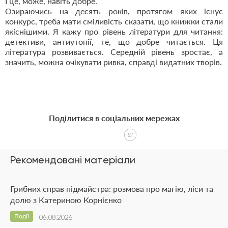
І це, може, навіть добре.
Озираючись на десять років, протягом яких існує
конкурс, треба мати сміливість сказати, що книжки стали
якіснішими. Я кажу про рівень літератури для читання:
детективи, антиутопії, те, що добре читається. Ця
література розвивається. Середній рівень зростає, а
значить, можна очікувати ривка, справді видатних творів.
Поділитися в соціальних мережах
Рекомендовані матеріали
Грибних справ підмайстра: розмова про магію, ліси та
долю з Катериною Корнієнко
Події
06.08.2026