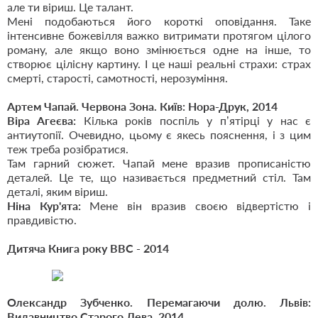
але ти віриш. Це талант.
Мені подобаються його короткі оповідання. Таке
інтенсивне божевілля важко витримати протягом цілого
роману, але якщо воно змінюється одне на інше, то
створює цілісну картину. І це наші реальні страхи: страх
смерті, старості, самотності, нерозуміння.
Артем Чапай. Червона Зона. Київ: Нора-Друк, 2014
Віра Агеєва:
Кілька років поспіль у п’ятірці у нас є
антиутопії. Очевидно, цьому є якесь пояснення, і з цим
теж треба розібратися.
Там гарний сюжет. Чапай мене вразив прописаністю
деталей. Це те, що називається предметний стіл. Там
деталі, яким віриш.
Ніна Кур'ята:
Мене він вразив своєю відвертістю і
правдивістю.
Дитяча Книга року ВВС - 2014
Олександр Зубченко. Перемагаючи долю. Львів:
Видавництво Старого Лева, 2014