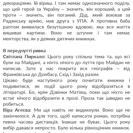
декораціями. Їй віриш. І там немає однозначного поділу,
що цей герой за Україну – значить, він хороший, а цей
проти – значить, він поганий. Дід, який воював за
Радянську армію, мав друга з УПА. А противна баба
раптом виявилася безутішною вдовою, яка все життя
вишиває картини. Воно не штучне і там немає
менторства, як у деяких дитячих книжках.
В передчутті ривка
Світлана Пиркало:
Цього року спільна тема та, що всі
були на Майдані, а ніхто нічого до пуття про Майдан не
написав. Зате у нас покрита вся географія – від
Франківська до Донбасу, Схід і Захід разом.
Цікаво буде наступного року почитати книжки і
подивитися, як події цього року відобразяться в
літературі. Бо, крім Дзвінки Матіяш, поки що ніхто не
встиг нічого відобразити в прозі. Проза так швидко не
робиться.
Віра Агеєва:
Ми ще навіть не видихнули. Воно ще не
закінчилося. А для того, щоб написати роман, потрібна
певна часова дистанція. Інакше не буває. Цього року
вибір давався непросто. Було кілька рівноцінних книжок.