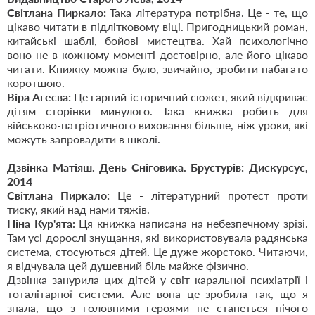
Світлана Пиркало:
Така література потрібна. Це - те, що
цікаво читати в підлітковому віці. Пригодницький роман,
китайські шаблі, бойові мистецтва. Хай психологічно
воно не в кожному моменті достовірно, але його цікаво
читати. Книжку можна було, звичайно, зробити набагато
коротшою.
Віра Агеєва:
Це гарний історичний сюжет, який відкриває
дітям сторінки минулого. Така книжка робить для
військово-патріотичного виховання більше, ніж уроки, які
можуть запровадити в школі.
Дзвінка Матіяш. День Сніговика. Брустурів: Дискурсус,
2014
Світлана Пиркало:
Це - літературний протест проти
тиску, який над нами тяжів.
Ніна Кур'ята:
Ця книжка написана на небезпечному зрізі.
Там усі дорослі знущання, які використовувала радянська
система, стосуються дітей. Це дуже жорстоко. Читаючи,
я відчувала цей душевний біль майже фізично.
Дзвінка занурила цих дітей у світ каральної психіатрії і
тоталітарної системи. Але вона це зробила так, що я
знала, що з головними героями не станеться нічого