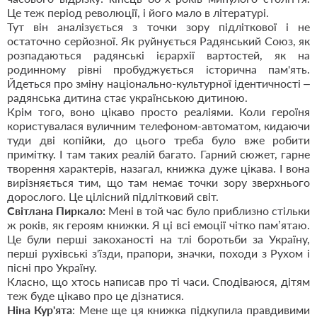
Це теж період революції, і його мало в літературі.
Тут він аналізується з точки зору підліткової і не
остаточно серйозної. Як руйнується Радянський Союз, як
розпадаються радянські ієрархії вартостей, як на
родинному рівні пробуджується історична пам'ять.
Йдеться про зміну національно-культурної ідентичності –
радянська дитина стає українською дитиною.
Крім того, воно цікаво просто реаліями. Коли героїня
користувалася вуличним телефоном-автоматом, кидаючи
туди дві копійки, до цього треба було вже робити
примітку. І там таких реалій багато. Гарний сюжет, гарне
творення характерів, назагал, книжка дуже цікава. І вона
вирізняється тим, що там немає точки зору зверхнього
дорослого. Це цілісний підлітковий світ.
Світлана Пиркало:
Мені в той час було приблизно стільки
ж років, як героям книжки. Я ці всі емоції чітко пам’ятаю.
Це були перші закоханості на тлі боротьби за Україну,
перші рухівські з'їзди, прапори, значки, походи з Рухом і
пісні про Україну.
Класно, що хтось написав про ті часи. Сподіваюся, дітям
теж буде цікаво про це дізнатися.
Ніна Кур'ята
: Мене ще ця книжка підкупила правдивими