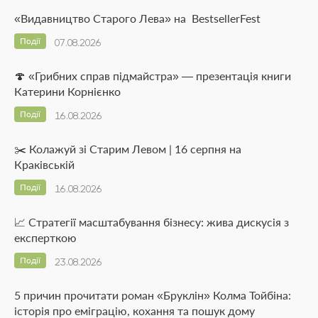
«Видавництво Старого Лева» на BestsellerFest
Події
07.08.2026
🍄 «Грибних справ підмайстра» — презентація книги
Катерини Корнієнко
Події
16.08.2026
✂️ Колажуй зі Старим Левом | 16 серпня на
Краківській
Події
16.08.2026
📈 Стратегії масштабування бізнесу: жива дискусія з
експерткою
Події
23.08.2026
5 причин прочитати роман «Бруклін» Колма Тойбіна:
історія про еміграцію, кохання та пошук дому