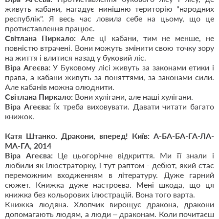
живуть кабани, нагадує нинішню територію "народних
республік". Я весь час ловила себе на цьому, що це
протиставлення працює.
Світлана Пиркало:
Але ці кабани, тим не менше, не
повністю втрачені. Вони можуть змінити свою точку зору
на життя і влитися назад у буковий ліс.
Віра Агеєва:
У Буковому лісі живуть за законами етики і
права, а кабани живуть за поняттями, за законами сили.
Але кабанів можна олюднити.
Світлана Пиркало:
Вони хулігани, але наші хулігани.
Віра Агеєва:
Їх треба виховувати. Давати читати багато
книжок.
Катя Штанко. Дракони, вперед! Київ: А-БА-БА-ГА-ЛА-
МА-ГА, 2014
Віра Агеєва:
Це цьогорічне відкриття. Ми її знали і
любили як ілюстраторку, і тут раптом - дебют, який стає
переможним входженням в літературу. Дуже гарний
сюжет. Книжка дуже настроєва. Мені шкода, що ця
книжка без кольорових ілюстрацій. Вона того варта.
Книжка людяна. Хлопчик вирощує дракона, дракони
допомагають людям, а люди – драконам. Коли почитаєш