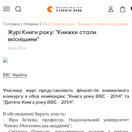
/
/
Головна
Новини
Журі Книги року: "Книжки стали якіснішими"
Журі Книги року: "Книжки стали
якіснішими"
16.12.2014
ВВС Україна
Учасниці журі представляють фіналістів книжкового
конкурсу в обох номінаціях: "Книга року ВВС - 2014" та
"Дитяча Книга року ВВС - 2014".
В обговоренні беруть участь:
- Віра Агеєва, професор, Національний університет
"Києво-Могилянська академія";
- Світлана Пиркало, письменниця, радник з питань