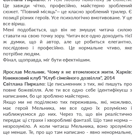
Це завжди чітко, професійно, майстерно зроблений
сюжет. "Повний місяць"– це класно зроблений трилер. Є
позиції різних героїв. Усе психологічно вмотивоване. У це
все віриш.
Мені подобається, що він не змушує читача силою
ставати на свою точку зору. Читач все одно доходить тієї
ж думки, що й автор, але це робиться елегантно,
послідовно і професійно. Це нормальне чтиво, яке
потрібне людям.
Фінал, щоправда, міг бути ефектнішим.
Ярослав Мельник. Чому я не втомлююся жити. Харків:
Книжковий клуб "Клуб сімейного дозвілля", 2014
Світлана Пиркало:
Це письменник з тих, які пишуть про
повне божевілля. Але ти все одно себе ідентифікуєш з
написаним, бо це зроблено майстерно.
Якщо ми не поділяємо тих переживань, які, можливо,
має герой Мельника, ми все одно їх розуміємо і
наближуємося до них. Через то, що він реалістично
передає ці страхи і хворобливі фантазії. Що таке норма –
незрозуміло. А коли читаєш Мельника, воно зрозуміло
ще менше. Те, про що там написано - явно ненормальне,