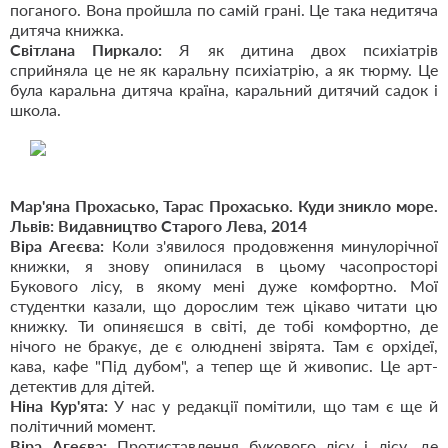
поганого. Вона пройшла по самій грані. Це така недитяча
дитяча книжка.
Світлана Пиркало:
Я як дитина двох психіатрів
сприйняла це не як каральну психіатрію, а як тюрму. Це
була каральна дитяча країна, каральний дитячий садок і
школа.
Мар'яна Прохасько, Тарас Прохасько. Куди зникло море.
Львів: Видавництво Старого Лева, 2014
Віра Агеєва:
Коли з'явилося продовження минулорічної
книжки, я знову опинилася в цьому часопросторі
Букового лісу, в якому мені дуже комфортно. Мої
студентки казали, що дорослим теж цікаво читати цю
книжку. Ти опиняєшся в світі, де тобі комфортно, де
нічого не бракує, де є олюднені звірята. Там є орхідеї,
кава, кафе "Під дубом", а тепер ще й живопис. Це арт-
детектив для дітей.
Ніна Кур'ята:
У нас у редакції помітили, що там є ще й
політичний момент.
Віра Агеєва:
Протиставлення букового лісу і лісу, де