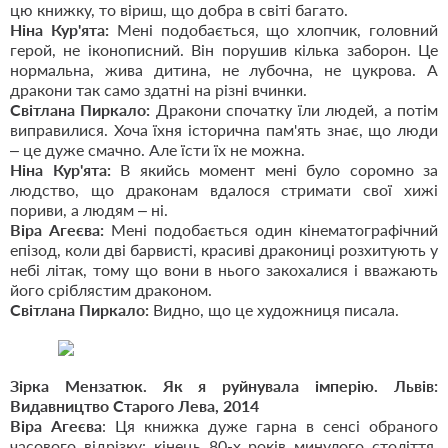
цю книжку, то віриш, що добра в світі багато.
Ніна Кур'ята:
Мені подобається, що хлопчик, головний
герой, не іконописний. Він порушив кілька заборон. Це
нормальна, жива дитина, не лубочна, не цукрова. А
дракони так само здатні на різні вчинки.
Світлана Пиркало:
Дракони спочатку їли людей, а потім
виправилися. Хоча їхня історична пам'ять знає, що люди
– це дуже смачно. Але їсти їх не можна.
Ніна Кур'ята:
В якийсь момент мені було соромно за
людство, що драконам вдалося стримати свої хижі
пориви, а людям – ні.
Віра Агеєва:
Мені подобається один кінематографічний
епізод, коли дві барвисті, красиві дракониці розхитують у
небі літак, тому що вони в нього закохалися і вважають
його сріблястим драконом.
Світлана Пиркало:
Видно, що це художниця писала.
Зірка Мензатюк. Як я руйнувала імперію. Львів:
Видавництво Старого Лева, 2014
Віра Агеєва
: Ця книжка дуже гарна в сенсі обраного
часового відрізку: кінець 80-х років минулого століття.