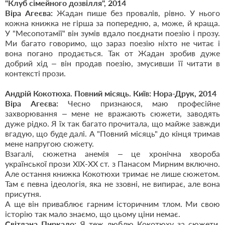
"Клуб сімейного дозвілля", 2014
Віра Агеєва:
Жадан пише без провалів, рівно. У нього
кожна книжка не гірша за попередню, а, може, й краща.
У "Месопотамії" він зумів вдало поєднати поезію і прозу.
Ми багато говоримо, що зараз поезію ніхто не читає і
вона погано продається. Так от Жадан зробив дуже
добрий хід – він продав поезію, змусивши її читати в
контексті прози.
Андрій Кокотюха. Повний місяць. Київ: Нора-Друк, 2014
Віра Агеєва:
Чесно признаюся, маю професійне
захворювання – мене не вражають сюжети, заводять
дуже рідко. Я їх так багато прочитала, що майже завжди
вгадую, що буде далі. А "Повний місяць" до кінця тримав
мене напругою сюжету.
Взагалі, сюжетна анемія – це хронічна хвороба
української прози ХІХ-ХХ ст. з Панасом Мирним включно.
Але остання книжка Кокотюхи тримає не лише сюжетом.
Там є певна ідеологія, яка не ззовні, не випирає, але вона
присутня.
А ще він приваблює гарним історичним тлом. Ми свою
історію так мало знаємо, що цьому ціни немає.
Світлана Пиркало:
Я теж люблю Кокотюху за сюжети.