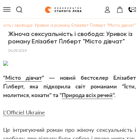
ість і свобода: Уривок із роману Елізабет Ґілберт "Місто дівчат"
Жіноча сексуальність і свобода: Уривок із
роману Елізабет Ґілберт "Місто дівчат"
04.09.2019
"
Місто дівчат
" — новий бестселер Елізабет
Ґілберт, яка підкорила світ романами "
Їсти,
молитися, кохати
" та "
Природа всіх речей
".
L'Officiel Ukraine
Це інтригуючий роман про жіночу сексуальність і
свободу, про відвагу бути собою і право жити так,