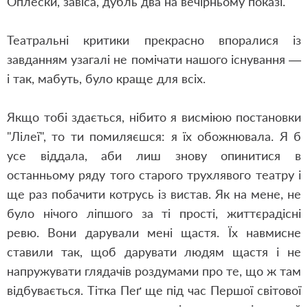
Оплески, завіса, дубль два на вечірньому показі.
Театральні критики прекрасно впоралися із
завданням узагалі не помічати нашого існування —
і так, мабуть, було краще для всіх.
Якщо тобі здається, нібито я висміюю постановки
"Лілеї", то ти помиляєшся: я їх обожнювала. Я б
усе віддала, аби лиш знову опинитися в
останньому ряду того старого трухлявого театру і
ще раз побачити котрусь із вистав. Як на мене, не
було нічого ліпшого за ті прості, життєрадісні
ревю. Вони дарували мені щастя. Їх навмисне
ставили так, щоб дарувати людям щастя і не
напружувати глядачів роздумами про те, що ж там
відбувається. Тітка Пеґ ще під час Першої світової