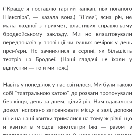
("Краще я поставлю гарний канкан, ніж поганого
Шекспіра", — казала вона.) "Лілея", ясна річ, не
мала жодної з прикмет, властивих справжньому
бродвейському закладу. Ми не влаштовували
передпоказів у провінції чи гучних вечірок у день
прем’єри. Не зачинялися в серпні, як більшість
театрів на Бродвеї. (Наші глядачі не їхали у
відпустки — то й ми теж.)
Навіть у понеділок у нас світилося. Ми були такою
собі "театральною хатою", де розваги пропонували
без кінця, день за днем, цілий рік. Нам вдавалося
доволі непогано заповнювати місця в залі, допоки
ціни на наші квитки трималися на тому ж рівні, що
й квитки в місцеві кінотеатри (які — разом із