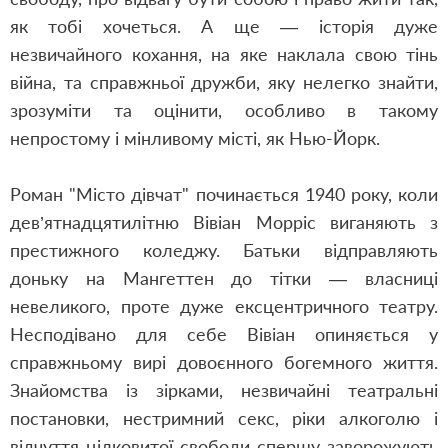
як тобі хочеться. А ще — історія дуже
незвичайного кохання, на яке наклала свою тінь
війна, та справжньої дружби, яку нелегко знайти,
зрозуміти та оцінити, особливо в такому
непростому і мінливому місті, як Нью-Йорк.
Роман "Місто дівчат" починається 1940 року, коли
дев’ятнадцятилітню Вівіан Морріс виганяють з
престижного коледжу. Батьки відправляють
доньку на Мангеттен до тітки — власниці
невеликого, проте дуже ексцентричного театру.
Несподівано для себе Вівіан опиняється у
справжньому вирі довоєнного богемного життя.
Знайомства із зірками, незвичайні теат­ральні
постановки, нестримний секс, ріки алкоголю і
відчуття цілковитої свободи спершу заворожують