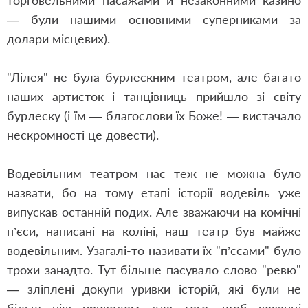
торговельними пасажами й незаконними казино
— були нашими основними суперниками за
долари місцевих).
"Лілея" не була бурлескним театром, але багато
наших артисток і танцівниць прийшло зі світу
бурлеску (і їм — благослови їх Боже! — вистачало
нескромності це довести).
Водевільним театром нас теж не можна було
назвати, бо на тому етапі історії водевіль уже
випускав останній подих. Але зважаючи на комічні
п’єси, написані на коліні, наш театр був майже
водевільним. Узагалі-то називати їх "п’єсами" було
трохи занадто. Тут більше пасувало слово "ревю"
— зліплені докупи уривки історій, які були не