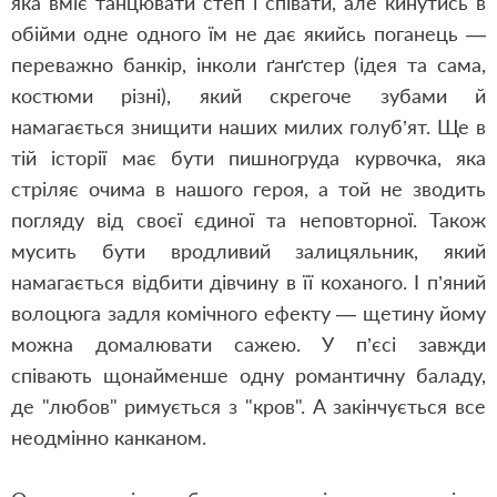
яка вміє танцювати степ і співати, але кинутись в
обійми одне одного їм не дає якийсь поганець —
переважно банкір, інколи ґанґстер (ідея та сама,
костюми різні), який скрегоче зубами й
намагається знищити наших милих голуб’ят. Ще в
тій історії має бути пишногруда курвочка, яка
стріляє очима в нашого героя, а той не зводить
погляду від своєї єдиної та неповторної. Також
мусить бути вродливий залицяльник, який
намагається відбити дівчину в її коханого. І п’яний
волоцюга задля комічного ефекту — щетину йому
можна домалювати сажею. У п’єсі завжди
співають щонайменше одну романтичну баладу,
де "любов" римується з "кров". А закінчується все
неодмінно канканом.