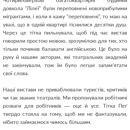
Чотириповерхові багатоквартирні будинки
довкола "Лілеї" були переповнені новоприбулими
мігрантами, і коли я кажу "переповнені", то маю на
увазі, що в одній квартирі тіснилися десятки душ.
Через це тітка пильнувала, щоб під час вистав
говорили простою мовою, зрозумілою для тих, хто
тільки починав балакати англійською. Це було на
руку й нашим акторам, які театральних академій
не закінчували, тож їм було легше запам’ятати
свої слова.
Наші вистави не приваблювали туристів, критиків
чи так званих театралів. Ми пропонували робітничі
розваги для робітників — оце й усе. Тітка Пеґ
твердо стояла на тому, щоб ми не фантазували,
нібито займаємося чимось більшим.