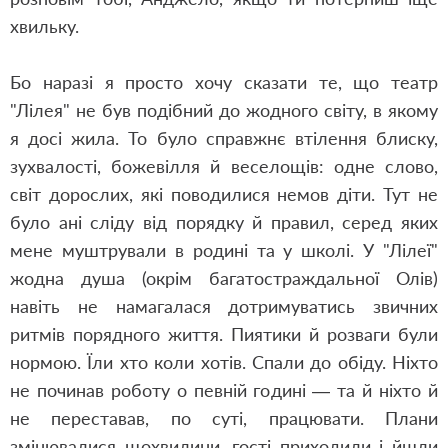
хвильку.
Бо наразі я просто хочу сказати те, що театр
"Лілея" не був подібний до жодного світу, в якому
я досі жила. То було справжнє втілення блиску,
зухвалості, божевілля й веселощів: одне слово,
світ дорослих, які поводилися немов діти. Тут не
було ані сліду від порядку й правил, серед яких
мене муштрували в родині та у школі. У "Лілеї"
жодна душа (окрім багатостраждальної Олів)
навіть не намагалася дотримуватись звичних
ритмів порядного життя. Пиятики й розваги були
нормою. Їли хто коли хотів. Спали до обіду. Ніхто
не починав роботу о певній годині — та й ніхто й
не переставав, по суті, працювати. Плани
змінювалися щохвилини, гості приходили і йшли