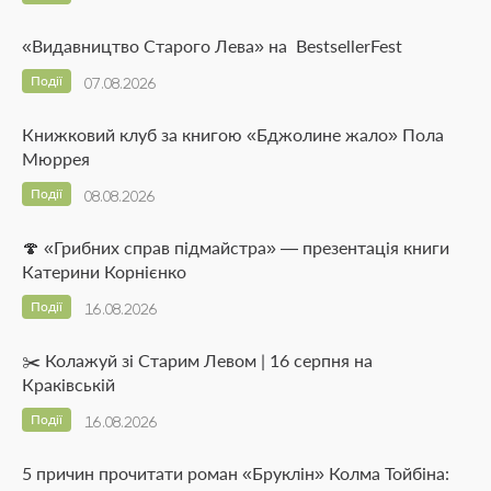
«Видавництво Старого Лева» на BestsellerFest
Події
07.08.2026
Книжковий клуб за книгою «Бджолине жало» Пола
Мюррея
Події
08.08.2026
🍄 «Грибних справ підмайстра» — презентація книги
Катерини Корнієнко
Події
16.08.2026
✂️ Колажуй зі Старим Левом | 16 серпня на
Краківській
Події
16.08.2026
5 причин прочитати роман «Бруклін» Колма Тойбіна: