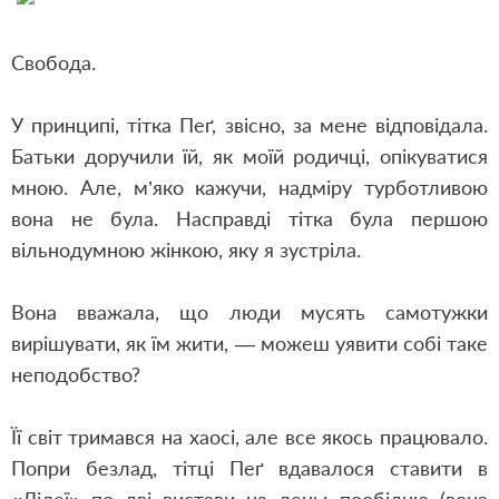
Свобода.
У принципі, тітка Пеґ, звісно, за мене відповідала.
Батьки доручили їй, як моїй родичці, опікуватися
мною. Але, м’яко кажучи, надміру турботливою
вона не була. Насправді тітка була першою
вільнодумною жінкою, яку я зустріла.
Вона вважала, що люди мусять самотужки
вирішувати, як їм жити, — можеш уявити собі таке
неподобство?
Її світ тримався на хаосі, але все якось працювало.
Попри безлад, тітці Пеґ вдавалося ставити в