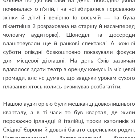
«Лілеї» по дві вистави на день: пообідню (вона
починалася о п’ятій, і на неї збиралися переважно
жінки й діти) і вечірню (о восьмій — та була
пікантніша й розрахована на старшу й насамперед
чоловічу аудиторію). Щонеділі та щосереди
влаштовували ще й ранкові спектаклі. А кожної
суботи опівдні безкоштовно показували фокуси
для місцевої дітлашні. На день Олів зазвичай
вдавалося здати театр в оренду комусь із місцевої
громади, але не думаю, що завдяки урокам сухого
плавання хтось колись ризикував розбагатіти.
Нашою аудиторією були мешканці довколишнього
кварталу, а в ті часи то був квартал, де жили
переважно ірландці й італійці, трохи католиків зі
Східної Європи й доволі багато єврейських родин.