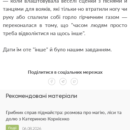
— коли влаштовувала веселі сценки з піснями й
танцями для вояків, які тільки-но втратили ногу чи
руку або спалили собі горло гірчичним газом —
переконалася в тому, що "часом людям просто
треба відволіктися на щось інше".
Дати їм оте "інше" й було нашим завданням.
Поділитися в соціальних мережах
Рекомендовані матеріали
Грибних справ підмайстра: розмова про магію, ліси та
долю з Катериною Корнієнко
Події
06.08.2026