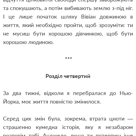
та спокушають, а потім вибивають землю з-під ніг.
І це лише початок шляху Вівіан довжиною в
життя, який необхідно пройти, щоб зрозуміти: ти
не мусиш бути хорошою дівчинкою, щоб бути
хорошою людиною.
***
Розділ четвертий
За два тижні, відколи я перебралася до Нью-
Йорка, моє життя повністю змінилося.
Серед цих змін була, зокрема, втрата цноти —
страшенно кумедна історія, яку я незабаром
розповім тобі, Анджело, якщо ти потерпиш іще