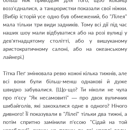
більш ніж приводом для того, щоб коханці
возз’єдналися, а танцюристки показали свої ніжки.
(Вибір історій усе одно був обмежений, бо "Лілея"
мала тільки три види задників. Тому всі дії під час
наших шоу мали відбуватися або на розі вулиці у
дев’ятнадцятому столітті, або у вишуканому
аристократичному салоні, або на океанському
лайнері.)
Тітка Пеґ змінювала ревю кожні кілька тижнів, але
всі вони були більш-менш однакові й дуже
швидко забувалися. (Що-що? Ти ніколи не чула
про п’єсу "Як несамовиті" — про двох вуличних
шибайголів, які закохалися одне в одного? Нічого
дивного! Її показували в "Лілеї" тільки два тижні, а
потім спритно замінили п’єсою "Сідай на той