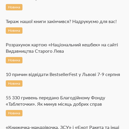
Новина
Тираж нашої книги закінчився? Надрукуємо для вас!
Новина
Розрахунок картою «Національний кешбек» на сайті
Видавництва Старого Лева
Новина
10 причин відвідати BestsellerFest у Львові 7-9 серпня
Новина
55 330 гривень передано Благодійному Фонду
«Таблеточки». Як минув місяць добрих справ
Новина
«Книжечка-мандрівочка. ЗСУ» і «Єнот Ракета та інші