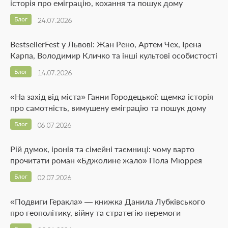
історія про еміграцію, кохання та пошук дому
Блог
24.07.2026
BestsellerFest у Львові: Жан Рено, Артем Чех, Ірена
Карпа, Володимир Кличко та інші культові особистості
Блог
14.07.2026
«На захід від міста» Ганни Городецької: щемка історія
про самотність, вимушену еміграцію та пошук дому
Блог
06.07.2026
Рій думок, іронія та сімейні таємниці: чому варто
прочитати роман «Бджолине жало» Пола Мюррея
Блог
02.07.2026
«Подвиги Геракла» — книжка Данила Лубківського
про геополітику, війну та стратегію перемоги