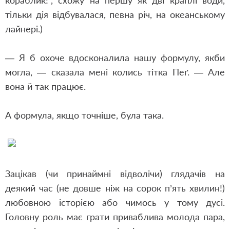
кораблик!", схожу на першу як дві краплі води,
тільки дія відбувалася, певна річ, на океанському
лайнері.)
— Я б охоче вдосконалила нашу формулу, якби
могла, — сказала мені колись тітка Пеґ. — Але
вона й так працює.
А формула, якщо точніше, була така.
Зацікав (чи принаймні відволічи) глядачів на
деякий час (не довше ніж на сорок п’ять хвилин!)
любовною історією або чимось у тому дусі.
Головну роль має грати приваблива молода пара,