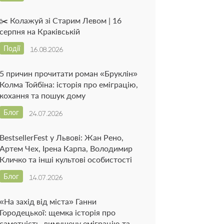
✂️ Колажуй зі Старим Левом | 16
серпня на Краківській
Події
16.08.2026
5 причин прочитати роман «Бруклін»
Колма Тойбіна: історія про еміграцію,
кохання та пошук дому
Блог
24.07.2026
BestsellerFest у Львові: Жан Рено,
Артем Чех, Ірена Карпа, Володимир
Кличко та інші культові особистості
Блог
14.07.2026
«На захід від міста» Ганни
Городецької: щемка історія про
самотність, вимушену еміграцію та