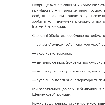
Попри це вже 12 січня 2023 року бібліоте
приміщенні. Нині вона активно працює 
осіб, які знайшли прихисток у Шевчен
зробити копії документів, скористатися 
іграми й книжками.
Сьогодні бібліотека особливо потребує н
— сучасної художньої літератури українсь
— української класики;
— дитячих книжок (зокрема про сучасну в
— літератури про культуру, спорт, мистец
— суспільно-політичної літератури та псих
Ми звертаємося до всіх небайдужих із п
Шевченкової громади.
Кожна ваша книжка стане частиною від