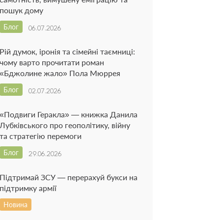
пошук дому
Блог
06.07.2026
Рій думок, іронія та сімейні таємниці:
чому варто прочитати роман
«Бджолине жало» Пола Мюррея
Блог
02.07.2026
«Подвиги Геракла» — книжка Данила
Лубківського про геополітику, війну
та стратегію перемоги
Блог
29.06.2026
Підтримай ЗСУ — перерахуй букси на
підтримку армії
Новина