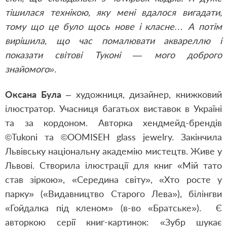
тішилася технікою, яку мені вдалося вигадати,
тому що це було щось нове і класне… А потім
вирішила, що час помалювати аквареллю і
показати світові Туконі — мого доброго
знайомого»
.
Оксана Була
– художниця, дизайнер, книжковий
ілюстратор. Учасниця багатьох виставок в Україні
та за кордоном. Авторка хендмейд-брендів
©Tukoni та ©OOMISEH glass jewelry. Закінчила
Львівську національну академію мистецтв. Живе у
Львові. Створила ілюстрації для книг «Мій тато
став зіркою», «Середина світу», «Хто росте у
парку» («Видавництво Старого Лева»), білінгви
«Гойдалка під кленом» (в-во «Братське»). Є
авторкою серії книг-картинок: «Зубр шукає