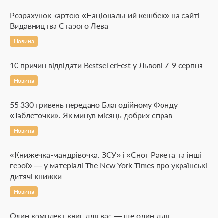
Розрахунок картою «Національний кешбек» на сайті
Видавництва Старого Лева
Новина
10 причин відвідати BestsellerFest у Львові 7-9 серпня
Новина
55 330 гривень передано Благодійному Фонду
«Таблеточки». Як минув місяць добрих справ
Новина
«Книжечка-мандрівочка. ЗСУ» і «Єнот Ракета та інші
герої» — у матеріалі The New York Times про українські
дитячі книжки
Новина
Один комплект книг для вас — ще один для