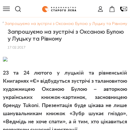
/
и
Запрошуємо на зустрічі з Оксаною Булою у Луцьку та Рівному
Запрошуємо на зустрічі з Оксаною Булою
у Луцьку та Рівному
17.02.2017
23 та 24 лютого у луцькій та рівненській
Книгарнях «Є» відбудуться зустрічі з талановитою
художницею Оксаною Булою – авторкою
українських книжок-картинок, засновницею
бренду Tukoni. Презентація буде цікава не лише
шанувальникам книжок «Зубр шукає гніздо»,
«Ведмідь не хоче спати», а й тим, хто цікавиться
розвитком сучасної ілюстрації.