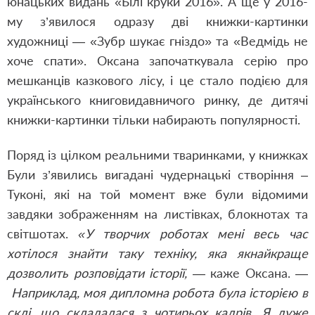
юнацьких видань «Білі круки 2016». А ще у 2016-
му з’явилося одразу дві книжки-картинки
художниці — «Зубр шукає гніздо» та «Ведмідь не
хоче спати». Оксана започаткувала серію про
мешканців казкового лісу, і це стало подією для
українського книговидавничого ринку, де дитячі
книжки-картинки тільки набирають популярності.
Поряд із цілком реальними тваринками, у книжках
Були з’явились вигадані чудернацькі створіння –
Туконі, які на той момент вже були відомими
завдяки зображенням на листівках, блокнотах та
світшотах.
«У творчих роботах мені весь час
хотілося знайти таку техніку, яка якнайкраще
дозволить розповідати історії,
— каже Оксана. —
Наприклад, моя дипломна робота була історією в
склі, що складалася з чотирьох кадрів. Я дуже