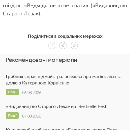
гніздо», «Ведмідь не хоче спати» («Видавництво
Старого Лева»).
Поділитися в соціальних мережах
Рекомендовані матеріали
Грибних справ підмайстра: розмова про магію, ліси та
долю з Катериною Корнієнко
Події
06.08.2026
«Видавництво Старого Лева» на BestsellerFest
Події
07.08.2026
Книжковий клуб за книгою «Бджолине жало» Пола