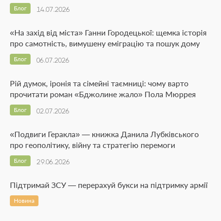
Блог
14.07.2026
«На захід від міста» Ганни Городецької: щемка історія
про самотність, вимушену еміграцію та пошук дому
Блог
06.07.2026
Рій думок, іронія та сімейні таємниці: чому варто
прочитати роман «Бджолине жало» Пола Мюррея
Блог
02.07.2026
«Подвиги Геракла» — книжка Данила Лубківського
про геополітику, війну та стратегію перемоги
Блог
29.06.2026
Підтримай ЗСУ — перерахуй букси на підтримку армії
Новина