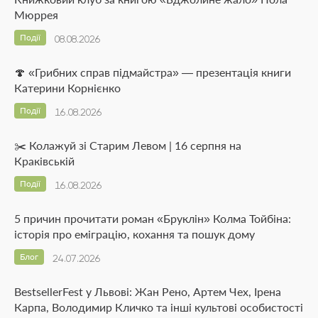
Мюррея
Події
08.08.2026
🍄 «Грибних справ підмайстра» — презентація книги
Катерини Корнієнко
Події
16.08.2026
✂️ Колажуй зі Старим Левом | 16 серпня на
Краківській
Події
16.08.2026
5 причин прочитати роман «Бруклін» Колма Тойбіна:
історія про еміграцію, кохання та пошук дому
Блог
24.07.2026
BestsellerFest у Львові: Жан Рено, Артем Чех, Ірена
Карпа, Володимир Кличко та інші культові особистості