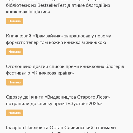
бібліотеки: на BestsellerFest діятиме благодійна
книжкова ініціатива
Новина
Книжковий «Трамвайчик» запрацював у новому
форматі: тепер там кожна книжка зі знижкою
Новина
Оголошено довгий список премії книжкових блогерів
фестивалю «Книжкова країна»
Новина
Одразу дві книги «Видавництва Старого Лева»
потрапили до списку премії «Зустріч-2026»
Новина
Ілларіон Павлюк та Остап Сливинський отримали