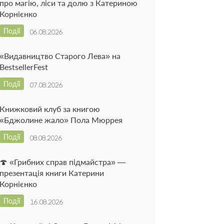
про магію, ліси та долю з Катериною
Корнієнко
Події
06.08.2026
«Видавництво Старого Лева» на
BestsellerFest
Події
07.08.2026
Книжковий клуб за книгою
«Бджолине жало» Пола Мюррея
Події
08.08.2026
🍄 «Грибних справ підмайстра» —
презентація книги Катерини
Корнієнко
Події
16.08.2026