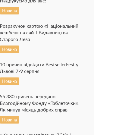
Надрукуємо для вас!
Новина
Розрахунок картою «Національний
кешбек» на сайті Видавництва
Старого Лева
Новина
10 причин відвідати BestsellerFest у
Львові 7-9 серпня
Новина
55 330 гривень передано
Благодійному Фонду «Таблеточки».
Як минув місяць добрих справ
Новина
«Книжечка-мандрівочка. ЗСУ» і