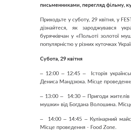
письменниками, перегляд фільму, к
Приходьте у суботу, 29 квітня, у FES
дізнайтеся, як зароджувався укр
бурячківчан у «Польоті золотої му
популярністю у різних куточках Украї
Субота, 29 квітня
– 12:00 – 12:45 – Історія українс
Дениса Мандзюка. Місце проведення 
– 13:00 – 14:30 – Пригоди жителів 
мушки» від Богдана Волошина. Місце
– 14:00 – 14:45 – Кулінарний майс
Місце проведення - Food Zone.