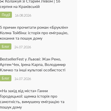
✂️ Колажуй зі Старим Левом | 16
серпня на Краківській
Події
16.08.2026
5 причин прочитати роман «Бруклін»
Колма Тойбіна: історія про еміграцію,
кохання та пошук дому
Блог
24.07.2026
BestsellerFest у Львові: Жан Рено,
Артем Чех, Ірена Карпа, Володимир
Кличко та інші культові особистості
Блог
14.07.2026
«На захід від міста» Ганни
Городецької: щемка історія про
самотність, вимушену еміграцію та
пошук дому