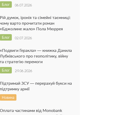
Блог
06.07.2026
Рій думок, іронія та сімейні таємниці:
чому варто прочитати роман
«Бджолине жало» Пола Мюррея
Блог
02.07.2026
«Подвиги Геракла» — книжка Данила
Лубківського про геополітику, війну
та стратегію перемоги
Блог
29.06.2026
Підтримай ЗСУ — перерахуй букси на
підтримку армії
Новина
Оплата частинами від Monobank