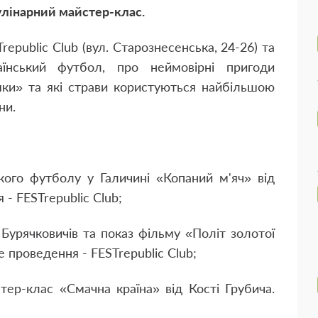
улінарний майстер-клас.
Trepublic Сlub (вул. Старознесенська, 24-26) та
аїнський футбол, про неймовірні пригоди
шки» та які страви користуються найбільшою
ни.
ького футболу у Галичинi «Копаний м'яч» від
- FESTrepublic Сlub;
Бурячковичів та показ фільму «Політ золотої
 проведення - FESTrepublic Сlub;
тер-клас «Смачна країна» від Кості Грубича.