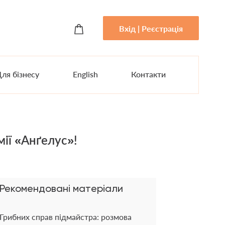
Вхід | Реєстрація
ля бізнесу
English
Контакти
мії «Анґелус»!
Рекомендовані матеріали
Грибних справ підмайстра: розмова