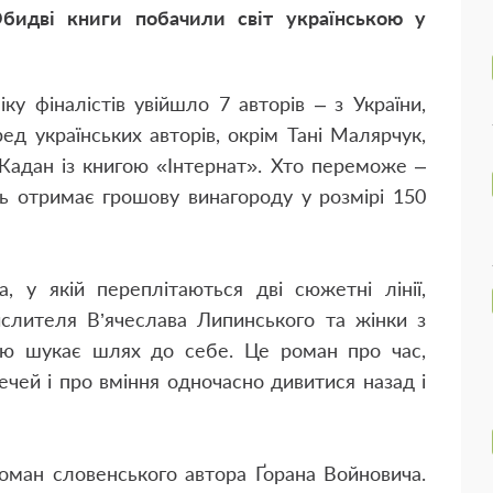
бидві книги побачили світ українською у
ку фіналістів увійшло 7 авторів – з України,
еред українських авторів, окрім Тані Малярчук,
Жадан із книгою «Інтернат». Хто переможе –
ь отримає грошову винагороду у розмірі 150
 у якій переплітаються дві сюжетні лінії,
мислителя В’ячеслава Липинського та жінки з
ою шукає шлях до себе. Це роман про час,
речей і про вміння одночасно дивитися назад і
ман словенського автора Ґорана Войновича.