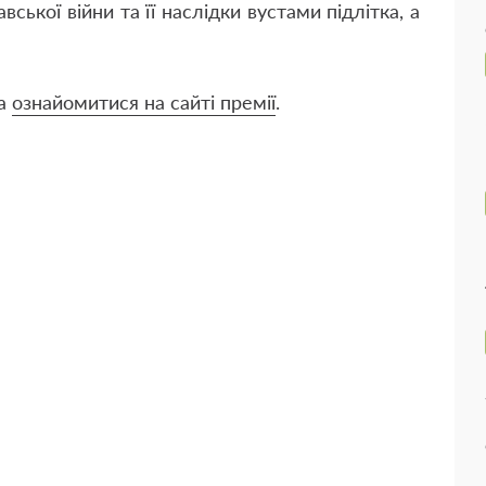
вської війни та її наслідки вустами підлітка, а
на
ознайомитися на сайті премії
.