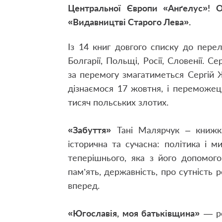
Центральної Європи «Анґелус»! О
«Видавництві Старого Лева».
Із 14 книг довгого списку до перелі
Болгарії, Польщі, Росії, Словенії. С
за перемогу змагатиметься Сергій 
дізнаємося 17 жовтня, і переможец
тисяч польських злотих.
«Забуття»
Тані Малярчук – книжка,
історична та сучасна: політика і 
теперішнього, яка з його допомог
пам’ять, державність, про сутність 
вперед.
«Югославія, моя батьківщина»
— ро