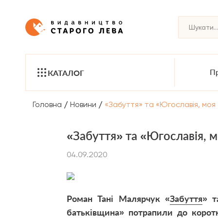
Пр
КАТАЛОГ
/
/
Головна
Новини
«Забуття» та «Югославія, моя 
«Забуття» та «Югославія, м
04.09.2020
Роман Тані Малярчук «
Забуття
» т
батьківщина
» потрапили до коротк