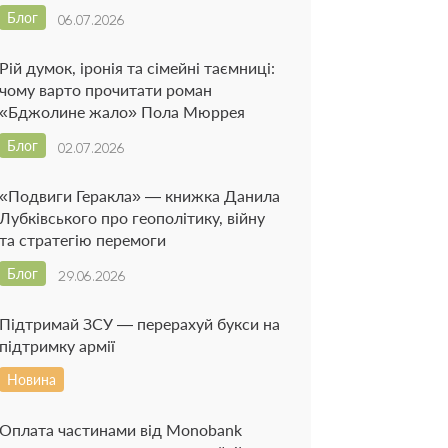
Блог
06.07.2026
Рій думок, іронія та сімейні таємниці:
чому варто прочитати роман
«Бджолине жало» Пола Мюррея
Блог
02.07.2026
«Подвиги Геракла» — книжка Данила
Лубківського про геополітику, війну
та стратегію перемоги
Блог
29.06.2026
Підтримай ЗСУ — перерахуй букси на
підтримку армії
Новина
Оплата частинами від Monobank