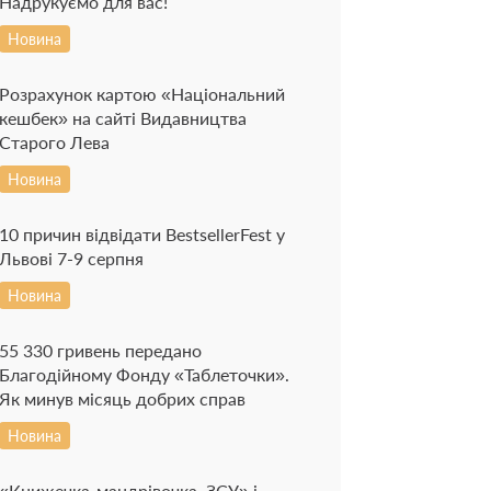
Надрукуємо для вас!
Новина
Розрахунок картою «Національний
кешбек» на сайті Видавництва
Старого Лева
Новина
10 причин відвідати BestsellerFest у
Львові 7-9 серпня
Новина
55 330 гривень передано
Благодійному Фонду «Таблеточки».
Як минув місяць добрих справ
Новина
«Книжечка-мандрівочка. ЗСУ» і