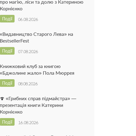
про магію, ліси та долю з Катериною
Корнієнко
Події
06.08.2026
«Видавництво Старого Лева» на
BestsellerFest
Події
07.08.2026
Книжковий клуб за книгою
«Бджолине жало» Пола Мюррея
Події
08.08.2026
🍄 «Грибних справ підмайстра» —
презентація книги Катерини
Корнієнко
Події
16.08.2026