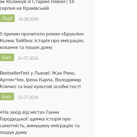
✂️ Колажуй зі Старим Левом | 16
серпня на Краківській
Події
16.08.2026
5 причин прочитати роман «Бруклін»
Колма Тойбіна: історія про еміграцію,
кохання та пошук дому
Блог
24.07.2026
BestsellerFest у Львові: Жан Рено,
Артем Чех, Ірена Карпа, Володимир
Кличко та інші культові особистості
Блог
14.07.2026
«На захід від міста» Ганни
Городецької: щемка історія про
самотність, вимушену еміграцію та
пошук дому