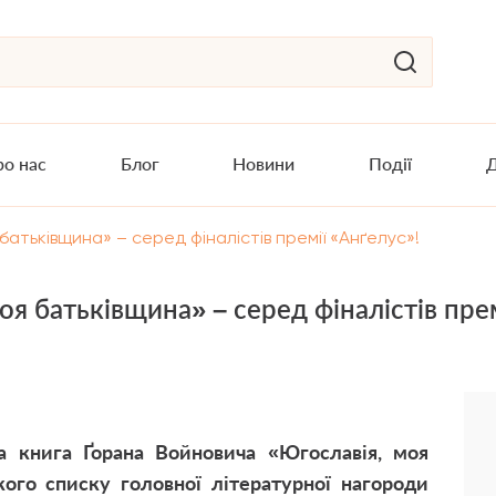
о нас
Блог
Новини
Події
Д
батьківщина» – серед фіналістів премії «Анґелус»!
оя батьківщина» – серед фіналістів пре
а книга Ґорана Войновича «
Югославія, моя
ого списку головної літературної нагороди