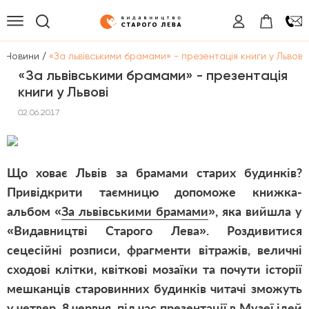
/
/
Новини
«За львівськими брамами» - презентація книги у Львові
«За львівськими брамами» - презентація
книги у Львові
02.06.2017
Що ховає Львів за брамами старих будинків?
Привідкрити таємницю допоможе книжка-
альбом «
За львівськими брамами
», яка вийшла у
«Видавництві Старого Лева». Роздивитися
сецесійні розписи, фрагменти вітражів, величні
сходові клітки, квіткові мозаїки та почути історії
мешканців старовинних будинків читачі зможуть
у четвер, 8 червня, під час презентації в Музеї ідей