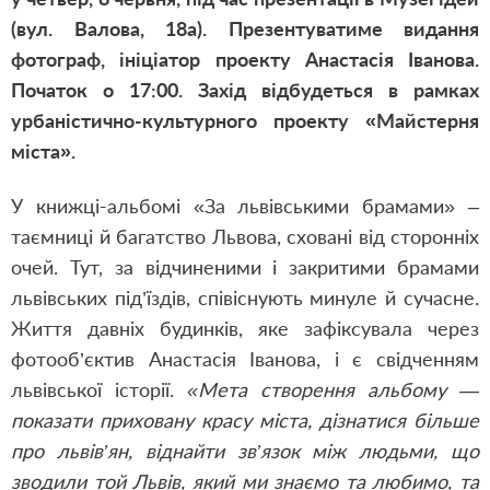
(вул. Валова, 18а). Презентуватиме видання
фотограф, ініціатор проекту Анастасія Іванова.
Початок о 17:00. Захід відбудеться в рамках
урбаністично-культурного проекту «Майстерня
міста».
У книжці-альбомі «За львівськими брамами» –
таємниці й багатство Львова, сховані від сторонніх
очей. Тут, за відчиненими і закритими брамами
львівських під’їздів, співіснують минуле й сучасне.
Життя давніх будинків, яке зафіксувала через
фотооб’єктив Анастасія Іванова, і є свідченням
львівської історії.
«Мета створення альбому —
показати приховану красу міста, дізнатися більше
про львів’ян, віднайти зв’язок між людьми, що
зводили той Львів, який ми знаємо та любимо, та