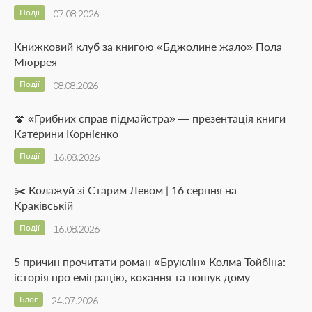
Події
07.08.2026
Книжковий клуб за книгою «Бджолине жало» Пола
Мюррея
Події
08.08.2026
🍄 «Грибних справ підмайстра» — презентація книги
Катерини Корнієнко
Події
16.08.2026
✂️ Колажуй зі Старим Левом | 16 серпня на
Краківській
Події
16.08.2026
5 причин прочитати роман «Бруклін» Колма Тойбіна:
історія про еміграцію, кохання та пошук дому
Блог
24.07.2026