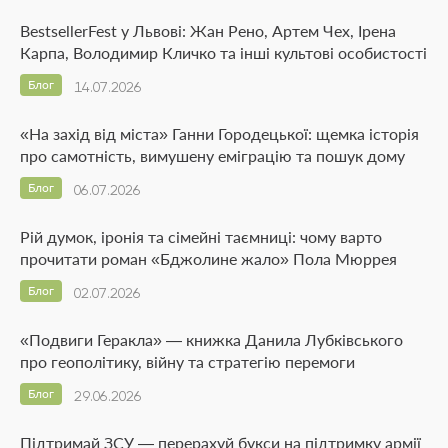
BestsellerFest у Львові: Жан Рено, Артем Чех, Ірена
Карпа, Володимир Кличко та інші культові особистості
Блог
14.07.2026
«На захід від міста» Ганни Городецької: щемка історія
про самотність, вимушену еміграцію та пошук дому
Блог
06.07.2026
Рій думок, іронія та сімейні таємниці: чому варто
прочитати роман «Бджолине жало» Пола Мюррея
Блог
02.07.2026
«Подвиги Геракла» — книжка Данила Лубківського
про геополітику, війну та стратегію перемоги
Блог
29.06.2026
Підтримай ЗСУ — перерахуй букси на підтримку армії