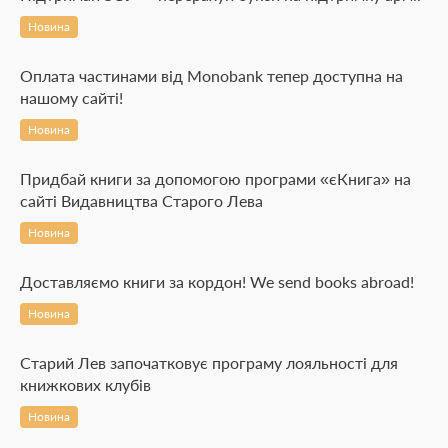
Новина
Оплата частинами від Monobank тепер доступна на
нашому сайті!
Новина
Придбай книги за допомогою програми «єКнига» на
сайті Видавництва Старого Лева
Новина
Доставляємо книги за кордон! We send books abroad!
Новина
Старий Лев започатковує програму лояльності для
книжкових клубів
Новина