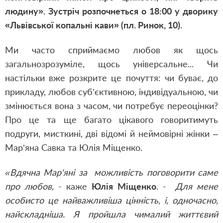
людину». Зустріч розпочнеться о 18:00 у дворику
«Львівської копальні кави» (пл. Ринок, 10).
Ми часто сприймаємо любов як щось
загальнозрозуміле, щось універсальне... Чи
настільки вже розкрите це почуття: чи буває, до
прикладу, любов суб’єктивною, індивідуальною, чи
змінюється вона з часом, чи потребує переоцінки?
Про це та ще багато цікавого говоритимуть
подруги, мисткині, дві відомі й неймовірні жінки –
Мар’яна Савка та Юлія Міщенко.
«Вдячна Мар'яні за можливість поговорити саме
про любов,
- каже
Юлія Міщенко
. -
Для мене
особисто це найважливіша цінність, і, одночасно,
найскладніша. Я пройшла чималий життєвий