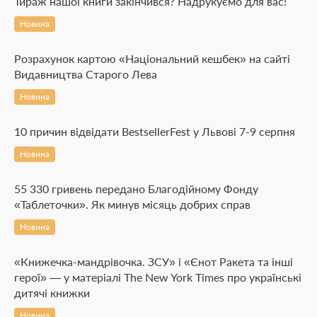
Тираж нашої книги закінчився? Надрукуємо для вас!
Новина
Розрахунок картою «Національний кешбек» на сайті
Видавництва Старого Лева
Новина
10 причин відвідати BestsellerFest у Львові 7-9 серпня
Новина
55 330 гривень передано Благодійному Фонду
«Таблеточки». Як минув місяць добрих справ
Новина
«Книжечка-мандрівочка. ЗСУ» і «Єнот Ракета та інші
герої» — у матеріалі The New York Times про українські
дитячі книжки
Новина