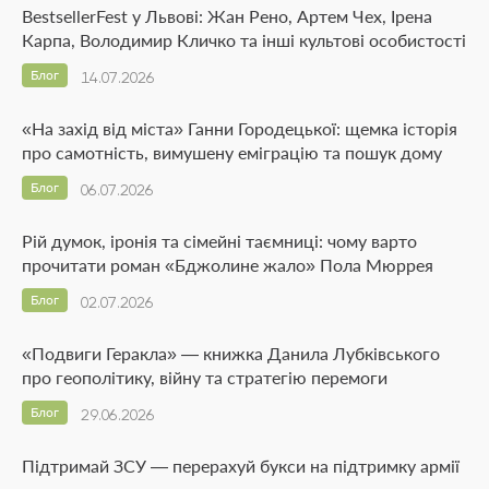
BestsellerFest у Львові: Жан Рено, Артем Чех, Ірена
Карпа, Володимир Кличко та інші культові особистості
Блог
14.07.2026
«На захід від міста» Ганни Городецької: щемка історія
про самотність, вимушену еміграцію та пошук дому
Блог
06.07.2026
Рій думок, іронія та сімейні таємниці: чому варто
прочитати роман «Бджолине жало» Пола Мюррея
Блог
02.07.2026
«Подвиги Геракла» — книжка Данила Лубківського
про геополітику, війну та стратегію перемоги
Блог
29.06.2026
Підтримай ЗСУ — перерахуй букси на підтримку армії