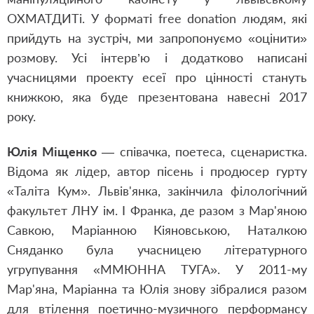
ОХМАТДИТі. У форматі free donation людям, які
прийдуть на зустріч, ми запропонуємо «оцінити»
розмову. Усі інтерв’ю і додатково написані
учасницями проекту есеї про цінності стануть
книжкою, яка буде презентована навесні 2017
року.
Юлія Міщенко
— співачка, поетеса, сценаристка.
Відома як лідер, автор пісень і продюсер гурту
«Таліта Кум». Львів'янка, закінчила філологічний
факультет ЛНУ ім. І Франка, де разом з Мар'яною
Савкою, Маріанною Кіяновською, Наталкою
Сняданко була учасницею літературного
угрупування «ММЮННА ТУГА». У 2011-му
Мар'яна, Маріанна та Юлія знову зібралися разом
для втілення поетично-музичного перформансу