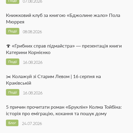
Події
07.08.2026
Книжковий клуб за книгою «Бджолине жало» Пола
Мюррея
Події
08.08.2026
🍄 «Грибних справ підмайстра» — презентація книги
Катерини Корнієнко
Події
16.08.2026
✂️ Колажуй зі Старим Левом | 16 серпня на
Краківській
Події
16.08.2026
5 причин прочитати роман «Бруклін» Колма Тойбіна:
історія про еміграцію, кохання та пошук дому
Блог
24.07.2026