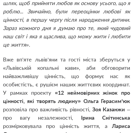
шлях, щоб прийняти любов як основу усього, що я
роблю... Звичайно, були переоцінки любові як
цінності, в першу чергу після народження дитини.
Зараз кожного дня я думаю про те, який чудовий
наш світ і яка я щаслива, що можу жити і любити
це життя».
Вже вп’яте львів’яни та гості міста зберуться у
«Львівській копальні кави», аби обговорити
найважливішу цінність, що формує нас як
особистість, є рушієм наших життєвих координат.
У рамках проекту
«12 неймовірних жінок про
цінності, які творять людину»
Ольга Герасим’юк
розповіла про важливість рівності,
Зоя Казанжи
–
про вагу незалежності,
Ірина Снітинська
розмірковувала про цінність життя, а
Лариса