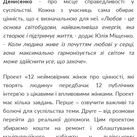
Денисенко
- про місце справедливості у
суспільстві. Кожна з учасниць сама обирає
цінність, що є визначальною для неї.
«Любов - це
основа світобудови, найважливіша енергія, яка
створює і підтримує життя,
- додає Юлія Міщенко.
-
Коли людина живе із почуттям любові у серці,
вона максимально гармонізується зі світом та
може здійснити усе, що захоче»
.
Проект «12 неймовірних жінок про цінності, які
творять людину» передбачає 12 публічних
інтерв’ю з цікавими і впливовими жінками. Проект
має кілька завдань. Перше – озвучити важливі та
болючі для суспільства теми. Друге – від розмови
перейти до реальної допомоги. Цим проектом
збираємо кошти на ремонт і облаштування
маніпуляційного кабінету у львівському