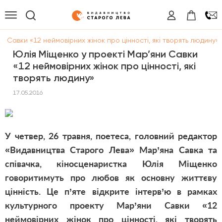
и Савки «12 неймовірних жінок про цінності, які творять людину»
Юлія Міщенко у проекті Мар’яни Савки
«12 неймовірних жінок про цінності, які
творять людину»
17.05.2016
У четвер, 26 травня, поетеса, головний редактор
«Видавництва Старого Лева» Мар’яна Савка та
співачка, кіносценаристка Юлія Міщенко
говоритимуть про любов як основну життєву
цінність. Це п’яте відкрите інтерв’ю в рамках
культурного проекту Мар’яни Савки «12
неймовірних жінок про цінності, які творять