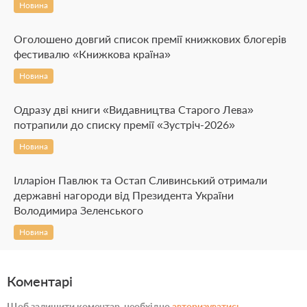
Новина
Оголошено довгий список премії книжкових блогерів
фестивалю «Книжкова країна»
Новина
Одразу дві книги «Видавництва Старого Лева»
потрапили до списку премії «Зустріч-2026»
Новина
Ілларіон Павлюк та Остап Сливинський отримали
державні нагороди від Президента України
Володимира Зеленського
Новина
Коментарі
Щоб залишити коментар, необхідно
авторизуватись