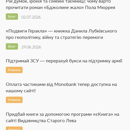
Рій думок, іронія та сімейні таємниці: чому варто
прочитати роман «Бджолине жало» Пола Мюррея
Блог
02.07.2026
«Подвиги Геракла» — книжка Данила Лубківського
про геополітику, війну та стратегію перемоги
Блог
29.06.2026
Підтримай ЗСУ — перерахуй букси на підтримку армії
Новина
Оплата частинами від Monobank тепер доступна на
нашому сайті!
Новина
Придбай книги за допомогою програми «єКнига» на
сайті Видавництва Старого Лева
Новина