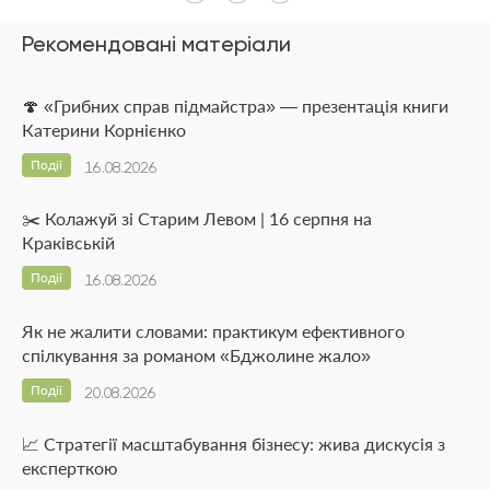
Рекомендовані матеріали
🍄 «Грибних справ підмайстра» — презентація книги
Катерини Корнієнко
Події
16.08.2026
✂️ Колажуй зі Старим Левом | 16 серпня на
Краківській
Події
16.08.2026
Як не жалити словами: практикум ефективного
спілкування за романом «Бджолине жало»
Події
20.08.2026
📈 Стратегії масштабування бізнесу: жива дискусія з
експерткою