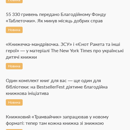
55 330 гривень передано Благодійному Фонду
«Таблеточки». Як минув місяць добрих справ
Новина
«Книжечка-мандрівочка. ЗСУ» і «Єнот Ракета та інші
герої» — у матеріалі The New York Times про українські
дитячі книжки
Новина
Один комплект книг для вас — ще один для
бібліотеки: на BestsellerFest діятиме благодійна
книжкова ініціатива
Новина
Книжковий «Трамвайчик» запрацював у новому
форматі: тепер там кожна книжка зі знижкою