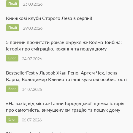
Події
23.08.2026
Книжкові клуби Старого Лева в серпні!
Події
29.08.2026
5 причин прочитати роман «Бруклін» Колма Тойбіна:
історія про еміграцію, кохання та пошук дому
Блог
24.07.2026
BestsellerFest у Львові: Жан Рено, Артем Чех, Ірена
Карпа, Володимир Кличко та інші культові особистості
Блог
14.07.2026
«На захід від міста» Ганни Городецької: щемка історія
про самотність, вимушену еміграцію та пошук дому
Блог
06.07.2026