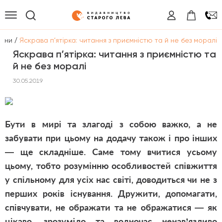
/
вини
Яскрава п’ятірка: читання з приємністю та й не без моралі
Яскрава п’ятірка: читання з приємністю та
й не без моралі
30.05.2019
Бути в мирі та злагоді з собою важко, а не
забувати при цьому на додачу також і про інших
— ще складніше. Саме тому вчитися усьому
цьому, тобто розумінню особливостей співжиття
у спільному для усіх нас світі, доводиться чи не з
перших років існування. Дружити, допомагати,
співчувати, не ображати та не ображатися — як
цікаво, зрозуміло та водночас ненав’язливо