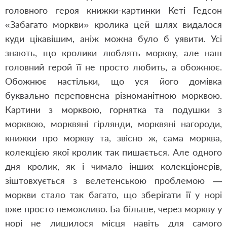
головного героя книжки-картинки Кеті Гедсон
«Забагато моркви» кролика цей шлях видалося
куди цікавішим, аніж можна було б уявити. Усі
знають, що кролики люблять моркву, але наш
головний герой її не просто любить, а обожнює.
Обожнює настільки, що уся його домівка
буквально переповнена різноманітною морквою.
Картини з морквою, горнятка та подушки з
морквою, морквяні гірлянди, морквяні нагороди,
книжки про моркву та, звісно ж, сама морква,
колекцією якої кролик так пишається. Але одного
дня кролик, як і чимало інших колекціонерів,
зіштовхується з велетенською проблемою —
моркви стало так багато, що зберігати її у норі
вже просто неможливо. Ба більше, через моркву у
норі не лишилося місця навіть для самого