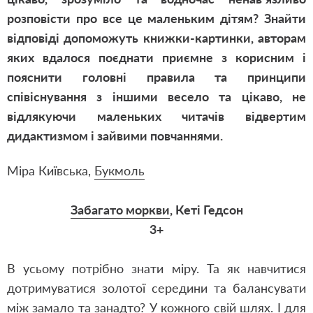
розповісти про все це маленьким дітям? Знайти
відповіді допоможуть книжки-картинки, авторам
яких вдалося поєднати приємне з корисним і
пояснити головні правила та принципи
співіснування з іншими весело та цікаво, не
відлякуючи маленьких читачів відвертим
дидактизмом і зайвими повчаннями.
Міра Київська,
Букмоль
Забагато моркви
, Кеті Гедсон
3+
В усьому потрібно знати міру. Та як навчитися
дотримуватися золотої середини та балансувати
між замало та занадто? У кожного свій шлях. І для