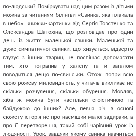
по-людськи? Поміркувати над цим разом із дітьми
можна за читанням білінгви «Свинка, яка плакала
в небо», книжки-картинки від Сергія Товстенко та
Олександра Шатохіна, що розповідає про один
день із життя маленької свинки. Маленької та
дуже симпатичної свинки, що хизується, відверто
глузує з інших тварин, не поспішає допомагати
тим, хто потрапив у халепу та й загалом
поводиться дещо по-свинськи. Отож, попри всю
свою рожеву миловидність, у читачів викликає не
скільки розчулення, скільки обурення. Мовляв,
хіба ж можна бути настільки егоїстичною та
байдужою до інших? Але, певна річ, в основі
сюжету історія не про насмішки малої задираки, а
про її перетворення, такий собі чарівний урок із
людяності. Урок, завдяки якому свинка навчиться