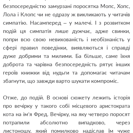
безпосередністю замурзані поросятка Мопс, Хопс,
Лола і Клопс чи не одразу ж викликають у читачів
симпатію. Насамперед – у малечі. І з розвитком
подій ця симпатія лише дужчає, адже свинки,
попри всю свою невихованість і необізнаність у
сфері правил поведінки, виявляються і справді
дуже добрими та милими. Ба більше, саме їхня
доброта та чарівна безпосередність рятує інших
героїв книжки від нудьги та допомагає читачам
збагнути, що завжди варто шукати компроміс.
Отже, до подій. В основі сюжету лежить історія
про вечірку у такого собі місцевого аристократа
кота на ім’я Фред. Вечірку, на яку четверо поросят
потрапили абсолютно випадково, через
листоношу, який помилково надіслав їм чуже