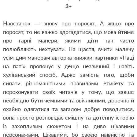
3+
Наостанок — знову про поросят. А якщо про
поросят, то не важко здогадатися, що мова йтиме
про гарні манери, якими діти так часто
полюбляють нехтувати. На щастя, вчити малечу
усім цим манерам авторка книжки-картинки «Паці
на паті» пропонує у дещо незвичний і навіть
хуліганський спосіб. Адже замість того, щоби
сипати різноманітними правилами етикету та
переконувати своїх читачів у тому, що завше
необхідно бути чемними та ввічливими, доречно й
охайно одягатися та загалом добре поводитися,
вона просто розповідає смішну та дотепну історію
із захопливим сюжетом і на диво цікавими
персонажами. Цікавими, бо своєю наївністю та