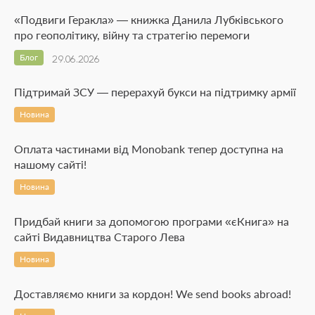
«Подвиги Геракла» — книжка Данила Лубківського
про геополітику, війну та стратегію перемоги
Блог
29.06.2026
Підтримай ЗСУ — перерахуй букси на підтримку армії
Новина
Оплата частинами від Monobank тепер доступна на
нашому сайті!
Новина
Придбай книги за допомогою програми «єКнига» на
сайті Видавництва Старого Лева
Новина
Доставляємо книги за кордон! We send books abroad!