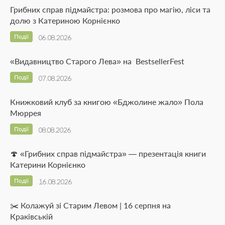
Грибних справ підмайстра: розмова про магію, ліси та
долю з Катериною Корнієнко
Події
06.08.2026
«Видавництво Старого Лева» на BestsellerFest
Події
07.08.2026
Книжковий клуб за книгою «Бджолине жало» Пола
Мюррея
Події
08.08.2026
🍄 «Грибних справ підмайстра» — презентація книги
Катерини Корнієнко
Події
16.08.2026
✂️ Колажуй зі Старим Левом | 16 серпня на
Краківській