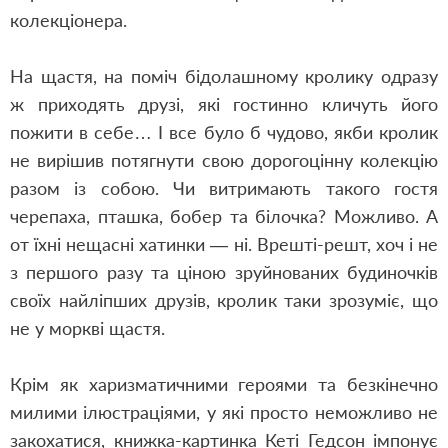
колекціонера.
На щастя, на поміч бідолашному кролику одразу
ж приходять друзі, які гостинно кличуть його
пожити в себе… І все було б чудово, якби кролик
не вирішив потягнути свою дорогоцінну колекцію
разом із собою. Чи витримають такого гостя
черепаха, пташка, бобер та білочка? Можливо. А
от їхні нещасні хатинки — ні. Врешті-решт, хоч і не
з першого разу та ціною зруйнованих будиночків
своїх найліпших друзів, кролик таки зрозуміє, що
не у моркві щастя.
Крім як харизматичними героями та безкінечно
милими ілюстраціями, у які просто неможливо не
закохатися, книжка-картинка Кеті Гедсон імпонує