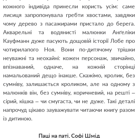
кожного індивіда принесли користь усім: саме
лисиця запропонувала гребти хвостами, завдяки
чому дерево з пасажирами пристало до берега.
Акварельні та водянисті малюнки Анґеліки
Кауфманн дуже пасують дощовій історії Лобе про
чотирилапого Ноя. Вони по-дитячому трішки
неуважні та неохайні: кожен персонаж, звичайно,
впізнаваний, одначе, на кожній сторінці
намальований дещо інакше. Скажімо, кролик, без
сумніву, залишається кроликом, але на одному з
малюнків він, без сумніву, коричневий, на решті –
сірий, кішка – чи смугаста, чи не дуже. Такі деталі
напрочуд цікаво зауважувати читаючи книгу разом
із дитиною.
Паці на паті, Софі Шмід