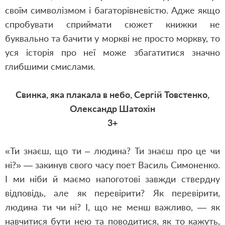
своїм символізмом і багаторівневістю. Адже якщо
спробувати сприймати сюжет книжки не
буквально та бачити у моркві не просто моркву, то
уся історія про неї може збагатитися значно
глибшими смислами.
Свинка, яка плакала в небо, Сергій Товстенко,
Олександр Шатохін
3+
«Ти знаєш, що ти – людина? Ти знаєш про це чи
ні?» — закинув свого часу поет Василь Симоненко.
І ми ніби й маємо напоготові завжди ствердну
відповідь, але як перевірити? Як перевірити,
людина ти чи ні? І, що не менш важливо, — як
навчитися бути нею та поводитися, як то кажуть,