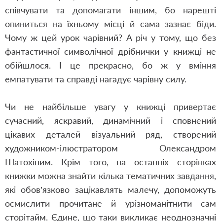
співчувати та допомагати іншим, бо нарешті
опиниться на їхньому місці й сама зазнає біди.
Чому ж цей урок чарівний? А річ у тому, що без
фантастичної символічної дрібнички у книжці не
обійшлося. І це прекрасно, бо ж у вміння
емпатувати та справді нагадує чарівну силу.
Чи не найбільше увагу у книжці привертає
сучасний, яскравий, динамічний і сповнений
цікавих деталей візуальний ряд, створений
художником-ілюстратором Олександром
Шатохіним. Крім того, на останніх сторінках
книжки можна знайти кілька тематичних завдання,
які обов’язково зацікавлять малечу, допоможуть
осмислити прочитане й урізноманітнити сам
сторітайм. Єдине, що таки викликає неоднозначні