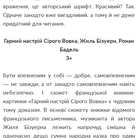
враження, це авторський шрифт. Красивий? Так.
Одначе занадто вже вигадливий, а тому й не дуже
придатний для читання.
Гарний настрій Сірого Вовка, Жиль Бізуерн, Ронан
Бадель
3+
Бути впевненим у собі — добре, самовпевненим
— не завжди, а от занадто самовпевненим навіть
небезпечно. І сюжет французької книжки-
картинки «Гарний настрій Сірого Вовка» є чудовим
тому доказом. В основі сюжету книжки відомого
французького письменника, музиканта й актора
Жиля Бізуерна лежить напрочуд смішна й
одночасно дещо сумна народна казка про один