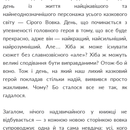
день із життя найцікавішого та
найнеоднозначнішого персонажа усього казкового
світу — Сірого Вовка. День, що починається з
упевненості головного героя в тому, що все буде
прекрасно, адже він — найкращий, найсильніший,
найрозумніший. Але… Хіба ж може існувати
сюжет без славнозвісного «але»? Хіба ж можуть
великі сподівання бути виправданими? Отож-бо й
воно. Тож і день, на який наш лихий казковий
герой покладав стільки надій, виявився просто
жахливим. Чому? Бо сталося все не так, як
гадалося.
Загалом, нічого надзвичайного у книжці не
відбувається — з кожною новою сторінкою вовка
супроводжує одна й та сама невдача: усі, кого