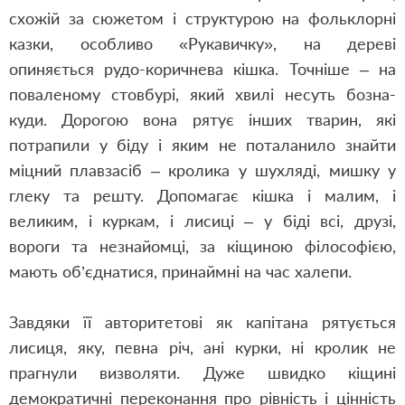
схожій за сюжетом і структурою на фольклорні
казки, особливо «Рукавичку», на дереві
опиняється рудо-коричнева кішка. Точніше – на
поваленому стовбурі, який хвилі несуть бозна-
куди. Дорогою вона рятує інших тварин, які
потрапили у біду і яким не поталанило знайти
міцний плавзасіб – кролика у шухляді, мишку у
глеку та решту. Допомагає кішка і малим, і
великим, і куркам, і лисиці – у біді всі, друзі,
вороги та незнайомці, за кіщиною філософією,
мають об’єднатися, принаймні на час халепи.
Завдяки її авторитетові як капітана рятується
лисиця, яку, певна річ, ані курки, ні кролик не
прагнули визволяти. Дуже швидко кіщині
демократичні переконання про рівність і цінність