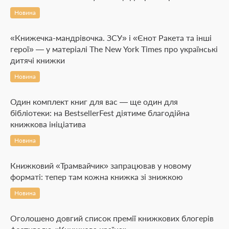
Новина
«Книжечка-мандрівочка. ЗСУ» і «Єнот Ракета та інші
герої» — у матеріалі The New York Times про українські
дитячі книжки
Новина
Один комплект книг для вас — ще один для
бібліотеки: на BestsellerFest діятиме благодійна
книжкова ініціатива
Новина
Книжковий «Трамвайчик» запрацював у новому
форматі: тепер там кожна книжка зі знижкою
Новина
Оголошено довгий список премії книжкових блогерів