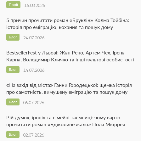
Події
16.08.2026
5 причин прочитати роман «Бруклін» Колма Тойбіна:
історія про еміграцію, кохання та пошук дому
Блог
24.07.2026
BestsellerFest у Львові: Жан Рено, Артем Чех, Ірена
Карпа, Володимир Кличко та інші культові особистості
Блог
14.07.2026
«На захід від міста» Ганни Городецької: щемка історія
про самотність, вимушену еміграцію та пошук дому
Блог
06.07.2026
Рій думок, іронія та сімейні таємниці: чому варто
прочитати роман «Бджолине жало» Пола Мюррея
Блог
02.07.2026