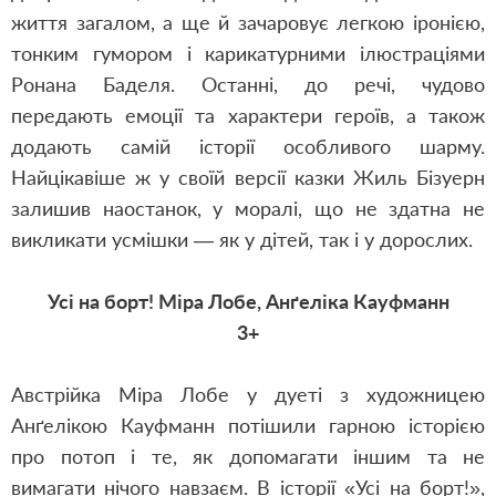
життя загалом, а ще й зачаровує легкою іронією,
тонким гумором і карикатурними ілюстраціями
Ронана Баделя. Останні, до речі, чудово
передають емоції та характери героїв, а також
додають самій історії особливого шарму.
Найцікавіше ж у своїй версії казки Жиль Бізуерн
залишив наостанок, у моралі, що не здатна не
викликати усмішки — як у дітей, так і у дорослих.
Усі на борт! Міра Лобе, Анґеліка Кауфманн
3+
Австрійка Міра Лобе у дуеті з художницею
Анґелікою Кауфманн потішили гарною історією
про потоп і те, як допомагати іншим та не
вимагати нічого навзаєм. В історії «Усі на борт!»,