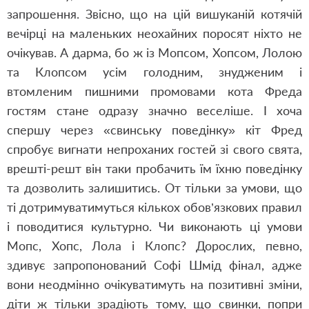
запрошення. Звісно, що на цій вишуканій котячій
вечірці на маленьких неохайних поросят ніхто не
очікував. А дарма, бо ж із Мопсом, Хопсом, Лолою
та Клопсом усім голодним, знудженим і
втомленим пишними промовами кота Фреда
гостям стане одразу значно веселіше. І хоча
спершу через «свинську поведінку» кіт Фред
спробує вигнати непроханих гостей зі свого свята,
врешті-решт він таки пробачить їм їхню поведінку
та дозволить залишитись. От тільки за умови, що
ті дотримуватимуться кількох обов’язкових правил
і поводитися культурно. Чи виконають ці умови
Мопс, Хопс, Лола і Клопс? Дорослих, певно,
здивує запропонований Софі Шмід фінал, адже
вони неодмінно очікуватимуть на позитивні зміни,
діти ж тільки зрадіють тому, що свинки, попри