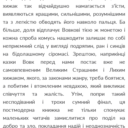
хижак так відчайдушно намагається з’їсти,
виявляються кращими, сильнішими, розумнішими
та з легкістю обводять його навколо пальця. Ба
більше, доля відплачує Вовкові тією ж монетою і
кожна спроба комусь нашкодити залишає по собі
неприємний слід у вигляді подряпин, ран і синців
на бідолашному сіромасі. Зрештою, наприкінці
казки Вовк перед нами постає вже не
самовпевненим Великим Страшним і Лихим
хижаком, якого, за законами жанру, треба боятися,
а побитим і втомленим невдахою, який викликає
співчуття та жалість. Утім, попри такий
несподіваний і трохи сумний фінал, ця
постмодерна книжка не тільки спонукає
маленьких читачів замислитися про поділ на
добро та зло, покладання надій і неоднозначність