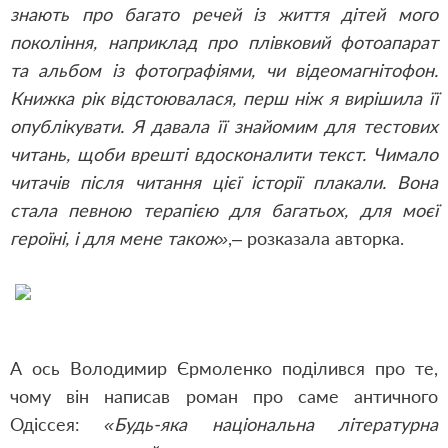
знають про багато речей із життя дітей мого
покоління, наприклад про плівковий фотоапарат
та альбом із фотографіями, чи відеомагнітофон.
Книжка рік відстоювалася, перш ніж я вирішила її
опублікувати. Я давала її знайомим для тестових
читань, щоби врешті вдосконалити текст. Чимало
читачів після читання цієї історії плакали. Вона
стала певною терапією для багатьох, для моєї
героїні, і для мене також»
,– розказала авторка.
А ось Володимир Єрмоленко поділився про те,
чому він написав роман про саме античного
Одіссея:
«Будь-яка національна літературна