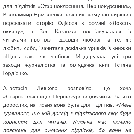
для підлітків «Старшокласниця. Першокурсниця»,
Володимир Єрмоленка пояснив, чому він вирішив
переказати історію Одіссея в романі «
Ловець
океану
», а Зоя Казанжи поспілкувалася із
читачами про різні досвіди любові та те, як
любити себе, і зачитала декілька уривків із книжки
«
Щось таке як любов
». Модерувала усі три
заходи журналістка та оглядачка книг Тетяна
Гордієнко.
Анастасія Левкова розповіла, що хоча
«
Старшокласницю. Першокурсницю
» читає багато
дорослих, написана вона була для підлітків.
«Мені
здавалося, що мій досвід з підліткового віку буде
корисним для читачів. Книжка має чимало
пояснень для сучасних підлітків, бо вони не