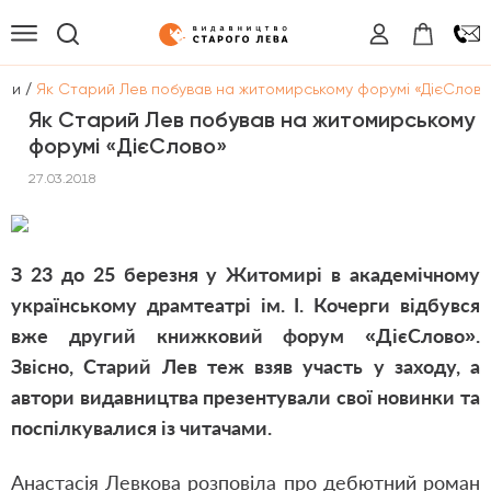
/
ини
Як Старий Лев побував на житомирському форумі «ДієCлово
Як Старий Лев побував на житомирському
форумі «ДієCлово»
27.03.2018
З 23 до 25 березня у Житомирі в академічному
українському драмтеатрі ім. І. Кочерги відбувся
вже другий книжковий форум «ДієСлово».
Звісно, Старий Лев теж взяв участь у заходу, а
автори видавництва презентували свої новинки та
поспілкувалися із читачами.
Анастасія Левкова розповіла про дебютний роман