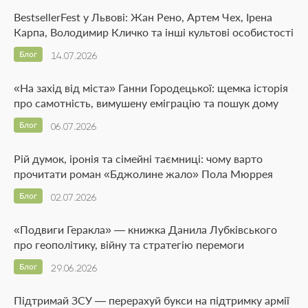
BestsellerFest у Львові: Жан Рено, Артем Чех, Ірена
Карпа, Володимир Кличко та інші культові особистості
Блог
14.07.2026
«На захід від міста» Ганни Городецької: щемка історія
про самотність, вимушену еміграцію та пошук дому
Блог
06.07.2026
Рій думок, іронія та сімейні таємниці: чому варто
прочитати роман «Бджолине жало» Пола Мюррея
Блог
02.07.2026
«Подвиги Геракла» — книжка Данила Лубківського
про геополітику, війну та стратегію перемоги
Блог
29.06.2026
Підтримай ЗСУ — перерахуй букси на підтримку армії