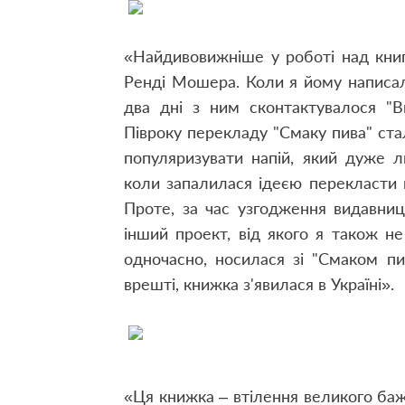
«Найдивовижніше у роботі над книг
Ренді Мошера. Коли я йому написала
два дні з ним сконтактувалося "В
Півроку перекладу "Смаку пива" с
популяризувати напій, який дуже л
коли запалилася ідеєю перекласти 
Проте, за час узгодження видавни
інший проект, від якого я також не
одночасно, носилася зі "Смаком пива
врешті, книжка з'явилася в Україні».
«Ця книжка – втілення великого бажа