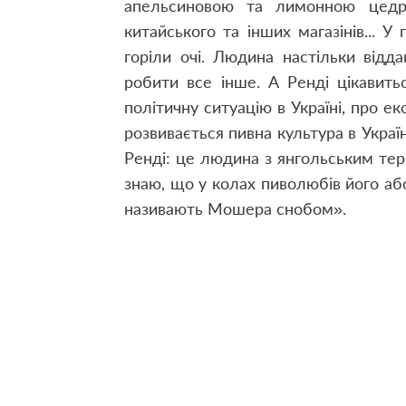
апельсиновою та лимонною цедро
китайського та інших магазінів... 
горіли очі. Людина настільки відда
робити все інше. А Ренді цікавить
політичну ситуацію в Україні, про ек
розвивається пивна культура в Украї
Ренді: це людина з янгольським терп
знаю, що у колах пиволюбів його а
називають Мошера снобом».