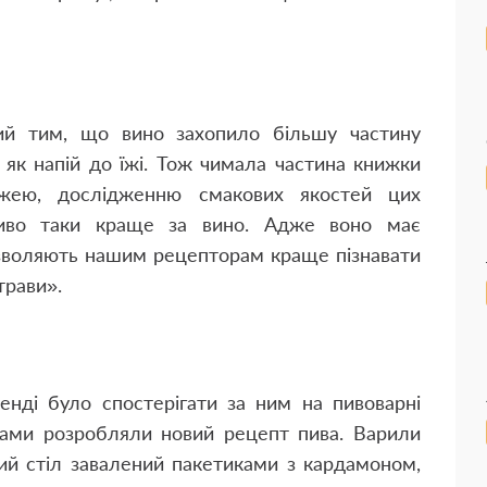
й тим, що вино захопило більшу частину
 як напій до їжі. Тож чимала частина книжки
їжею, дослідженню смакових якостей цих
 пиво таки краще за вино. Адже воно має
озволяють нашим рецепторам краще пізнавати
трави».
енді було спостерігати за ним на пивоварні
варами розробляли новий рецепт пива. Варили
кий стіл завалений пакетиками з кардамоном,