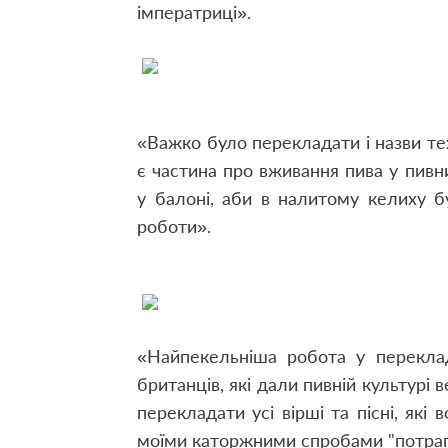
імператриці».
«Важко було перекладати і назви тех
є частина про вживання пива у пивни
у балоні, аби в налитому келиху б
роботи».
«Найпекельніша робота у перекла
британців, які дали пивній культурі 
перекладати усі вірші та пісні, які
моїми каторжними спробами "потрапи