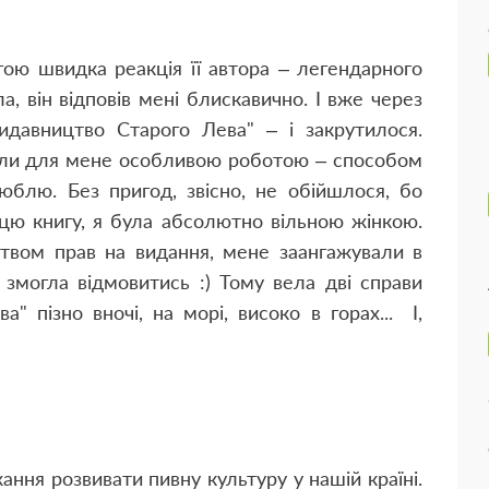
ою швидка реакція її автора – легендарного
, він відповів мені блискавично. І вже через
идавництво Старого Лева" – і закрутилося.
тали для мене особливою роботою – способом
юблю. Без пригод, звісно, не обійшлося, бо
цю книгу, я була абсолютно вільною жінкою.
цтвом прав на видання, мене заангажували в
 змогла відмовитись :) Тому вела дві справи
" пізно вночі, на морі, високо в горах... І,
ння розвивати пивну культуру у нашій країні.