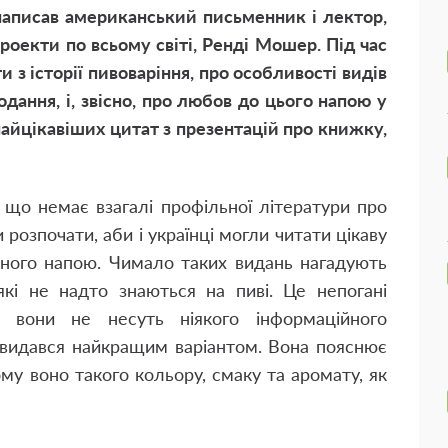
написав американський письменник і лектор,
роекти по всьому світі, Ренді Мошер. Під час
и з історії пивоваріння, про особливості видів
дання, і, звісно, про любов до цього напою у
 найцікавіших цитат з презентацій про книжку,
 що немає взагалі профільної літератури про
 розпочати, аби і українці могли читати цікаву
ьного напою. Чимало таких видань нагадують
які не надто знаються на пиві. Це непогані
е вони не несуть ніякого інформаційного
 видався найкращим варіантом. Вона пояснює
му воно такого кольору, смаку та аромату, як