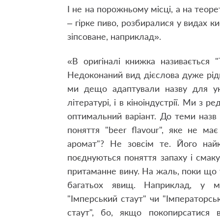
І не на порожньому місці, а на теор
– гірке пиво, розбиралися у видах к
зіпсоване, наприклад».
«В оригіналі книжка називається "
Недоконаний вид дієслова дуже рідк
ми дещо адаптували назву для укр
літературі, і в кіноіндустрії. Ми з 
оптимальний варіант. До теми назв і
поняття "beer flavour", яке не має
аромат"? Не зовсім те. Його най
поєднуються поняття запаху і смаку
притаманне вину. На жаль, поки що у
багатьох явищ. Наприклад, у м
"Імперський стаут" чи "Імператорсь
стаут", бо, якщо покопирсатися в