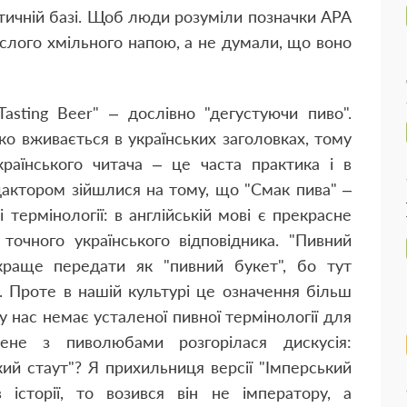
етичній базі. Щоб люди розуміли позначки APA
ислого хмільного напою, а не думали, що воно
Tasting Beer" – дослівно "дегустуючи пиво".
о вживається в українських заголовках, тому
аїнського читача – це часта практика і в
редактором зійшлися на тому, що "Смак пива" –
 термінології: в англійській мові є прекрасне
 точного українського відповідника. "Пивний
краще передати як "пивний букет", бо тут
. Проте в нашій культурі це означення більш
 нас немає усталеної пивної термінології для
ене з пиволюбами розгорілася дискусія:
кий стаут"? Я прихильниця версії "Імперський
 історії, то возився він не імператору, а