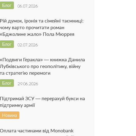
Блог
06.07.2026
Рій думок, іронія та сімейні таємниці:
чому варто прочитати роман
«Бджолине жало» Пола Мюррея
Блог
02.07.2026
«Подвиги Геракла» — книжка Данила
Лубківського про геополітику, війну
та стратегію перемоги
Блог
29.06.2026
Підтримай ЗСУ — перерахуй букси на
підтримку армії
Новина
Оплата частинами від Monobank