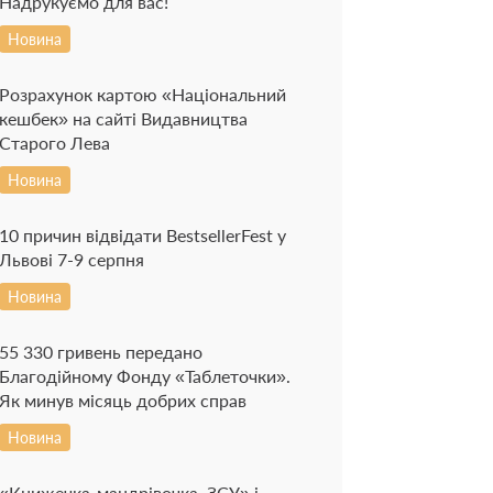
Надрукуємо для вас!
Новина
Розрахунок картою «Національний
кешбек» на сайті Видавництва
Старого Лева
Новина
10 причин відвідати BestsellerFest у
Львові 7-9 серпня
Новина
55 330 гривень передано
Благодійному Фонду «Таблеточки».
Як минув місяць добрих справ
Новина
«Книжечка-мандрівочка. ЗСУ» і