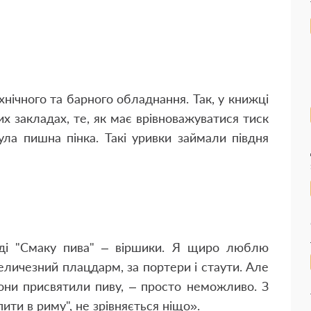
нічного та барного обладнання. Так, у книжці
х закладах, те, як має врівноважуватися тиск
ула пишна пінка. Такі уривки займали півдня
ді "Смаку пива" – віршики. Я щиро люблю
величезний плацдарм, за портери і стаути. Але
 вони присвятили пиву, – просто неможливо. З
ти в риму", не зрівняється ніщо».