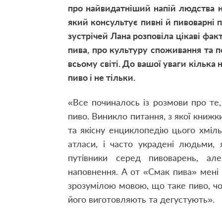
про найвидатніший напій людства 
який консультує пивні й пивоварні п
зустрічей Лана розповіла цікаві факт
пива, про культуру споживання та по
всьому світі. До вашої уваги кілька
пиво і не тільки.
«Все починалось із розмови про те,
пиво. Виникло питання, з якої книжки
та якісну енциклопедію цього хміл
атласи, і часто украдені людьми, 
путівники серед пивоварень, ал
наповнення. А от «Смак пива» мені
зрозумілою мовою, що таке пиво, чо
його виготовляють та дегустують».