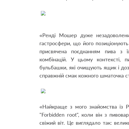
«Ренді Мошер дуже незадоволени
гастросфери, що його позиціонують
присвячена поєднанням пива з 
комбінацій. У цьому контексті,
бульбашки, які очищують ящик і д
справжній смак кожного шматочка с
«Найкраще з мого знайомства із Р
"Forbidden root", коли він з пиво
свіжий віт. Це виглядало так: вели