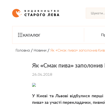
Пр
КАТАЛОГ
/
/
Головна
Новини
Як «Смак пива» заполонив Київ 
Як «Смак пива» заполонив К
26.04.2018
У Києві та Львові відбулися перші
пива»
за участі перекладачки, пивно