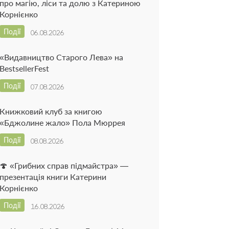
про магію, ліси та долю з Катериною
Корнієнко
Події
06.08.2026
«Видавництво Старого Лева» на
BestsellerFest
Події
07.08.2026
Книжковий клуб за книгою
«Бджолине жало» Пола Мюррея
Події
08.08.2026
🍄 «Грибних справ підмайстра» —
презентація книги Катерини
Корнієнко
Події
16.08.2026