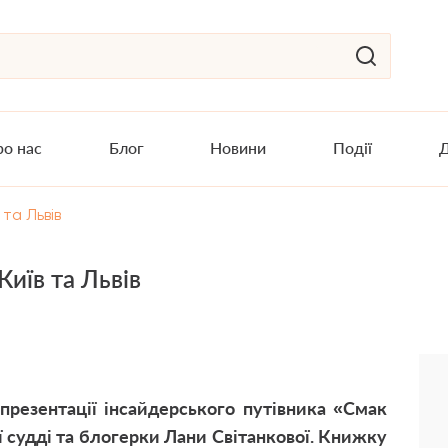
о нас
Блог
Новини
Події
Д
та Львів
иїв та Львів
 презентації інсайдерського путівника
«Смак
ї судді та блогерки Лани Світанкової. Книжку