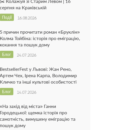
✂️ Колажуй зі Старим Левом | 16
серпня на Краківській
Події
16.08.2026
5 причин прочитати роман «Бруклін»
Колма Тойбіна: історія про еміграцію,
кохання та пошук дому
Блог
24.07.2026
BestsellerFest у Львові: Жан Рено,
Артем Чех, Ірена Карпа, Володимир
Кличко та інші культові особистості
Блог
14.07.2026
«На захід від міста» Ганни
Городецької: щемка історія про
самотність, вимушену еміграцію та
пошук дому