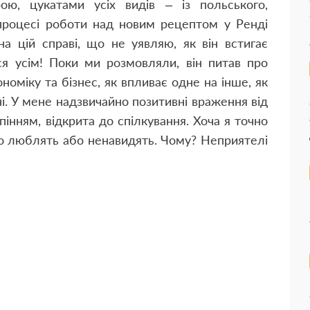
ю, цукатами усіх видів – із польського,
У процесі роботи над новим рецептом у Ренді
на цій справі, що не уявляю, як він встигає
ся усім! Поки ми розмовляли, він питав про
ономіку та бізнес, як впливає одне на інше, як
ні. У мене надзвичайно позитивні враження від
інням, відкрита до спілкування. Хоча я точно
бо люблять або ненавидять. Чому? Неприятелі