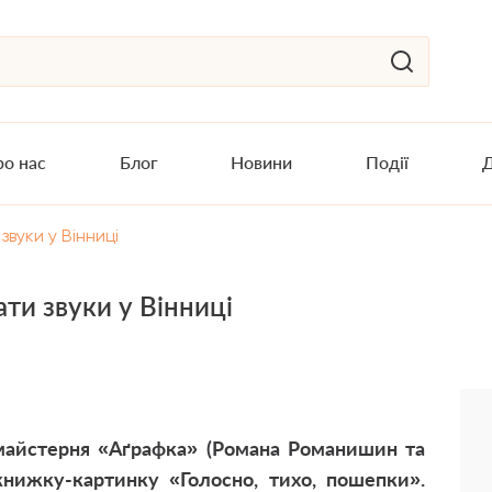
о нас
Блог
Новини
Події
Д
вуки у Вінниці
ти звуки у Вінниці
 майстерня «Аґрафка» (Романа Романишин та
книжку-картинку «Голосно, тихо, пошепки».