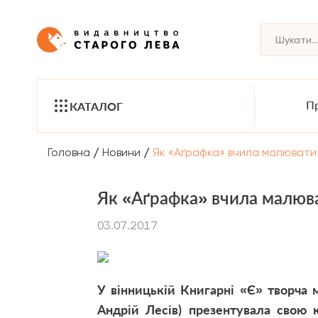
Пр
КАТАЛОГ
/
/
Головна
Новини
Як «Аґрафка» вчила малювати з
Як «Аґрафка» вчила малюва
03.07.2017
У вінницькій Книгарні «Є» творча
Андрій Лесів) презентувала свою 