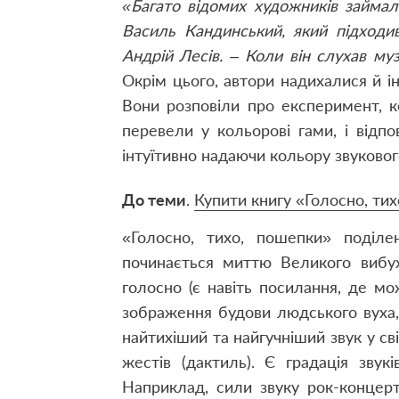
«Багато відомих художників займал
Василь Кандинський, який підходи
Андрій Лесів. – Коли він слухав му
Окрім цього, автори надихалися й і
Вони розповіли про експеримент, к
перевели у кольорові гами, і відпо
інтуїтивно надаючи кольору звуковог
До теми
.
Купити книгу «Голосно, ти
«Голосно, тихо, пошепки» поділе
починається миттю Великого вибух
голосно (є навіть посилання, де мо
зображення будови людського вуха, 
найтихіший та найгучніший звук у сві
жестів (дактиль). Є градація звукі
Наприклад, сили звуку рок-концерт