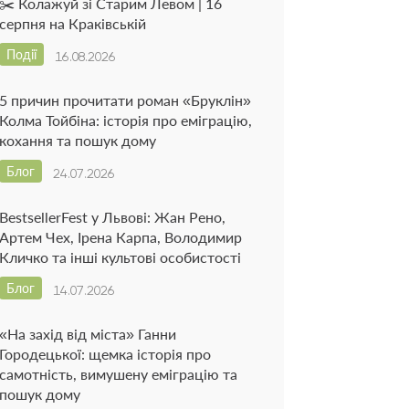
✂️ Колажуй зі Старим Левом | 16
серпня на Краківській
Події
16.08.2026
5 причин прочитати роман «Бруклін»
Колма Тойбіна: історія про еміграцію,
кохання та пошук дому
Блог
24.07.2026
BestsellerFest у Львові: Жан Рено,
Артем Чех, Ірена Карпа, Володимир
Кличко та інші культові особистості
Блог
14.07.2026
«На захід від міста» Ганни
Городецької: щемка історія про
самотність, вимушену еміграцію та
пошук дому