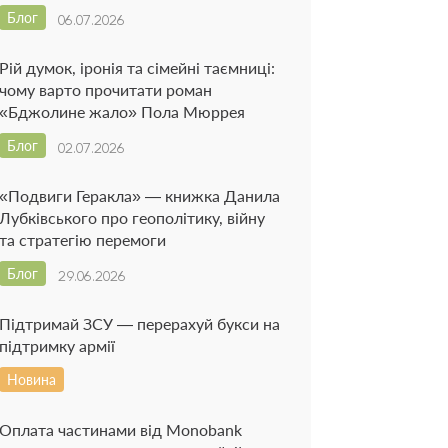
Блог
06.07.2026
Рій думок, іронія та сімейні таємниці:
чому варто прочитати роман
«Бджолине жало» Пола Мюррея
Блог
02.07.2026
«Подвиги Геракла» — книжка Данила
Лубківського про геополітику, війну
та стратегію перемоги
Блог
29.06.2026
Підтримай ЗСУ — перерахуй букси на
підтримку армії
Новина
Оплата частинами від Monobank