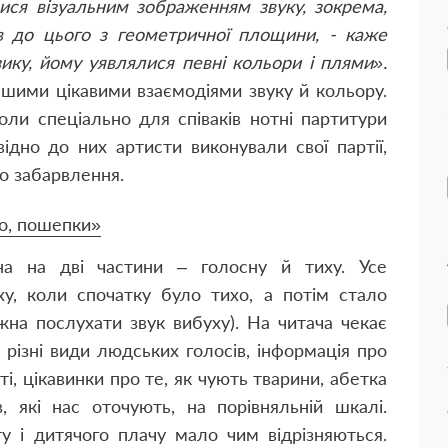
ися візуальним зображенням звуку, зокрема,
в до цього з геометричної площини, - каже
зику, йому уявлялися певні кольори і плями».
ншими цікавими взаємодіями звуку й кольору.
оли спеціально для співаків нотні партитури
відно до них артисти виконували свої партії,
о забарвлення.
хо, пошепки»
на на дві частини – голосну й тиху. Усе
у, коли спочатку було тихо, а потім стало
жна послухати звук вибуху). На читача чекає
різні види людських голосів, інформація про
ті, цікавинки про те, як чують тварини, абетка
в, які нас оточують, на порівняльній шкалі.
у і дитячого плачу мало чим відрізняються.