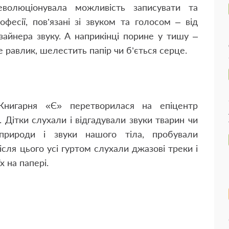
еволюціонувала можливість записувати та
фесії, пов’язані зі звуком та голосом – від
зайнера звуку. А наприкінці порине у тишу –
е равлик, шелестить папір чи б’ється серце.
Книгарня «Є» перетворилася на епіцентр
. Дітки слухали і відгадували звуки тварин чи
 природи і звуки нашого тіла, пробували
ісля цього усі гуртом слухали джазові треки і
 на папері.