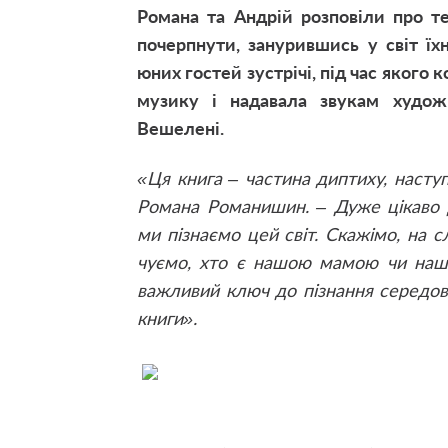
Романа та Андрій розповіли про т
почерпнути, занурившись у світ ї
юних гостей зустрічі, під час яког
музику і надавала звукам худож
Вешелені.
«Ця книга – частина диптиху, наступ
Романа Романишин. – Дуже цікаво д
ми пізнаємо цей світ. Скажімо, на 
чуємо, хто є нашою мамою чи наши
важливий ключ до пізнання середо
книги».