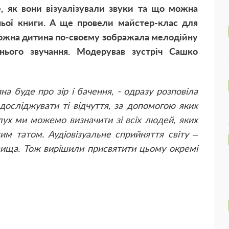
е, як вони візуалізували звуки та що можна
хньої книги. А ще провели майстер-клас для
о кожна дитина по-своєму зображала мелодійну
нього звучання. Модерував зустріч Сашко
на буде про зір і бачення, - одразу розповіла
осліджувати ті відчуття, за допомогою яких
слух ми можемо визначити зі всіх людей, яких
м татом. Аудіовізуальне сприйняття світу –
вища. Тож вирішили присвятити цьому окремі