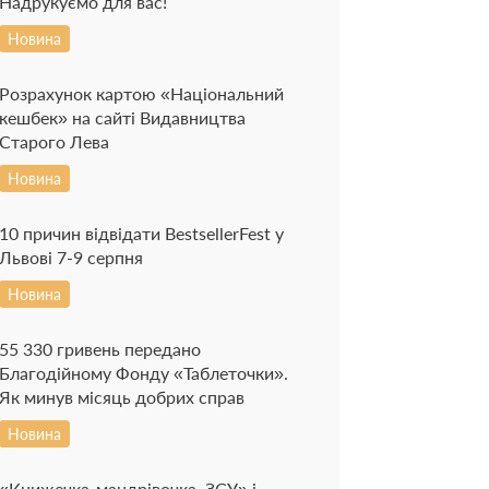
Надрукуємо для вас!
Новина
Розрахунок картою «Національний
кешбек» на сайті Видавництва
Старого Лева
Новина
10 причин відвідати BestsellerFest у
Львові 7-9 серпня
Новина
55 330 гривень передано
Благодійному Фонду «Таблеточки».
Як минув місяць добрих справ
Новина
«Книжечка-мандрівочка. ЗСУ» і