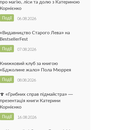
про магію, ліси та долю з Катериною
Корнієнко
Події
06.08.2026
«Видавництво Старого Лева» на
BestsellerFest
Події
07.08.2026
Книжковий клуб за книгою
«Бджолине жало» Пола Мюррея
Події
08.08.2026
🍄 «Грибних справ підмайстра» —
презентація книги Катерини
Корнієнко
Події
16.08.2026