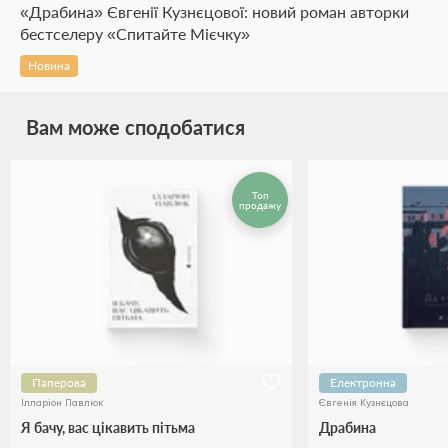
«Драбина» Євгенії Кузнєцової: новий роман авторки
бестселеру «Спитайте Мієчку»
Новина
Вам може сподобатися
Топ
продажу
Паперова
Електронна
Ілларіон Павлюк
Євгенія Кузнєцова
Я бачу, вас цікавить пітьма
Драбина