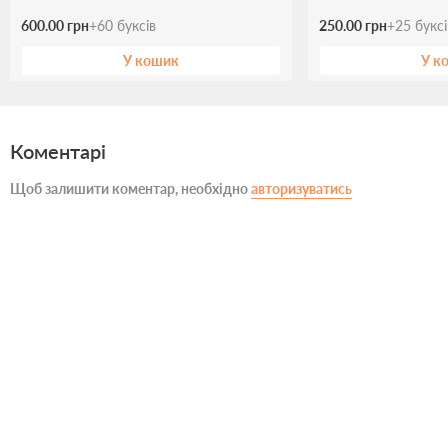
600.00 грн
+
60
буксів
250.00 грн
+
25
букс
У кошик
У к
Коментарі
Щоб залишити коментар, необхідно
авторизуватись