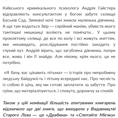
Київського кримінального психолога Андрія Гайстера
відправляють консультантом у богом забуте селище
Буськів Сад. Зимової ночі там зникла маленька дівчинка.
А ще там водиться Звір — серійний маніяк, убивств якого
тамтешні мешканці воліють не помічати... У цьому
проклятому селищі, де все по колу і всі живуть життям,
яке ненавидять, розслідування постійно заходить у
глухий кут. Андрій вірить, що загублена дівчинка, попри
все, жива і він її знайде. Але нікому, крім нього, це не
потрібно.
«Я бачу, вас цікавить пітьма» — історія про непробивну
людську байдужість і пітьму всередині нас. Про чесність
із собою й ціну, яку ми готові заплатити за забуття. Про
гріхи, що матеріалізуються, і спокуту, дорожчу за спокій.
Також у цій номінації більшість опитуваних книгарень
відзначило ще дві книги, що виходили у Видавництві
Старого Лева — це «Драбина» та «Спитайте Мієчку»