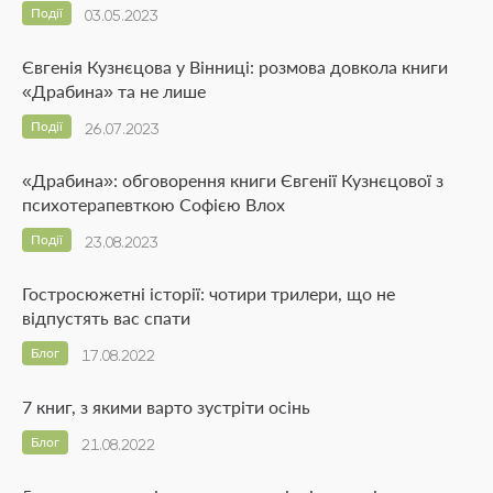
Події
03.05.2023
Євгенія Кузнєцова у Вінниці: розмова довкола книги
«Драбина» та не лише
Події
26.07.2023
«Драбина»: обговорення книги Євгенії Кузнєцової з
психотерапевткою Софією Влох
Події
23.08.2023
Гостросюжетні історії: чотири трилери, що не
відпустять вас спати
Блог
17.08.2022
7 книг, з якими варто зустріти осінь
Блог
21.08.2022