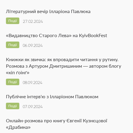
Літературний вечір Ілларіона Павлюка
Події
27.02.2024
«Видавництво Старого Лева» на KyivBookFest
Події
06.09.2024
Книжки як звичка: як впровадити читання у рутину.
Розмова з Артуром Дмитришиним — автором блогу
«кіп ґоінґ»
Події
08.09.2024
Публічне інтерв'ю з Ілларіоном Павлюком
Події
07.09.2024
Онлайн-розмова про книгу Євгенії Кузнєцової
«Драбина»