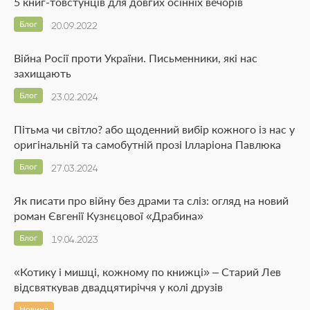
5 книг-товстунців для довгих осінніх вечорів
Блог
20.09.2022
Війна Росії проти України. Письменники, які нас
захищають
Блог
23.02.2024
Пітьма чи світло? або щоденний вибір кожного із нас у
оригінальній та самобутній прозі Ілларіона Павлюка
Блог
27.03.2024
Як писати про війну без драми та сліз: огляд на новий
роман Євгенії Кузнєцової «Драбина»
Блог
19.04.2023
«Котику і мишці, кожному по книжці» – Старий Лев
відсвяткував двадцятиріччя у колі друзів
Новина