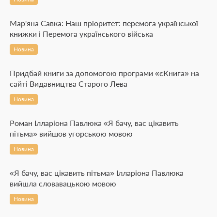
Мар'яна Савка: Наш пріоритет: перемога української
книжки і Перемога українського війська
Новина
Придбай книги за допомогою програми «єКнига» на
сайті Видавництва Старого Лева
Новина
Роман Ілларіона Павлюка «Я бачу, вас цікавить
пітьма» вийшов угорською мовою
Новина
«Я бачу, вас цікавить пітьма» Ілларіона Павлюка
вийшла словавацькою мовою
Новина