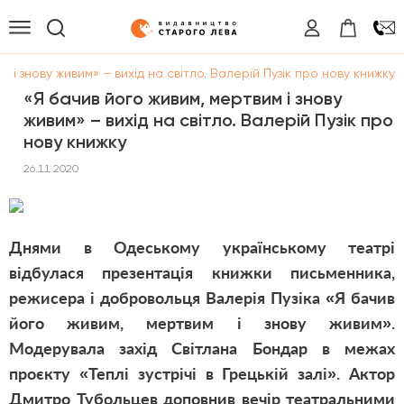
 і знову живим» – вихід на світло. Валерій Пузік про нову книжку
«Я бачив його живим, мертвим і знову
живим» – вихід на світло. Валерій Пузік про
нову книжку
26.11.2020
Днями в Одеському українському театрі
відбулася презентація книжки письменника,
режисера і добровольця Валерія Пузіка «Я бачив
його живим, мертвим і знову живим».
Модерувала захід Світлана Бондар в межах
проєкту «Теплі зустрічі в Грецькій залі». Актор
Дмитро Тубольцев доповнив вечір театральними