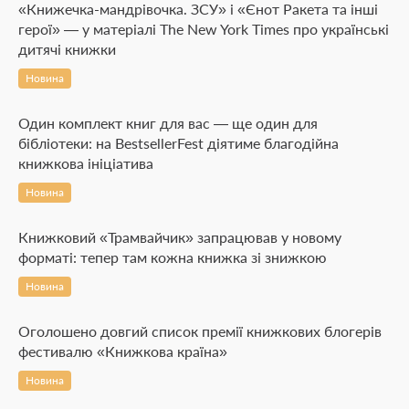
«Книжечка-мандрівочка. ЗСУ» і «Єнот Ракета та інші
герої» — у матеріалі The New York Times про українські
дитячі книжки
Новина
Один комплект книг для вас — ще один для
бібліотеки: на BestsellerFest діятиме благодійна
книжкова ініціатива
Новина
Книжковий «Трамвайчик» запрацював у новому
форматі: тепер там кожна книжка зі знижкою
Новина
Оголошено довгий список премії книжкових блогерів
фестивалю «Книжкова країна»
Новина