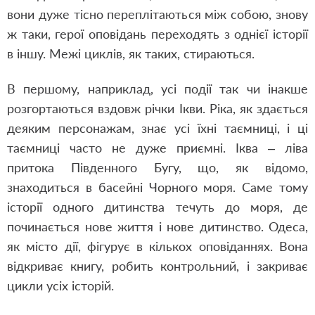
вони дуже тісно переплітаються між собою, знову
ж таки, герої оповідань переходять з однієї історії
в іншу. Межі циклів, як таких, стираються.
В першому, наприклад, усі події так чи інакше
розгортаються вздовж річки Ікви. Ріка, як здається
деяким персонажам, знає усі їхні таємниці, і ці
таємниці часто не дуже приємні. Іква – ліва
притока Південного Бугу, що, як відомо,
знаходиться в басейні Чорного моря. Саме тому
історії одного дитинства течуть до моря, де
починається нове життя і нове дитинство. Одеса,
як місто дії, фігурує в кількох оповіданнях. Вона
відкриває книгу, робить контрольний, і закриває
цикли усіх історій.