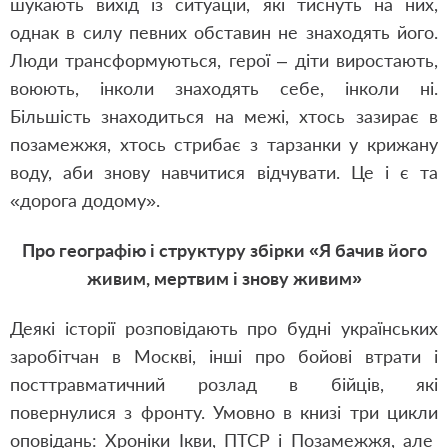
шукають вихід із ситуацій, які тиснуть на них,
однак в силу певних обставин не знаходять його.
Люди трансформуються, герої – діти виростають,
воюють, інколи знаходять себе, інколи ні.
Більшість знаходиться на межі, хтось зазирає в
позамежжя, хтось стрибає з тарзанки у крижану
воду, аби знову навчитися відчувати. Це і є та
«дорога додому».
Про географію і структуру збірки «Я бачив його
живим, мертвим і знову живим»
Деякі історії розповідають про будні українських
заробітчан в Москві, інші про бойові втрати і
посттравматичний розлад в бійців, які
повернулися з фронту. Умовно в книзі три цикли
оповідань: Хроніки Ікви, ПТСР і Позамежжя, але