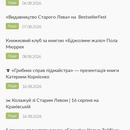
Події
06.08.2026
«Видавництво Старого Лева» на BestsellerFest
Події
07.08.2026
Книжковий клуб за книгою «Бджолине жало» Пола
Мюррея
Події
08.08.2026
🍄 «Грибних справ підмайстра» — презентація книги
Катерини Корнієнко
Події
16.08.2026
✂️ Колажуй зі Старим Левом | 16 серпня на
Краківській
Події
16.08.2026
5 причин прочитати роман «Бруклін» Колма Тойбіна: