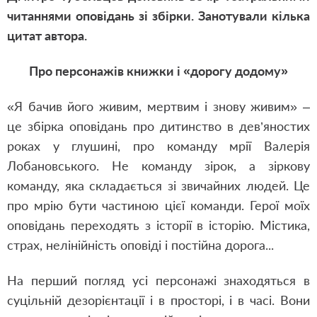
читаннями оповідань зі збірки. Занотували кілька
цитат автора.
Про персонажів книжки і «дорогу додому»
«Я бачив його живим, мертвим і знову живим» –
це збірка оповідань про дитинство в дев’яностих
роках у глушині, про команду мрії Валерія
Лобановського. Не команду зірок, а зіркову
команду, яка складається зі звичайних людей. Це
про мрію бути частиною цієї команди. Герої моїх
оповідань переходять з історії в історію. Містика,
страх, нелінійність оповіді і постійна дорога...
На перший погляд усі персонажі знаходяться в
суцільній дезорієнтації і в просторі, і в часі. Вони