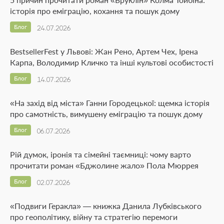
історія про еміграцію, кохання та пошук дому
Блог
24.07.2026
BestsellerFest у Львові: Жан Рено, Артем Чех, Ірена
Карпа, Володимир Кличко та інші культові особистості
Блог
14.07.2026
«На захід від міста» Ганни Городецької: щемка історія
про самотність, вимушену еміграцію та пошук дому
Блог
06.07.2026
Рій думок, іронія та сімейні таємниці: чому варто
прочитати роман «Бджолине жало» Пола Мюррея
Блог
02.07.2026
«Подвиги Геракла» — книжка Данила Лубківського
про геополітику, війну та стратегію перемоги