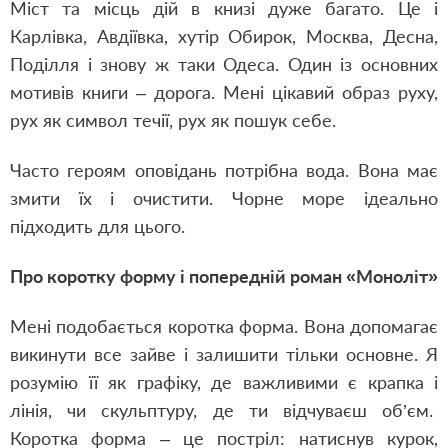
Міст та місць дій в книзі дуже багато. Це і
Карлівка, Авдіївка, хутір Обирок, Москва, Десна,
Поділля і знову ж таки Одеса. Один із основних
мотивів книги – дорога. Мені цікавий образ руху,
рух як символ течії, рух як пошук себе.
Часто героям оповідань потрібна вода. Вона має
змити їх і очистити. Чорне море ідеально
підходить для цього.
Про коротку форму і попередній роман «Моноліт»
Мені подобається коротка форма. Вона допомагає
викинути все зайве і залишити тільки основне. Я
розумію її як графіку, де важливими є крапка і
лінія, чи скульптуру, де ти відчуваєш об’єм.
Коротка форма – це постріл: натиснув курок,