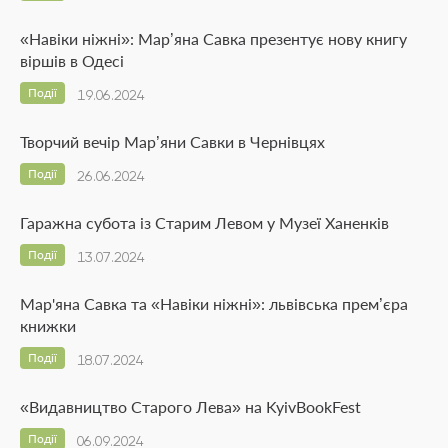
«Навіки ніжні»: Мар’яна Савка презентує нову книгу
віршів в Одесі
Події
19.06.2024
Творчий вечір Мар’яни Савки в Чернівцях
Події
26.06.2024
Гаражна субота із Старим Левом у Музеї Ханенків
Події
13.07.2024
Мар'яна Савка та «Навіки ніжні»: львівська прем’єра
книжки
Події
18.07.2024
«Видавництво Старого Лева» на KyivBookFest
Події
06.09.2024