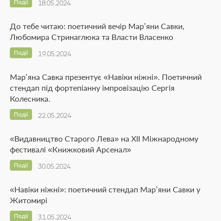
Події
18.05.2024
До тебе читаю: поетичний вечір Мар’яни Савки,
Любомира Стринаглюка та Власти Власенко
Події
19.05.2024
Марʼяна Савка презентує «Навіки ніжні». Поетичний
стендап під фортепіанну імпровізацію Сергія
Колесника.
Події
22.05.2024
«Видавництво Старого Лева» на ХІІ Міжнародному
фестивалі «Книжковий Арсенал»
Події
30.05.2024
«Навіки ніжні»: поетичний стендап Мар’яни Савки у
Житомирі
Події
31.05.2024