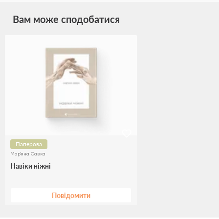
Вам може сподобатися
Паперова
Мар'яна Савка
Навіки ніжні
Повідомити