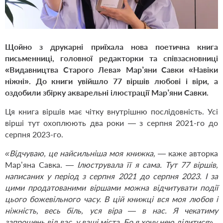
Щойно з друкарні приїхала нова поетична книга
письменниці, головної редакторки та співзасновниці
«Видавництва Старого Лева» Мар’яни Савки
«Навіки
ніжні»
. До книги увійшло 77 віршів любові і віри, а
оздобили збірку акварельні ілюстрації Мар’яни Савки.
Ця книга віршів має чітку внутрішню послідовність. Усі
вірші тут охоплюють два роки — з серпня 2021-го до
серпня ­2023-го.
«Відчуваю, це найсильніша моя книжка,
— каже авторка
Мар’яна Савка. —
Ілюструвала її я сама. Тут 77 віршів,
написаних у період з серпня 2021 до серпня 2023. І за
цими продатованими віршами можна відчитувати події
цього божевільного часу. В цій книжці вся моя любов і
ніжність, весь біль, уся віра — в нас. Я чекатиму
запрошень від вас, у ваші міста. Бо я хочу нею ділитися».