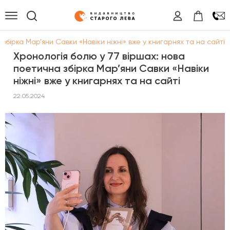
збірка Мар’яни Савки «Навіки ніжні» вже у книгарнях та на сайті
Хронологія болю у 77 віршах: нова
поетична збірка Мар’яни Савки «Навіки
ніжні» вже у книгарнях та на сайті
22.05.2024