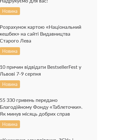
Надрукуємо для вас!
Новина
Розрахунок картою «Національний
кешбек» на сайті Видавництва
Старого Лева
Новина
10 причин відвідати BestsellerFest у
Львові 7-9 серпня
Новина
55 330 гривень передано
Благодійному Фонду «Таблеточки».
Як минув місяць добрих справ
Новина
«Книжечка-мандрівочка. ЗСУ» і