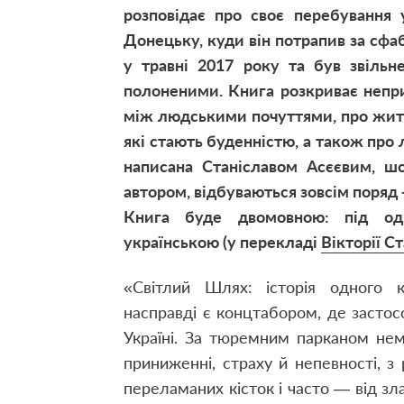
розповідає про своє перебування 
Донецьку, куди він потрапив за сф
у травні 2017 року та був звіль
полоненими. Книга розкриває непр
між людськими почуттями, про життя
які стають буденністю, а також про 
написана Станіславом Асєєвим, шо
автором, відбуваються зовсім поряд 
Книга буде двомовною: під од
українською (у перекладі
Вікторії С
«Світлий Шлях: історія одного 
насправді є концтабором, де застос
Україні. За тюремним парканом нем
приниженні, страху й непевності, з 
переламаних кісток і часто — від зла