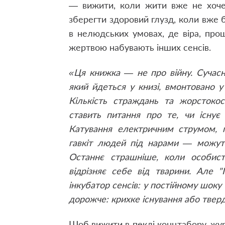
— вижити, коли жити вже не хочет
зберегти здоровий глузд, коли вже
в нелюдських умовах, де віра, прощ
жертвою набувають інших сенсів.
«Ця книжка — не про війну. Сучасн
який йдеться у книзі, вмонтовано 
Кількість страждань та жорстокос
ставить питання про те, чи існує
Катування електричним струмом, п
гавкіт людей під нарами — можуть
Останнє страшніше, коли особис
відрізняє себе від тварини. Але 
інкубатор сенсів: у постійному шоку
дорожче: крихке існування або твер
Щоб вижити в пеклі концтабору, жу