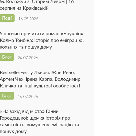
✂️ Колажуй зі Старим Левом | 16
серпня на Краківській
Події
16.08.2026
5 причин прочитати роман «Бруклін»
Колма Тойбіна: історія про еміграцію,
кохання та пошук дому
Блог
24.07.2026
BestsellerFest у Львові: Жан Рено,
Артем Чех, Ірена Карпа, Володимир
Кличко та інші культові особистості
Блог
14.07.2026
«На захід від міста» Ганни
Городецької: щемка історія про
самотність, вимушену еміграцію та
пошук дому