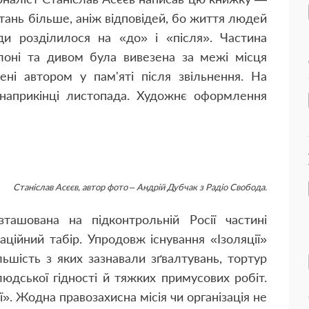
питань більше, аніж відповідей, бо життя людей
ди розділилося на «до» і «після». Частина
лоні та дивом була вивезена за межі місця
ені автором у пам'яті після звільнення. На
я наприкінці листопада. Художнє оформлення
Станіслав Асєєв, автор фото – Андрій Дубчак з Радіо Свобода.
ташована на підконтрольній Росії частині
ційний табір. Упродовж існування «Ізоляції»
ьшість з яких зазнавали зґвалтувань, тортур
дської гідності й тяжких примусових робіт.
ії». Жодна правозахисна місія чи організація не