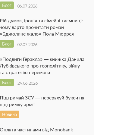
Блог
06.07.2026
Рій думок, іронія та сімейні таємниці:
чому варто прочитати роман
«Бджолине жало» Пола Мюррея
Блог
02.07.2026
«Подвиги Геракла» — книжка Данила
Лубківського про геополітику, війну
та стратегію перемоги
Блог
29.06.2026
Підтримай ЗСУ — перерахуй букси на
підтримку армії
Новина
Оплата частинами від Monobank