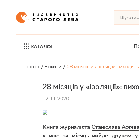
Пр
КАТАЛОГ
/
/
Головна
Новини
28 місяців у «Ізоляції»: виход
28 місяців у «Ізоляції»: в
02.11.2020
Книга журналіста
Станіслава Асєєв
» вже за місяць вийде друком у 