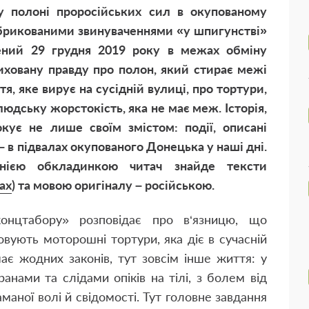
у полоні проросійських сил в окупованому
абрикованими звинуваченнями «у шпигунстві»
нений 29 грудня 2019 року в межах обміну
иховану правду про полон, який стирає межі
, яке вирує на сусідній вулиці, про тортури,
людську жорстокість, яка не має меж. Історія,
кує не лише своїм змістом: події, описані
– в підвалах окупованого Донецька у наші дні.
нією обкладинкою читач знайде тексти
тах
) та мовою оригіналу – російською.
концтабору» розповідає про в‘язницю, що
овують моторошні тортури, яка діє в сучасній
ає жодних законів, тут зовсім інше життя: у
ранами та слідами опіків на тілі, з болем від
маної волі й свідомості. Тут головне завдання