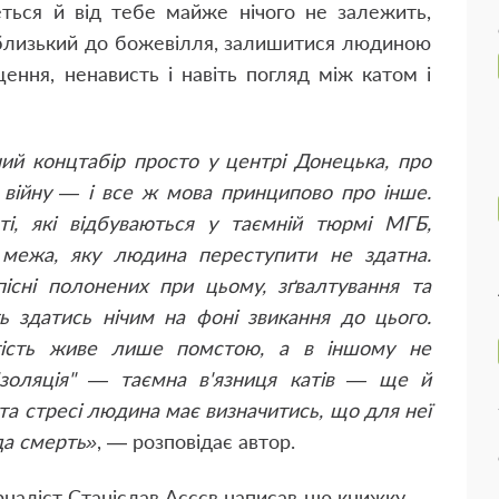
ься й від тебе майже нічого не залежить,
 близький до божевілля, залишитися людиною
ення, ненависть і навіть погляд між катом і
ий концтабір просто у центрі Донецька, про
у війну — і все ж мова принципово про інше.
ті, які відбуваються у таємній тюрмі МГБ,
 межа, яку людина переступити не здатна.
існі полонених при цьому, зґвалтування та
 здатись нічим на фоні звикання до цього.
тість живе лише помстою, а в іншому не
"Ізоляція" — таємна в'язниця катів — ще й
 та стресі людина має визначитись, що для неї
да смерть»
, — розповідає автор.
рналіст Станіслав Асєєв написав цю книжку —