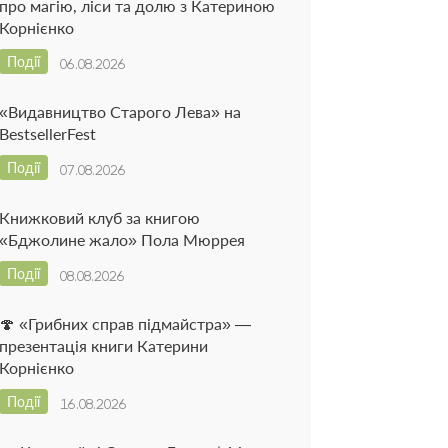
про магію, ліси та долю з Катериною
Корнієнко
Події
06.08.2026
«Видавництво Старого Лева» на
BestsellerFest
Події
07.08.2026
Книжковий клуб за книгою
«Бджолине жало» Пола Мюррея
Події
08.08.2026
🍄 «Грибних справ підмайстра» —
презентація книги Катерини
Корнієнко
Події
16.08.2026