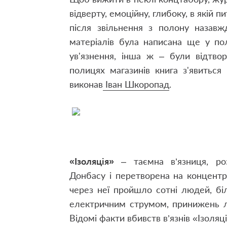
відверту, емоційну, глибоку, в якій 
після звільнення з полону назавж
матеріалів була написана ще у по
ув'язнення, інша ж – були відтвор
полицях магазинів книга з'явитьс
виконав
Іван Шкоропад
.
«Ізоляція»
– таємна в’язниця, роз
Донбасу і перетворена на концентра
через неї пройшло сотні людей, біл
електричним струмом, принижень лю
Відомі факти вбивств в’язнів «Ізоляц