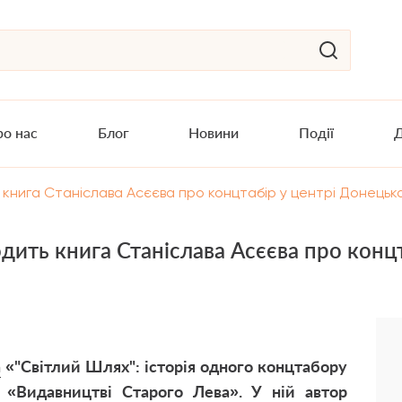
о нас
Блог
Новини
Події
Д
ить книга Станіслава Асєєва про концтабір у центрі Донецьк
иходить книга Станіслава Асєєва про кон
а
«
"Світлий Шлях": історія одного концтабору
«Видавництві Старого Лева». У ній автор