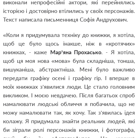
виконали непрофесійні актори, які перейнялись
історією і достовірно втілились у своїх персонажів.
Текст написала письменниця Софія Андрухович.
«Коли я придумувала техніку до книжки, я хотіла,
щоб це було щось інакше, ніж в «кротячих»
книжках, - каже
Мар’яна Прохасько
. - Я хотіла,
щоб ця моя нова «мова» була складніша, тонша,
вишуканіша, абстрактніша. Мені було важливо
передати графіку осені і графіку гір. І вперше в
моїх книжках з’явилися люди. Це стало головним
викликом. І моєю невдачею. Після багатьох спроб
намалювати людські обличчя я побачила, що не
можу намалювати так, як хочу. Так з’явилась ідея
колажу. Я придумала знайти реальних людей, які
би зіграли ролі персонажів книжки, і фотографа,