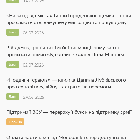
14.07.2026
«На захід від міста» Ганни Городецької: щемка історія
про самотність, вимушену еміграцію та пошук дому
Блог
06.07.2026
Рій думок, іронія та сімейні таємниці: чому варто
прочитати роман «Бджолине жало» Пола Мюррея
Блог
02.07.2026
«Подвиги Геракла» — книжка Данила Лубківського
про геополітику, війну та стратегію перемоги
Блог
29.06.2026
Підтримай ЗСУ — перерахуй букси на підтримку армії
Новина
Оплата частинами від Monobank тепер доступна на