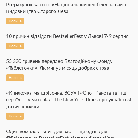
Розрахунок картою «Національний кешбек» на сайті
Видавництва Старого Лева
Новина
10 причин відвідати BestsellerFest у Львові 7-9 серпня
Новина
55 330 гривень передано Благодійному Фонду
«Таблеточки». Як минув місяць добрих справ
Новина
«Книжечка-мандрівочка. ЗСУ» і «Єнот Ракета та інші
герої» — у матеріалі The New York Times про українські
дитячі книжки
Новина
Один комплект книг для вас — ще один для
бібліотеки: на BestsellerFest діятиме благодійна