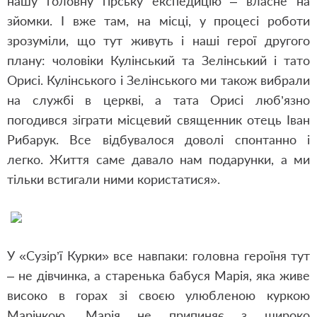
нашу головну гірську експедицію – власне на
зйомки. І вже там, на місці, у процесі роботи
зрозуміли, що тут живуть і наші герої другого
плану: чоловіки Кулінський та Зелінський і тато
Орисі. Кулінського і Зелінського ми також вибрали
на службі в церкві, а тата Орисі люб’язно
погодився зіграти місцевий священник отець Іван
Рибарук. Все відбувалося доволі спонтанно і
легко. Життя саме давало нам подарунки, а ми
тільки встигали ними користатися».
У «Сузір’ї Курки» все навпаки: головна героїня тут
– не дівчинка, а старенька бабуся Марія, яка живе
високо в горах зі своєю улюбленою куркою
Марічкою. Марія не припиняє з широко