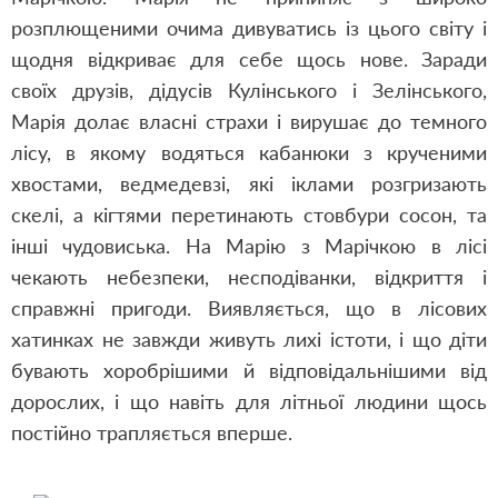
розплющеними очима дивуватись із цього світу і
щодня відкриває для себе щось нове. Заради
своїх друзів, дідусів Кулінського і Зелінського,
Марія долає власні страхи і вирушає до темного
лісу, в якому водяться кабанюки з крученими
хвостами, ведмедевзі, які іклами розгризають
скелі, а кігтями перетинають стовбури сосон, та
інші чудовиська. На Марію з Марічкою в лісі
чекають небезпеки, несподіванки, відкриття і
справжні пригоди. Виявляється, що в лісових
хатинках не завжди живуть лихі істоти, і що діти
бувають хоробрішими й відповідальнішими від
дорослих, і що навіть для літньої людини щось
постійно трапляється вперше.