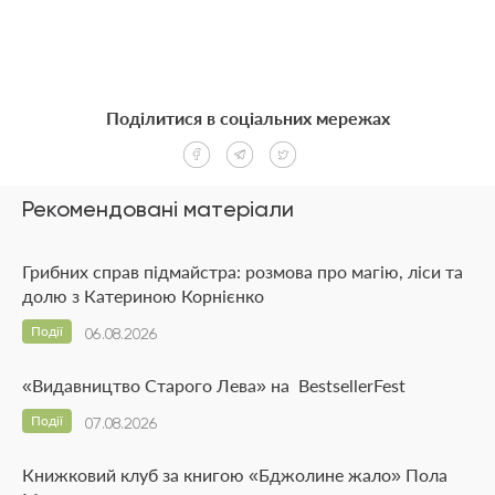
Поділитися в соціальних мережах
Рекомендовані матеріали
Грибних справ підмайстра: розмова про магію, ліси та
долю з Катериною Корнієнко
Події
06.08.2026
«Видавництво Старого Лева» на BestsellerFest
Події
07.08.2026
Книжковий клуб за книгою «Бджолине жало» Пола