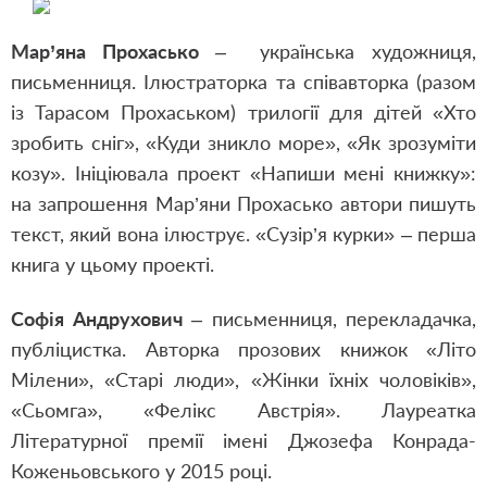
Мар’яна Прохасько
– українська художниця,
письменниця. Ілюстраторка та співавторка (разом
із Тарасом Прохаськом) трилогії для дітей «Хто
зробить сніг», «Куди зникло море», «Як зрозуміти
козу». Ініціювала проект «Напиши мені книжку»:
на запрошення Мар’яни Прохасько автори пишуть
текст, який вона ілюструє. «Сузір’я курки» – перша
книга у цьому проекті.
Софія Андрухович
– письменниця, перекладачка,
публіцистка. Авторка прозових книжок «Літо
Мілени», «Старі люди», «Жінки їхніх чоловіків»,
«Сьомга», «Фелікс Австрія». Лауреатка
Літературної премії імені Джозефа Конрада-
Коженьовського у 2015 році.