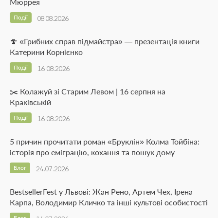
Мюррея
Події
08.08.2026
🍄 «Грибних справ підмайстра» — презентація книги
Катерини Корнієнко
Події
16.08.2026
✂️ Колажуй зі Старим Левом | 16 серпня на
Краківській
Події
16.08.2026
5 причин прочитати роман «Бруклін» Колма Тойбіна:
історія про еміграцію, кохання та пошук дому
Блог
24.07.2026
BestsellerFest у Львові: Жан Рено, Артем Чех, Ірена
Карпа, Володимир Кличко та інші культові особистості
Блог