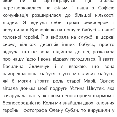
який би їх сфотографував. Ця книжка
перетворювалася на фільм і наша з Софією
комунікація розширилася до більшої кількості
людей. Я відчула себе трохи режисером і
вирушила в Криворівню на пошуки бабусі – нашої
головної героїні. Її я вибрала на службі в церкві
серед кількох десятків інших бабусь, просто
відчула, що це вона, підійшла до неї, розказала
про нашу ідею і вона відразу погодилася. Її звати
Василина Зеленчук і я вважаю, що вона
найпрекрасніша бабуся з усіх можливих бабусь,
які б могли зіграти роль старої Марії. Орисю
зіграла донька моєї подруги Устина Шкутяк, яка
зачарувала нас усіх своїм неповторним шармом і
безпосередністю. Коли ми знайшли двох головних
героїнь і фотографа Олену Субач, то вирушили у