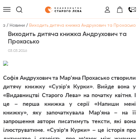
/
/
вна
Новини
Виходить дитяча книжка Андрухович та Прохасько
Виходить дитяча книжка Андрухович та
Прохасько
03.03.2016
Софія Андрухович та Мар'яна Прохасько створили
дитячу книжку «Сузір'я Курки». Вийде вона у
«Видавництві Старого Лева» на початку квітня. І
це – перша книжка у серії «Напиши мені
книжку», яку започаткувала Мар'яна – на її
запрошення автори писатимуть тексти, які вона
ілюструватиме. «Сузір’я Курки» – це історія про
дитинство і старість, про зв’язок між живими