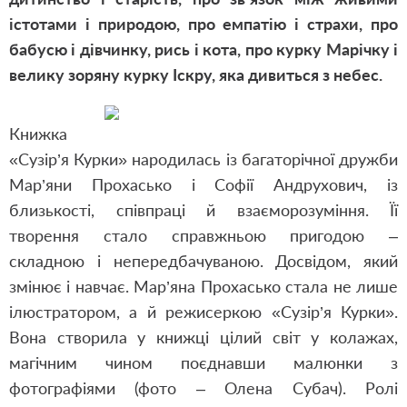
істотами і природою, про емпатію і страхи, про
бабусю і дівчинку, рись і кота, про курку Марічку і
велику зоряну курку Іскру, яка дивиться з небес.
Книжка
«Сузір’я Курки» народилась із багаторічної дружби
Мар’яни Прохасько і Софії Андрухович, із
близькості, співпраці й взаєморозуміння. Її
творення стало справжньою пригодою –
складною і непередбачуваною. Досвідом, який
змінює і навчає. Мар’яна Прохасько стала не лише
ілюстратором, а й режисеркою «Сузір’я Курки».
Вона створила у книжці цілий світ у колажах,
магічним чином поєднавши малюнки з
фотографіями (фото – Олена Субач). Ролі