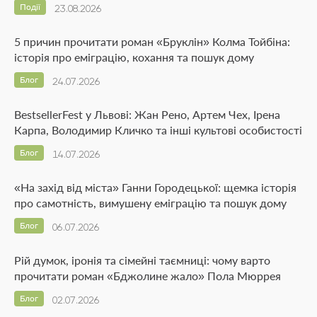
Події
23.08.2026
5 причин прочитати роман «Бруклін» Колма Тойбіна:
історія про еміграцію, кохання та пошук дому
Блог
24.07.2026
BestsellerFest у Львові: Жан Рено, Артем Чех, Ірена
Карпа, Володимир Кличко та інші культові особистості
Блог
14.07.2026
«На захід від міста» Ганни Городецької: щемка історія
про самотність, вимушену еміграцію та пошук дому
Блог
06.07.2026
Рій думок, іронія та сімейні таємниці: чому варто
прочитати роман «Бджолине жало» Пола Мюррея
Блог
02.07.2026