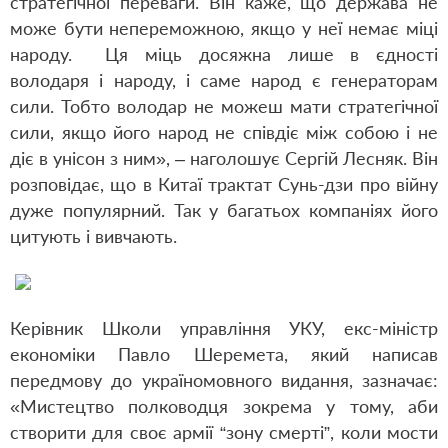
стратегічної переваги. Він каже, що держава не
може бути непереможною, якщо у неї немає міці
народу. Ця міць досяжна лише в єдності
володаря і народу, і саме народ є генераторам
сили. Тобто володар не можеш мати стратегічної
сили, якщо його народ не співдіє між собою і не
діє в унісон з ним», – наголошує Сергій Лесняк. Він
розповідає, що в Китаї трактат Сунь-дзи про війну
дуже популярний. Так у багатьох компаніях його
цитують і вивчають.
Керівник Школи управління УКУ, екс-міністр
економіки Павло Шеремета, який написав
передмову до україномовного видання, зазначає:
«Мистецтво полководця зокрема у тому, аби
створити для своє армії “зону смерті”, коли мости