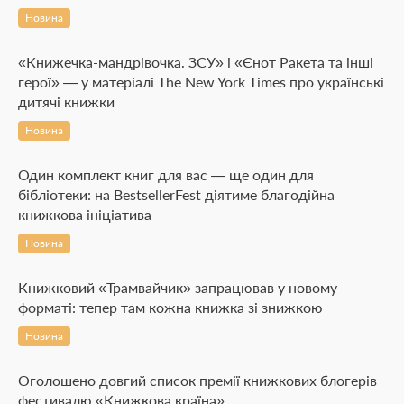
Новина
«Книжечка-мандрівочка. ЗСУ» і «Єнот Ракета та інші
герої» — у матеріалі The New York Times про українські
дитячі книжки
Новина
Один комплект книг для вас — ще один для
бібліотеки: на BestsellerFest діятиме благодійна
книжкова ініціатива
Новина
Книжковий «Трамвайчик» запрацював у новому
форматі: тепер там кожна книжка зі знижкою
Новина
Оголошено довгий список премії книжкових блогерів
фестивалю «Книжкова країна»