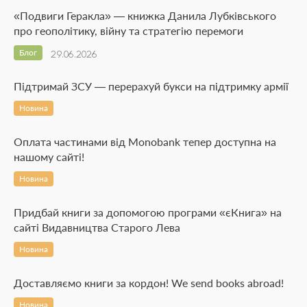
«Подвиги Геракла» — книжка Данила Лубківського
про геополітику, війну та стратегію перемоги
Блог
29.06.2026
Підтримай ЗСУ — перерахуй букси на підтримку армії
Новина
Оплата частинами від Monobank тепер доступна на
нашому сайті!
Новина
Придбай книги за допомогою програми «єКнига» на
сайті Видавництва Старого Лева
Новина
Доставляємо книги за кордон! We send books abroad!
Новина