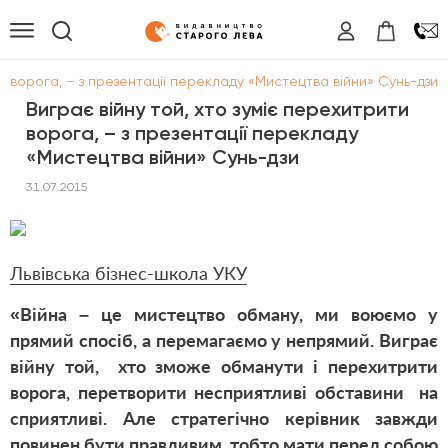
ти ворога, – з презентації перекладу «Мистецтва війни» Сунь-дзи
Виграє війну той, хто зуміє перехитрити
ворога, – з презентації перекладу
«Мистецтва війни» Сунь-дзи
31.07.2015
Львівська бізнес-школа УКУ
«Війна – це мистецтво обману, ми воюємо у
прямий спосіб, а перемагаємо у непрямий. Виграє
війну той, хто зможе обманути і перехитрити
ворога, перетворити несприятливі обставини на
сприятливі. Але стратегічно керівник завжди
повинен бути правдивим, тобто мати перед собою