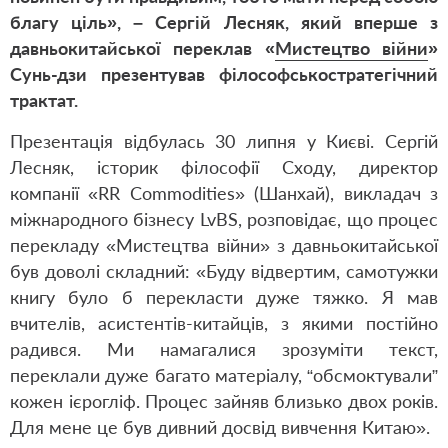
благу ціль», – Сергій Лесняк, який вперше з
давньокитайської переклав «
Мистецтво війни
»
Сунь-дзи презентував філософськостратегічний
трактат.
Презентація відбулась 30 липня у Києві. Сергій
Лесняк, історик філософії Сходу, директор
компанії «RR Commodities» (Шанхай), викладач з
міжнародного бізнесу LvBS, розповідає, що процес
перекладу «Мистецтва війни» з давньокитайської
був доволі складний: «Буду відвертим, самотужки
книгу було б перекласти дуже тяжко. Я мав
вчителів, асистентів-китайців, з якими постійно
радився. Ми намагалися зрозуміти текст,
переклали дуже багато матеріалу, “обсмоктували”
кожен ієрогліф. Процес зайняв близько двох років.
Для мене це був дивний досвід вивчення Китаю».