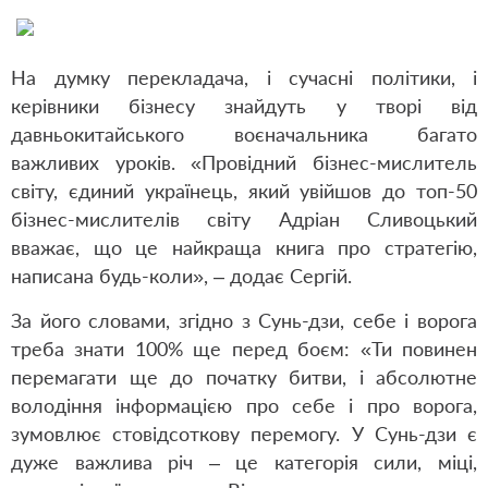
На думку перекладача, і сучасні політики, і
керівники бізнесу знайдуть у творі від
давньокитайського воєначальника багато
важливих уроків. «Провідний бізнес-мислитель
світу, єдиний українець, який увійшов до топ-50
бізнес-мислителів світу Адріан Сливоцький
вважає, що це найкраща книга про стратегію,
написана будь-коли», – додає Сергій.
За його словами, згідно з Сунь-дзи, себе і ворога
треба знати 100% ще перед боєм: «Ти повинен
перемагати ще до початку битви, і абсолютне
володіння інформацією про себе і про ворога,
зумовлює стовідсоткову перемогу. У Сунь-дзи є
дуже важлива річ – це категорія сили, міці,