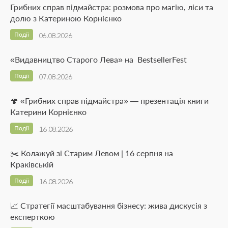
Грибних справ підмайстра: розмова про магію, ліси та
долю з Катериною Корнієнко
Події
06.08.2026
«Видавництво Старого Лева» на BestsellerFest
Події
07.08.2026
🍄 «Грибних справ підмайстра» — презентація книги
Катерини Корнієнко
Події
16.08.2026
✂️ Колажуй зі Старим Левом | 16 серпня на
Краківській
Події
16.08.2026
📈 Стратегії масштабування бізнесу: жива дискусія з
експерткою