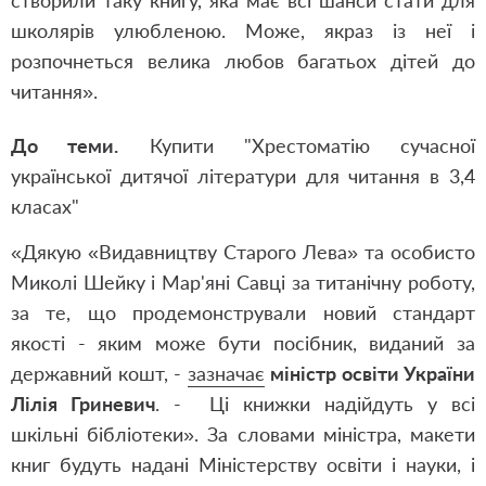
створили таку книгу, яка має всі шанси стати для
школярів улюбленою. Може, якраз із неї і
розпочнеться велика любов багатьох дітей до
читання».
До теми.
Купити "Хрестоматію сучасної
української дитячої літератури для читання в 3,4
класах"
«Дякую «Видавництву Старого Лева» та особисто
Миколі Шейку і Мар'яні Савці за титанічну роботу,
за те, що продемонстрували новий стандарт
якості - яким може бути посібник, виданий за
державний кошт, -
зазначає
міністр освіти України
Лілія Гриневич
. - Ці книжки надійдуть у всі
шкільні бібліотеки». За словами міністра, макети
книг будуть надані Міністерству освіти і науки, і