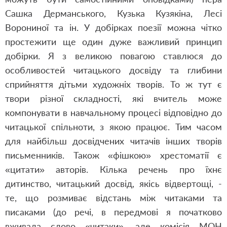
Сашка Дерманського, Кузька Кузякіна, Лесі
Ворониної та ін. У добірках поезії можна чітко
простежити ще один дуже важливий принцип
добірки. Я з великою повагою ставлюся до
особливостей читацького досвіду та глибини
сприйняття дітьми художніх творів. То ж тут є
твори різної складності, які вчитель може
компонувати в навчальному процесі відповідно до
читацької спільноти, з якою працює. Тим часом
для найбільш досвідчених читачів інших творів
письменників. Також «фішкою» хрестоматії є
«цитати» авторів. Кілька речень про їхнє
дитинство, читацький досвід, якісь відвертощі, -
те, що розмиває відстань між читаками та
писаками (до речі, в передмові я початково
вживала слово «читаки», але комісія МОН