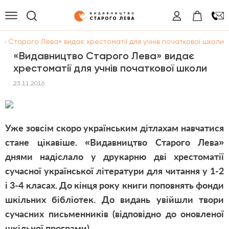
о Старого Лева» видає хрестоматії для учнів початкової школи
«Видавництво Старого Лева» видає
хрестоматії для учнів початкової школи
23.11.2016
Уже зовсім скоро українським дітлахам навчатися
стане цікавіше. «Видавництво Старого Лева»
днями надіслало у друкарню дві хрестоматії
сучасної української літератури для читання у 1-2
і 3-4 класах. До кінця року книги поповнять фонди
шкільних бібліотек. До видань увійшли твори
сучасних письменників (відповідно до оновленої
шкільної програми).