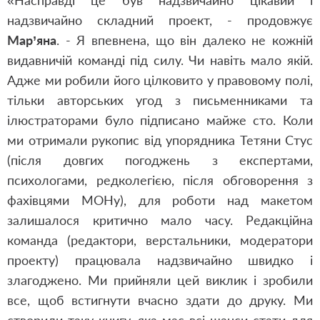
«Насправді це був надзвичайно цікавий і
надзвичайно складний проект, - продовжує
Мар’яна
. - Я впевнена, що він далеко не кожній
видавничій команді під силу. Чи навіть мало якій.
Адже ми робили його цілковито у правовому полі,
тільки авторських угод з письменниками та
ілюстраторами було підписано майже сто. Коли
ми отримали рукопис від упорядника Тетяни Стус
(після довгих погоджень з експертами,
психологами, редколегією, після обговорення з
фахівцями МОНу), для роботи над макетом
залишалося критично мало часу. Редакційна
команда (редактори, верстальники, модератори
проекту) працювала надзвичайно швидко і
злагоджено. Ми прийняли цей виклик і зробили
все, щоб встигнути вчасно здати до друку. Ми