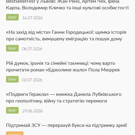
BestsellerFest у Львові: Жан Рено, Артем Чех, Ірена
Карпа, Володимир Кличко та інші культові особистості
Блог
14.07.2026
«На захід від міста» Ганни Городецької: щемка історія
про самотність, вимушену еміграцію та пошук дому
Блог
06.07.2026
Рій думок, іронія та сімейні таємниці: чому варто
прочитати роман «Бджолине жало» Пола Мюррея
Блог
02.07.2026
«Подвиги Геракла» — книжка Данила Лубківського
про геополітику, війну та стратегію перемоги
Блог
29.06.2026
Підтримай ЗСУ — перерахуй букси на підтримку армії
Новина