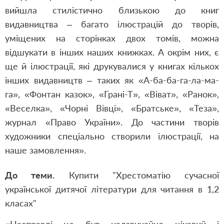
вийшла стилістично близькою до книг
видавництва – багато ілюстрацій до творів,
уміщених на сторінках двох томів, можна
відшукати в інших наших книжках. А окрім них, є
ще й ілюстрації, які друкувалися у книгах кількох
інших видавництв – таких як «А-ба-ба-га-ла-ма-
га», «Фонтан казок», «Грані-Т», «Віват», «Ранок»,
«Веселка», «Чорні Вівці», «Братське», «Теза»,
журнал «Право України». До частини творів
художники спеціально створили ілюстрації, на
наше замовлення».
До теми.
Купити "Хрестоматію сучасної
української дитячої літератури для читання в 1,2
класах"