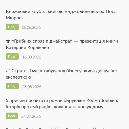
Книжковий клуб за книгою «Бджолине жало» Пола
Мюррея
Події
08.08.2026
🍄 «Грибних справ підмайстра» — презентація книги
Катерини Корнієнко
Події
16.08.2026
📈 Стратегії масштабування бізнесу: жива дискусія з
експерткою
Події
23.08.2026
5 причин прочитати роман «Бруклін» Колма Тойбіна:
історія про еміграцію, кохання та пошук дому
Блог
24.07.2026