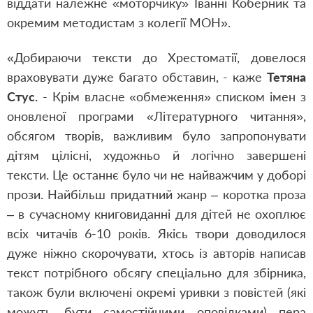
віддати належне «моторчику» Іванні Коберник та
окремим методистам з колегії МОН».
«Добираючи тексти до Хрестоматії, довелося
враховувати дуже багато обставин, - каже
Тетяна
Стус.
- Крім власне «обмеження» списком імен з
оновленої програми «Літературного читання»,
обсягом творів, важливим було запропонувати
дітям цілісні, художньо й логічно завершені
тексти. Це останнє було чи не найважчим у доборі
прози. Найбільш придатний жанр – коротка проза
– в сучасному книговиданні для дітей не охоплює
всіх читачів 6-10 років. Якісь твори доводилося
дуже ніжно скорочувати, хтось із авторів написав
текст потрібного обсягу спеціально для збірника,
також були включені окремі уривки з повістей (які
можуть бути самостійними оповідками) пера