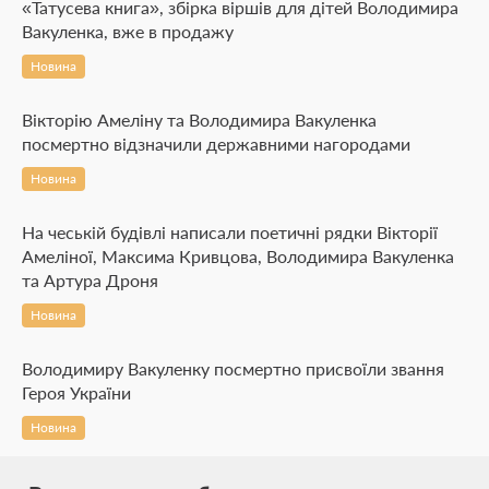
«Татусева книга», збірка віршів для дітей Володимира
Вакуленка, вже в продажу
Новина
Вікторію Амеліну та Володимира Вакуленка
посмертно відзначили державними нагородами
Новина
На чеській будівлі написали поетичні рядки Вікторії
Амеліної, Максима Кривцова, Володимира Вакуленка
та Артура Дроня
Новина
Володимиру Вакуленку посмертно присвоїли звання
Героя України
Новина