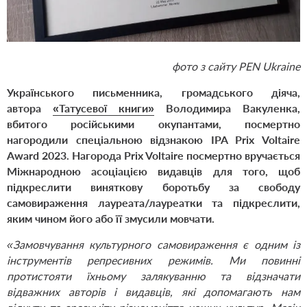
фото з сайту PEN Ukraine
Українського письменника, громадського діяча,
автора
«Татусевої книги»
Володимира Вакуленка,
вбитого російськими окупантами, посмертно
нагородили спеціальною відзнакою IPA Prix Voltaire
Award 2023. Нагорода Prix Voltaire посмертно вручається
Міжнародною асоціацією видавців для того, щоб
підкреслити виняткову боротьбу за свободу
самовираження лауреата/лауреатки та підкреслити,
яким чином його або її змусили мовчати.
«Замовчування культурного самовираження є одним із
інструментів репресивних режимів. Ми повинні
протистояти їхньому залякуванню та відзначати
відважних авторів і видавців, які допомагають нам