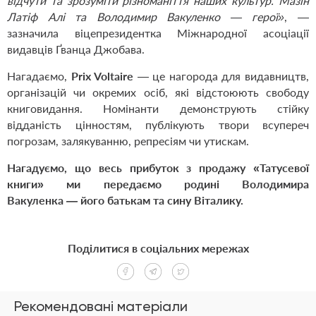
відчути та зрозуміти різноманіття наших культур. Мазін
Латіф Алі та Володимир Вакуленко — герої»
, —
зазначила віцепрезидентка Міжнародної асоціації
видавців Ґванца Джобава.
Нагадаємо,
Prix Voltaire
— це нагорода для видавництв,
організацій чи окремих осіб, які відстоюють свободу
книговидання. Номінанти демонструють стійку
відданість цінностям, публікують твори всупереч
погрозам, залякуванню, репресіям чи утискам.
Нагадуємо, що весь прибуток з продажу
«Татусевої
книги»
ми передаємо родині Володимира
Вакуленка
—
його батькам та сину Віталику.
Поділитися в соціальних мережах
Рекомендовані матеріали